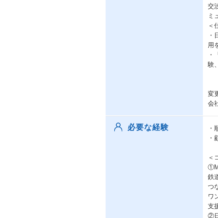
交
ミ
＜
・
用
・
験
変
会
必要な経験
・
・
＜
①
鉄
つ
ワ
支
②