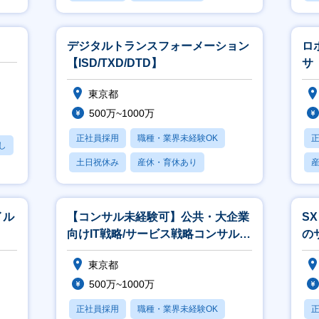
賞与あり
デジタルトランスフォーメーション
ロ
【ISD/TXD/DTD】
サ
東京都
500万~1000万
正社員採用
職種・業界未経験OK
し
土日祝休み
産休・育休あり
賞与あり
イル
【コンサル未経験可】公共・大企業
S
向けIT戦略/サービス戦略コンサルタ
の
ント (DX、IoT、生成AI等
ー
東京都
500万~1000万
正社員採用
職種・業界未経験OK