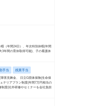
選択可能
くずされた場合は、遅刻や欠勤
です！）
対応を進めている
休暇（年間24日）、年次特別休暇(年間
大3年間の育休取得可能)、子の看護休
る環境がある
勤手当
残業手当
障害見舞金、 日立G団体保険(生命保
ェテリアプラン制度(年間7万円相当の
修制度(社外研修やセミナーを会社負担
も
沢社員などもいらっしゃる