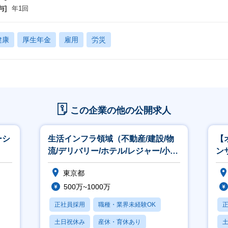
研修
与]
年1回
 独自で用意している、研修
 ドメインで行っている研修
 日立グループが用意している研修
健康
厚生年金
雇用
労災
立アカデミーという会社があり研修を専門にしている会社、グループ
ジタル研修やビジネス面での研修1000～2000程度研修があり 会社
 会社外の研修も促進している 10万円～20万円の研修も会社負担で受ける
 業務中に開催されるものであれば、研修を優先できる
 業務後は社内研修勤怠を押しながら研修を受けることができる など多数
この企業の他の公開求人
ーシ
生活インフラ領域（不動産/建設/物
【
流/デリバリー/ホテル/レジャー/小
ン
売）【CTD】
ル
東京都
500万~1000万
正社員採用
職種・業界未経験OK
土日祝休み
産休・育休あり