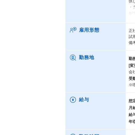
供
・
が
・
き
雇用形態
正
※
試
・
備
り
絵
・
勤務地
勤
用
[変
実
会
・
受
（
※
ま
給与
想
＜
月
【
給
年
2
で
1