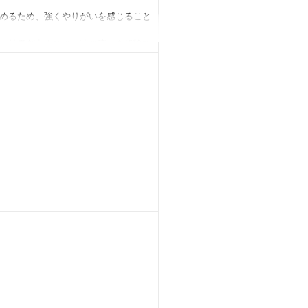
めるため、強くやりがいを感じること
、効果創出までの一連の流れを経験で
ンサルタントは担当しません。
持つ知見／技術・人脈が活用可能であ
ループ内で培った技術やノウハウの活
ラットで活力の溢れる組織です
った働き方の実現を目指しています。
ロー
子さんが小学校を卒業するま
はフルでフレックスを活用しな