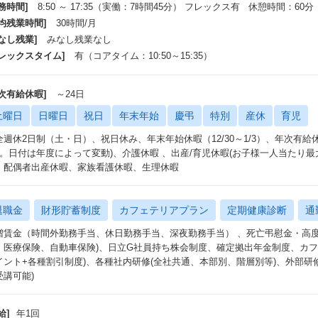
務時間]
8:50 ～ 17:35（実働：7時間45分） フレックス有 休憩時間：60分
ら働く
平均残業時間]
30時間/月
ンサル～シニアコンサル職位はほぼリモート →上記2点は
なし残業]
みなし残業なし
た、会社もリモートを推奨している ・産前産後に体調を
いにせず通常勤務でカウント
フレックスタイム]
有（コアタイム：10:50～15:35）
残業時間
年次有給休暇]
～24日
9時間（富士通の残業は３５時間と記載）
ぜここまで少ないのかの理由もしっかりあります！（理由がない企業が多い
土曜日
日曜日
祝日
年末年始
慶弔
特別
産休
育児
画通りに仕事を受けることを徹底されており、遂行できる無理の無い期間で
全週休2日制（土・日）、祝日休み、年末年始休暇（12/30～1/3）、年次有給
ちゃな対応はしないよう、突発的な対応が起きないよう工夫している
日。日付は年度によって変動)、介護休暇 、出産/育児休暇(お子様一人当たり最
、配偶者出産休暇、家族看護休暇、生理休暇
女性の活躍事例
きながら、子育てをされている方はすごく多い＝その環境でも無理なく働け
均年齢が38歳程度なので→子育ての世代の社員が多い
退職金
財形貯蓄制度
カフェテリアプラン
定期健康診断
通
ちろん男性も子育てに協力的な方が多く休みを取っている
モートで赤ちゃんの声が聞こえながら仕事をしている方も
増賃金（時間外勤務手当、休日勤務手当、深夜勤務手当） 、死亡弔慰金・高度
部長も女性で、子供を送ってから勤務している 等理解がある
、医療保険、自動車保険)、日立G社員持ち株会制度、確定拠出年金制度、カフ
イント+各種割引制度)、各種社内研修(全社共通、本部別、階層別等)、外部研
⑤サテライトオフィス ⑥地方勤務の方
受講可能)
由に活用することが可能、都内近郊で700箇所ある 群馬、静岡、金
研修制度】
給]
年1回