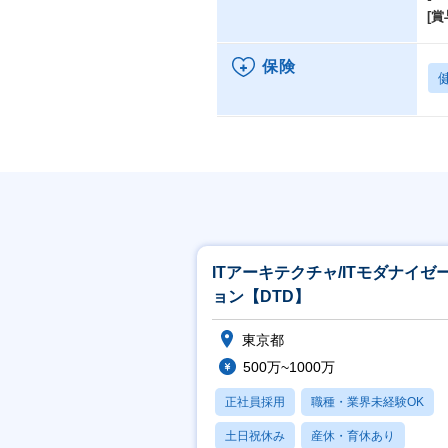
・
[賞
∟
∟
保険
∟
日
デ
∟
∟
∟
ITアーキテクチャ/ITモダナイゼ
ョン【DTD】
東京都
500万~1000万
正社員採用
職種・業界未経験OK
土日祝休み
産休・育休あり