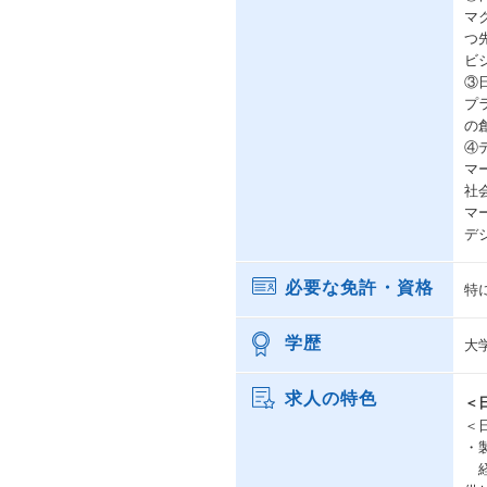
マ
つ
ビ
③
プ
の
④
マ
社
マ
デ
必要な免許・資格
特
学歴
大
求人の特色
＜
＜
・
経