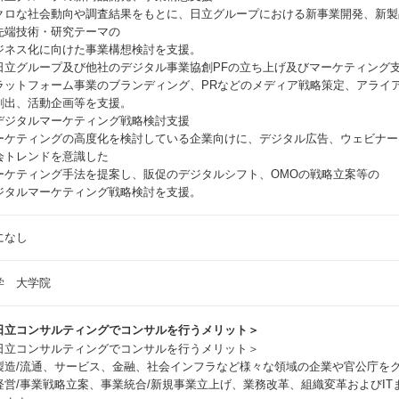
クロな社会動向や調査結果をもとに、日立グループにおける新事業開発、新製
先端技術・研究テーマの
ジネス化に向けた事業構想検討を支援。
日立グループ及び他社のデジタル事業協創PFの立ち上げ及びマーケティング
ラットフォーム事業のブランディング、PRなどのメディア戦略策定、アライ
創出、活動企画等を支援。
デジタルマーケティング戦略検討支援
ーケティングの高度化を検討している企業向けに、デジタル広告、ウェビナー
会トレンドを意識した
ーケティング手法を提案し、販促のデジタルシフト、OMOの戦略立案等の
ジタルマーケティング戦略検討を支援。
になし
学 大学院
日立コンサルティングでコンサルを行うメリット＞
日立コンサルティングでコンサルを行うメリット＞
製造/流通、サービス、金融、社会インフラなど様々な領域の企業や官公庁を
営/事業戦略立案、事業統合/新規事業立上げ、業務改革、組織変革およびIT