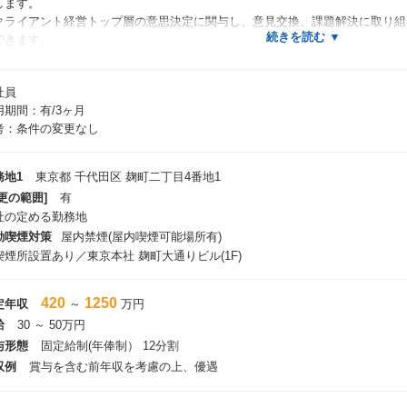
します。
クライアント経営トップ層の意思決定に関与し、意見交換、課題解決に取り組
できます。
顧客の経営幹部と長期的なリレーションを築き、構想策定から新業務の定着化
ます。
社員
プログラミング等のシステム開発工程はグループ企業が担うため、当社のコ
用期間：有/3ヶ月
国内最大級のメーカー/インフラ企業である日立製作所、及び日立グループが
考：条件の変更なし
、
に描いた餅ではない実践的なソリューションを提供できます。
日立グループ自体が様々なデジタルテクノロジーを開発しているため、日立グ
務地1
東京都 千代田区 麹町二丁目4番地1
を通じて、
更の範囲]
有
践的なデジタルコンサルティングの知識を身に付けることができます。
社の定める勤務地
若手や女性も多く、多種多様なバックグラウンドを持つ方が在籍しており、フ
動喫煙対策
屋内禁煙(屋内喫煙可能場所有)
組織構成：中途入社70％、新卒入社者15％、日立グループ出身者15％）。
喫煙所設置あり／東京本社 麹町大通りビル(1F)
た、多彩なメンバーを支える働き方改革の取組みを進めており、個々人に合
420
1250
定年収
～
万円
働きやすさ＞ ※未経験枠は多少変更箇所ができる可能性もございます
給
30 ～ 50万円
働き方】
与形態
固定給制(年俸制） 12分割
①リモート ②産育休後のフォ
収例
賞与を含む前年収を考慮の上、優遇
2年度の実績は、88％リモート勤務 ・時短勤務可能 ・お
、産育休取得可能
2％は、管理職層が時々出社している為 ・時短したくない方