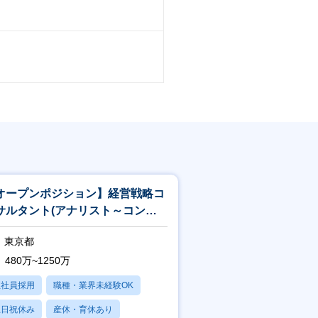
社員は受けられる
の費用負担で受けることが可能
ことが可能
オープンポジション】経営戦略コ
サルタント(アナリスト～コンサ
タント)※時短OK／リモート82％
東京都
480万~1250万
正社員採用
職種・業界未経験OK
土日祝休み
産休・育休あり