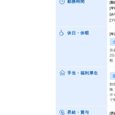
勤務時間
[勤
が
[
コ
[み
ま
扱
[
③
休日・休暇
[
2
な
計
完
む
2
暇
④
働
平
手当・福利厚生
も
リ
割
本
険
ポ
で
自
昇給・賞与
【
[昇