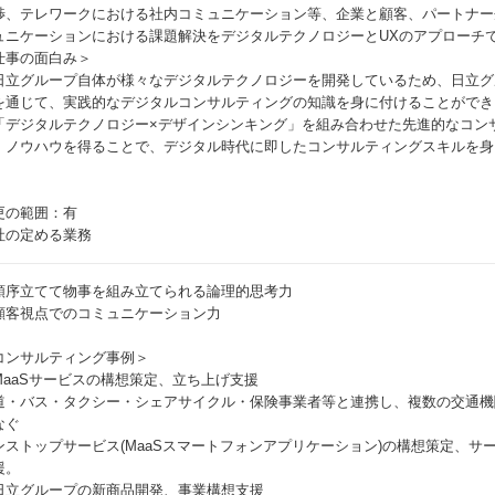
渉、テレワークにおける社内コミュニケーション等、企業と顧客、パートナー
ュニケーションにおける課題解決をデジタルテクノロジーとUXのアプローチ
仕事の面白み＞
日立グループ自体が様々なデジタルテクノロジーを開発しているため、日立グ
を通じて、実践的なデジタルコンサルティングの知識を身に付けることができ
「デジタルテクノロジー×デザインシンキング」を組み合わせた先進的なコン
、ノウハウを得ることで、デジタル時代に即したコンサルティングスキルを身
更の範囲：有
社の定める業務
順序立てて物事を組み立てられる論理的思考力
顧客視点でのコミュニケーション力
コンサルティング事例＞
MaaSサービスの構想策定、立ち上げ支援
道・バス・タクシー・シェアサイクル・保険事業者等と連携し、複数の交通機
なぐ
ンストップサービス(MaaSスマートフォンアプリケーション)の構想策定、
援。
日立グループの新商品開発、事業構想支援