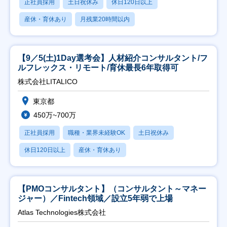
正社員採用
土日祝休み
休日120日以上
産休・育休あり
月残業20時間以内
【9／5(土)1Day選考会】人材紹介コンサルタント/フ
ルフレックス・リモート/育休最長6年取得可
株式会社LITALICO
東京都
450万~700万
正社員採用
職種・業界未経験OK
土日祝休み
休日120日以上
産休・育休あり
【PMOコンサルタント】（コンサルタント～マネー
ジャー）／Fintech領域／設立5年弱で上場
Atlas Technologies株式会社