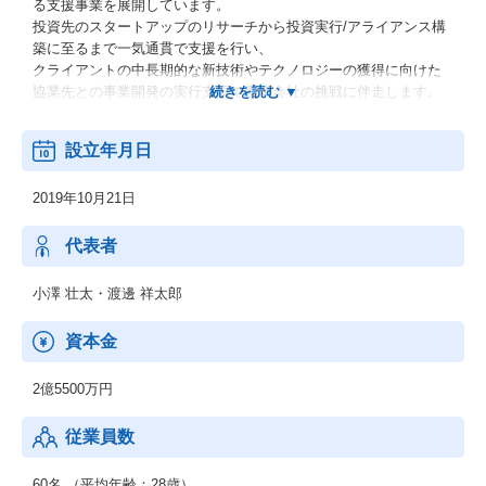
る支援事業を展開しています。
投資先のスタートアップのリサーチから投資実行/アライアンス構
築に至るまで一気通貫で支援を行い、
クライアントの中長期的な新技術やテクノロジーの獲得に向けた
協業先との事業開発の実行支援で事業会社の挑戦に伴走します。
ー GrowthM&A
設立年月日
スタートアップやITベンチャー企業に対する成長戦略型特化のM&
A支援事業を展開しています。
2019年10月21日
IPO偏重のEXITによる小型IPO問題の解決のため、IPOの計画に数
値の足りないスタートアップ同士のM&Aや、
時価総額100億未満のグロース上場企業を中心に成長戦略型のM&A
代表者
のアドバイザリー業務を行います。
小澤 壮太・渡邊 祥太郎
資本金
2億5500万円
従業員数
60名 （平均年齢：28歳）