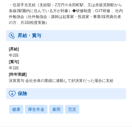
・住居手当支給（支給額：2万円※永田町駅、又は赤坂見附駅から
各線2駅圏内に住んでいる方が対象）◆研修制度：OJT研修 、社内
外勉強会（社外勉強会：講師は起業家・投資家・事業/採用責任者
の方、月1回程度実施）
昇給・賞与
[昇給]
年2回
[賞与]
年1回
[昨年実績]
決算賞与:会社全体の業績に連動して好決算だった場合に支給
保険
健康
厚生年金
雇用
労災