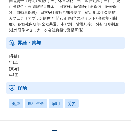
割増賃金（時間外勤務手当、休日勤務手当、深夜勤務手当） 、死
亡弔慰金・高度障害見舞金、 日立G団体保険(生命保険、医療保
険、自動車保険)、日立G社員持ち株会制度、確定拠出年金制度、
カフェテリアプラン制度(年間7万円相当のポイント+各種割引制
度)、各種社内研修(全社共通、本部別、階層別等)、外部研修制度
(社外研修やセミナーを会社負担で受講可能)
昇給・賞与
[昇給]
年1回
[賞与]
年1回
保険
健康
厚生年金
雇用
労災