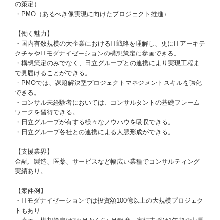
の策定）
・PMO（あるべき像実現に向けたプロジェクト推進）
【働く魅力】
・国内有数規模の大企業におけるIT戦略を理解し、更にITアーキテ
クチャやITモダナイゼーションの構想策定に参画できる。
・構想策定のみでなく、日立グループとの連携により実現工程ま
で見届けることができる。
・PMOでは、課題解決型プロジェクトマネジメントスキルを強化
できる。
・コンサル未経験者においては、コンサルタントの基礎フレーム
ワークを習得できる。
・日立グループが有する様々なノウハウを吸収できる。
・日立グループ各社との連携による人脈形成ができる。
【支援業界】
金融、製造、医薬、サービスなど幅広い業種でコンサルティング
実績あり。
【案件例】
・ITモダナイゼーションでは投資額100億以上の大規模プロジェク
トもあり