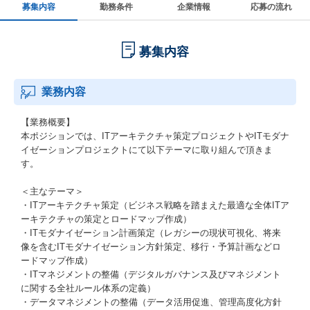
募集内容
勤務条件
企業情報
応募の流れ
募集内容
業務内容
【業務概要】
本ポジションでは、ITアーキテクチャ策定プロジェクトやITモダナ
イゼーションプロジェクトにて以下テーマに取り組んで頂きま
す。
＜主なテーマ＞
・ITアーキテクチャ策定（ビジネス戦略を踏まえた最適な全体ITア
ーキテクチャの策定とロードマップ作成）
・ITモダナイゼーション計画策定（レガシーの現状可視化、将来
像を含むITモダナイゼーション方針策定、移行・予算計画などロ
ードマップ作成）
・ITマネジメントの整備（デジタルガバナンス及びマネジメント
に関する全社ルール体系の定義）
・データマネジメントの整備（データ活用促進、管理高度化方針