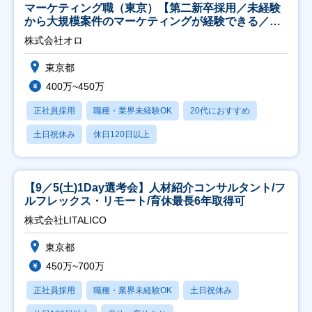
マーケティング職（東京）【第二新卒採用／未経験
から大規模案件のマーケティングが経験できる／研
修充実】
株式会社オロ
東京都
400万~450万
正社員採用
職種・業界未経験OK
20代におすすめ
土日祝休み
休日120日以上
【9／5(土)1Day選考会】人材紹介コンサルタント/フ
ルフレックス・リモート/育休最長6年取得可
株式会社LITALICO
東京都
450万~700万
正社員採用
職種・業界未経験OK
土日祝休み