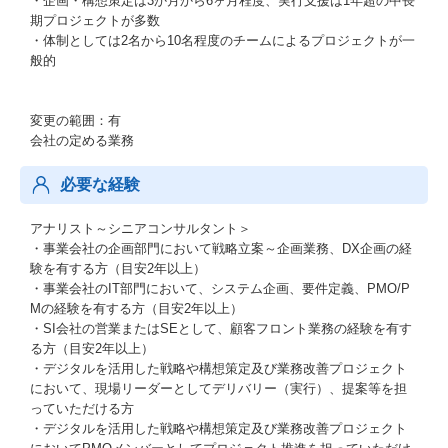
・企画・構想策定は3か月から6ヶ月程度、実行支援は1年超の中長
期プロジェクトが多数
・体制としては2名から10名程度のチームによるプロジェクトが一
般的
変更の範囲：有
会社の定める業務
必要な経験
アナリスト～シニアコンサルタント＞
・事業会社の企画部門において戦略立案～企画業務、DX企画の経
験を有する方（目安2年以上）
・事業会社のIT部門において、システム企画、要件定義、PMO/P
Mの経験を有する方（目安2年以上）
・SI会社の営業またはSEとして、顧客フロント業務の経験を有す
る方（目安2年以上）
・デジタルを活用した戦略や構想策定及び業務改善プロジェクト
において、現場リーダーとしてデリバリー（実行）、提案等を担
っていただける方
・デジタルを活用した戦略や構想策定及び業務改善プロジェクト