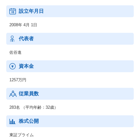
◆プライシング
(3)ハンズオン企業支援
設立年月日
：◆経営計画策定/実行/役員派遣
◆統廃合/出退店戦略
2008年 4月 1日
(4)公的機関（地方自治体他）向けのコンサルティング
：◆PFS・SIBコンサルティング
(5) Pro-Sign CRE
代表者
：◆賃貸借契約書管理システム
(6)Pro-Lead
佐谷進
：◆法人営業領域における間接販売促進PF/営業アドバイザリー
資本金
1257万円
従業員数
283名 （平均年齢：32歳）
株式公開
東証プライム