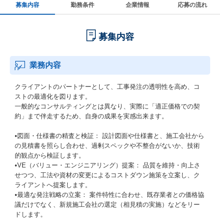
募集内容
勤務条件
企業情報
応募の流れ
募集内容
業務内容
クライアントのパートナーとして、工事発注の透明性を高め、コ
ストの最適化を図ります。
一般的なコンサルティングとは異なり、実際に「適正価格での契
約」まで伴走するため、自身の成果を実感出来ます。
•図面・仕様書の精査と検証： 設計図面や仕様書と、施工会社から
の見積書を照らし合わせ、過剰スペックや不整合がないか、技術
的観点から検証します。
•VE（バリュー・エンジニアリング）提案： 品質を維持・向上さ
せつつ、工法や資材の変更によるコストダウン施策を立案し、ク
ライアントへ提案します。
•最適な発注戦略の立案： 案件特性に合わせ、既存業者との価格協
議だけでなく、新規施工会社の選定（相見積の実施）などをリー
ドします。