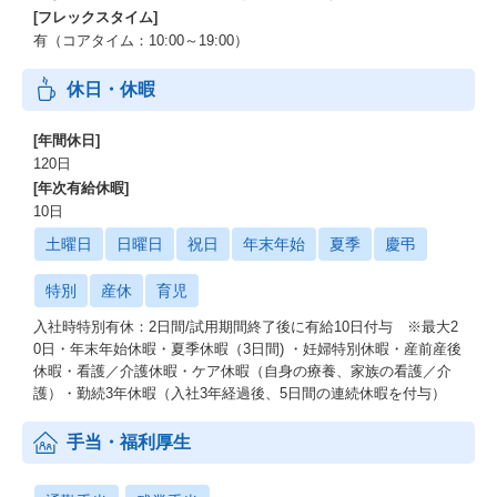
[フレックスタイム]
有（コアタイム：10:00～19:00）
休日・休暇
[年間休日]
120日
[年次有給休暇]
10日
土曜日
日曜日
祝日
年末年始
夏季
慶弔
特別
産休
育児
入社時特別有休：2日間/試用期間終了後に有給10日付与 ※最大2
0日・年末年始休暇・夏季休暇（3日間) ・妊婦特別休暇・産前産後
休暇・看護／介護休暇・ケア休暇（自身の療養、家族の看護／介
護）・勤続3年休暇（入社3年経過後、5日間の連続休暇を付与）
手当・福利厚生