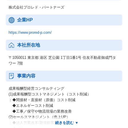
株式会社プロレド・パートナーズ
企業HP
https://www.prored-p.com/
本社所在地
〒1050011 東京都 港区 芝公園 1丁目1番1号 住友不動産御成門タ
ワー 7階
事業内容
成果報酬型経営コンサルティング
(1)成果報酬型コストマネジメント（コスト削減）
：◆間接材・直接材（原価）コスト削減
◆エネルギーコスト削減
◆工事／保守や物流現場の業務改善
(2)セールスマネジメント（売上UP）
：◆法人営業改革/新規顧客開拓