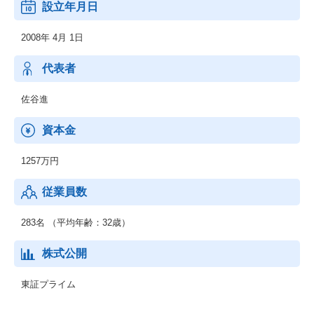
設立年月日
：◆経営計画策定/実行/役員派遣
◆統廃合/出退店戦略
2008年 4月 1日
(4)公的機関（地方自治体他）向けのコンサルティング
：◆PFS・SIBコンサルティング
(5) Pro-Sign CRE
代表者
：◆賃貸借契約書管理システム
(6)Pro-Lead
佐谷進
：◆法人営業領域における間接販売促進PF/営業アドバイザリー
資本金
1257万円
従業員数
283名 （平均年齢：32歳）
株式公開
東証プライム