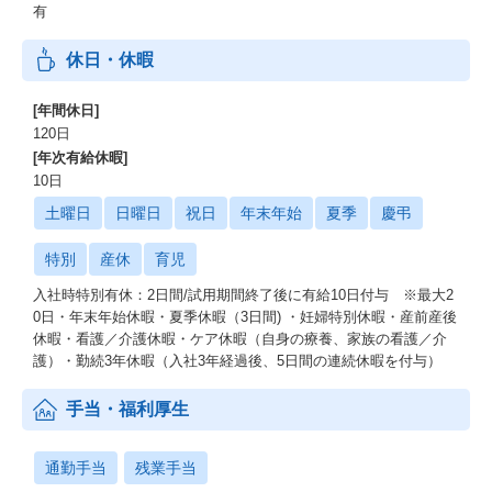
有
休日・休暇
[年間休日]
120日
[年次有給休暇]
10日
土曜日
日曜日
祝日
年末年始
夏季
慶弔
特別
産休
育児
入社時特別有休：2日間/試用期間終了後に有給10日付与 ※最大2
0日・年末年始休暇・夏季休暇（3日間) ・妊婦特別休暇・産前産後
休暇・看護／介護休暇・ケア休暇（自身の療養、家族の看護／介
護）・勤続3年休暇（入社3年経過後、5日間の連続休暇を付与）
手当・福利厚生
通勤手当
残業手当