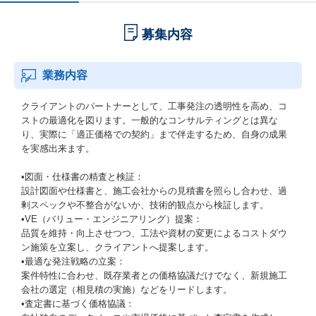
募集内容
業務内容
クライアントのパートナーとして、工事発注の透明性を高め、コ
ストの最適化を図ります。一般的なコンサルティングとは異な
り、実際に「適正価格での契約」まで伴走するため、自身の成果
を実感出来ます。
•図面・仕様書の精査と検証：
設計図面や仕様書と、施工会社からの見積書を照らし合わせ、過
剰スペックや不整合がないか、技術的観点から検証します。
•VE（バリュー・エンジニアリング）提案：
品質を維持・向上させつつ、工法や資材の変更によるコストダウ
ン施策を立案し、クライアントへ提案します。
•最適な発注戦略の立案：
案件特性に合わせ、既存業者との価格協議だけでなく、新規施工
会社の選定（相見積の実施）などをリードします。
•査定書に基づく価格協議：