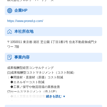
企業HP
https://www.prored-p.com/
本社所在地
〒1050011 東京都 港区 芝公園 1丁目1番1号 住友不動産御成門タ
ワー 7階
事業内容
成果報酬型経営コンサルティング
(1)成果報酬型コストマネジメント（コスト削減）
：◆間接材・直接材（原価）コスト削減
◆エネルギーコスト削減
◆工事／保守や物流現場の業務改善
(2)セールスマネジメント（売上UP）
：◆法人営業改革/新規顧客開拓
◆プライシング
(3)ハンズオン企業支援