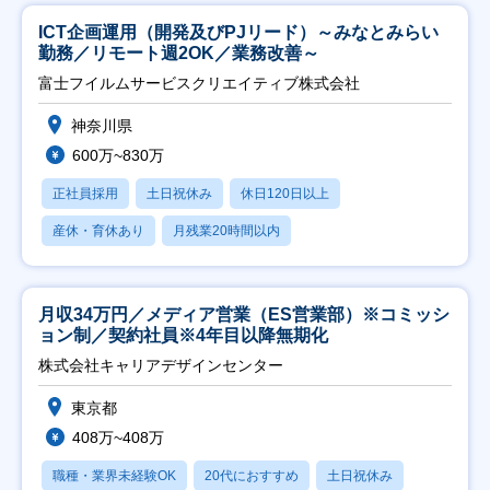
ICT企画運用（開発及びPJリード）～みなとみらい
勤務／リモート週2OK／業務改善～
富士フイルムサービスクリエイティブ株式会社
神奈川県
600万~830万
正社員採用
土日祝休み
休日120日以上
産休・育休あり
月残業20時間以内
月収34万円／メディア営業（ES営業部）※コミッシ
ョン制／契約社員※4年目以降無期化
株式会社キャリアデザインセンター
東京都
408万~408万
職種・業界未経験OK
20代におすすめ
土日祝休み