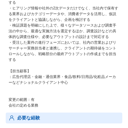
する
・ヒアリング情報や社外の2次データだけでなく、当社内で保有す
る業界およびカテゴリーデータや、消費者データを活用し、仮説
をクライアントと協議しながら、企画を検討する
・検証課題を明確にした上で、様々なデータソースおよび調査手
法の中から、最適な実施方法を選定するほか、調査設計などの具
体的な調査仕様や、必要なアウトプットの設計まで対応する
・受注した案件の進行フェーズにおいては、社内の営業およびリ
サーチャー実務担当者と連携し、クライアントの期待値をコント
ロールしながら、戦略部分の最終アウトプットの作成までを担当
する
【担当顧客】
：広告代理店・金融・通信業界・⾷品/飲料/⽇⽤品/化粧品メーカ
ーなどナショナルクライアント中心
変更の範囲：有
会社の定める業務
必要な経験