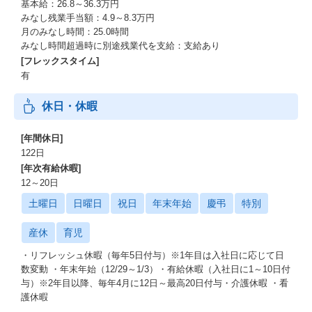
基本給：26.8～36.3万円
みなし残業手当額：4.9～8.3万円
月のみなし時間：25.0時間
みなし時間超過時に別途残業代を支給：支給あり
[フレックスタイム]
有
休日・休暇
[年間休日]
122日
[年次有給休暇]
12～20日
土曜日
日曜日
祝日
年末年始
慶弔
特別
産休
育児
・リフレッシュ休暇（毎年5日付与）※1年目は入社日に応じて日
数変動 ・年末年始（12/29～1/3）・有給休暇（入社日に1～10日付
与）※2年目以降、毎年4月に12日～最高20日付与・介護休暇 ・看
護休暇