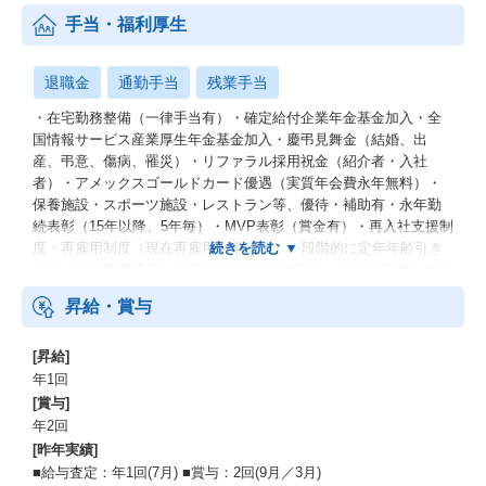
手当・福利厚生
退職金
通勤手当
残業手当
・在宅勤務整備（一律手当有）・確定給付企業年金基金加入・全
国情報サービス産業厚生年金基金加入・慶弔見舞金（結婚、出
産、弔意、傷病、罹災）・リファラル採用祝金（紹介者・入社
者）・アメックスゴールドカード優遇（実質年会費永年無料）・
保養施設・スポーツ施設・レストラン等、優待・補助有・永年勤
続表彰（15年以降、5年毎）・MVP表彰（賞金有）・再入社支援制
度・再雇用制度（現在再雇用64歳まで）※段階的に定年年齢引き
上げ・社用携帯貸与・PC貸与（Let’s note等）・社内自販機・オフ
ィスグリコ・休憩ルーム・フリーアドレス・服装オフィスカジュ
昇給・賞与
アル
[昇給]
年1回
[賞与]
年2回
[昨年実績]
■給与査定：年1回(7月) ■賞与：2回(9月／3月)