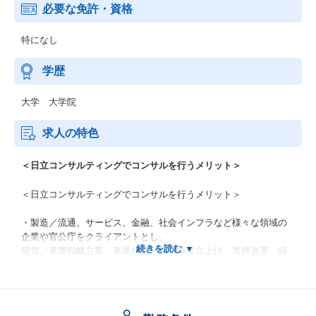
必要な免許・資格
特になし
学歴
大学 大学院
求人の特色
＜日立コンサルティングでコンサルを行うメリット＞
＜日立コンサルティングでコンサルを行うメリット＞
・製造／流通、サービス、金融、社会インフラなど様々な領域の
企業や官公庁をクライアントとし、
経営／事業戦略立案、事業統合／新規事業立上げ、業務改革、組
織変革およびITまでのコンサルティングサービスを提供します。
・クライアント経営トップ層の意思決定に関与し、意見交換、課
題解決に取り組めるため、強くやりがいを感じることができま
す。