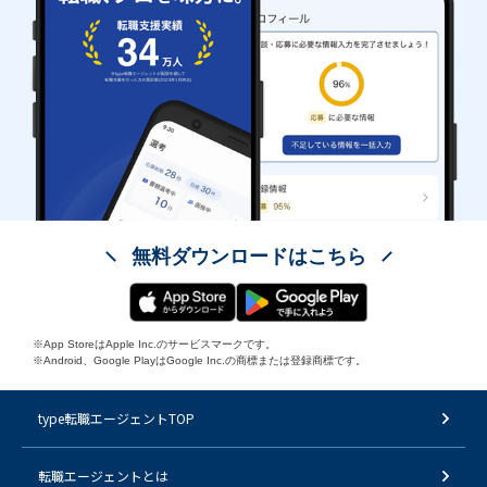
無料ダウンロードはこちら
※App StoreはApple Inc.のサービスマークです。
※Android、Google PlayはGoogle Inc.の商標または登録商標です。
type転職エージェントTOP
転職エージェントとは