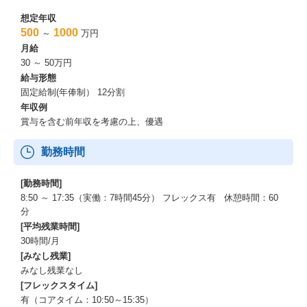
【働き方】
①リモート
想定年収
②産育休後のフォロー
500
1000
～
万円
22年度の実績は、88％リモート勤務
月給
12％は、管理職層が時々出社している為
30 ～ 50万円
コンサル～シニアコンサル職位はほぼリモート
給与形態
また、会社もリモートを推奨している
固定給制(年俸制） 12分割
・時短勤務可能
年収例
・お子さんが小学校を卒業するまで、産育休取得可能
賞与を含む前年収を考慮の上、優遇
・時短したくない方はフルでフレックスを活用しながら働く
→上記2点は選択可能
勤務時間
・産前産後に体調をくずされた場合は、遅刻や欠勤扱いにせず通
常勤務でカウント
[勤務時間]
③残業時間
8:50 ～ 17:35（実働：7時間45分） フレックス有 休憩時間：60
29時間（富士通の残業は３５時間と記載）
分
なぜここまで少ないのかの理由もしっかりあります！（理由が
[平均残業時間]
ない企業が多いです！）
30時間/月
計画通りに仕事を受けることを徹底されており、遂行できる無
[みなし残業]
理の無い期間で対応を進めている
みなし残業なし
むちゃな対応はしないよう、突発的な対応が起きないよう工夫
[フレックスタイム]
している
有（コアタイム：10:50～15:35）