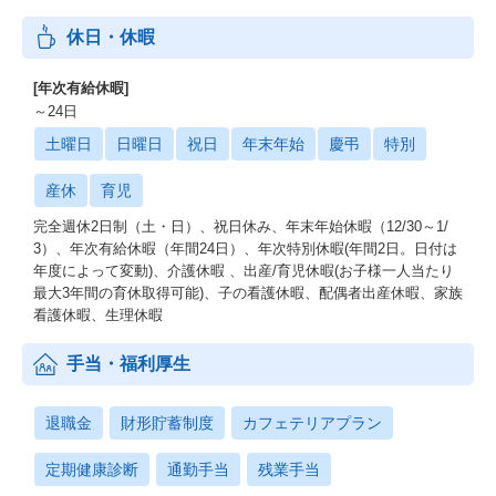
④女性の活躍事例
休日・休暇
働きながら、子育てをされている方はすごく多い＝その環境で
も無理なく働ける環境がある
平均年齢が38歳程度なので→子育ての世代の社員が多い
[年次有給休暇]
もちろん男性も子育てに協力的な方が多く休みを取っている
～24日
リモートで赤ちゃんの声が聞こえながら仕事をしている方も
土曜日
日曜日
祝日
年末年始
慶弔
特別
本部長も女性で、子供を送ってから勤務している 等理解があ
る
産休
育児
⑤サテライトオフィス
完全週休2日制（土・日）、祝日休み、年末年始休暇（12/30～1/
⑥地方勤務の方も
3）、年次有給休暇（年間24日）、年次特別休暇(年間2日。日付は
自由に活用することが可能、都内近郊で700箇所ある
年度によって変動)、介護休暇 、出産/育児休暇(お子様一人当たり
群馬、静岡、金沢社員などもいらっしゃる
最大3年間の育休取得可能)、子の看護休暇、配偶者出産休暇、家族
看護休暇、生理休暇
【研修制度】
・研修
手当・福利厚生
∟独自で用意している、研修
∟ドメインで行っている研修
∟日立グループが用意している研修
退職金
財形貯蓄制度
カフェテリアプラン
日立アカデミーという会社があり研修を専門にしている会
社、グループ社員は受けられる
定期健康診断
通勤手当
残業手当
デジタル研修やビジネス面での研修1000～2000程度研修があ