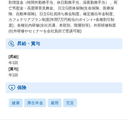
割増賃金（時間外勤務手当、休日勤務手当、深夜勤務手当） 、死
り 会社の費用負担で受けることが可能
亡弔慰金・高度障害見舞金、 日立G団体保険(生命保険、医療保
∟会社外の研修も促進している 10万円～20万円の研修も会社
険、自動車保険)、日立G社員持ち株会制度、確定拠出年金制度、
負担で受けることが可能
カフェテリアプラン制度(年間7万円相当のポイント+各種割引制
∟業務中に開催されるものであれば、研修を優先できる
度)、各種社内研修(全社共通、本部別、階層別等)、外部研修制度
∟業務後は社内研修勤怠を押しながら研修を受けることができ
(社外研修やセミナーを会社負担で受講可能)
る など多数
昇給・賞与
[昇給]
年1回
[賞与]
年1回
保険
健康
厚生年金
雇用
労災