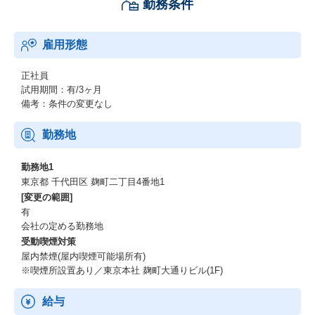
勤務条件
・顧客の経営幹部と長期的なリレーションを築き、構想策定から
新業務の定着化、効果創出までの一連の流れを経験できます。
※プログラミング等のシステム開発工程はグループ企業が担う
雇用形態
ため、当社のコンサルタントは担当しません。
・国内最大級のメーカー／インフラ企業である日立製作所、及び
日立グループが持つ知見／技術・人脈が活用可能であり、
正社員
絵に描いた餅ではない実践的なソリューションを提供できます。
試用期間：有/3ヶ月
・日立グループ自体が様々なデジタルテクノロジーを開発してい
備考：条件の変更なし
るため、日立グループ内で培った技術やノウハウの活用を通じ
て、
勤務地
実践的なデジタルコンサルティングの知識を身につけることがで
きます。
勤務地1
・若手や女性も多く、多種多様なバックグラウンドを持つ方が在
東京都 千代田区 麹町二丁目4番地1
籍しており、フラットで活力の溢れる組織です
[変更の範囲]
（組織構成：中途入社70％、新卒入社者15％、日立グループ出身
有
者15％）。
会社の定める勤務地
また、多彩なメンバーを支える働き方改革の取組みを進めてお
受動喫煙対策
り、個々人に合った働き方の実現を目指しています。
屋内禁煙(屋内喫煙可能場所有)
※喫煙所設置あり／東京本社 麹町大通りビル(1F)
＜働きやすさ＞ ※未経験枠は多少変更箇所ができる可能性もご
ざいます
給与