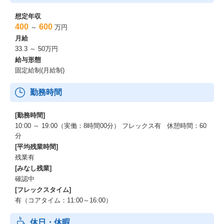
マクロミルが「インサイト産業」のリーディングカンパニーへと
想定年収
進化し、AI技術の社会実装や非上場化という大きな変革期を迎え
400
600
～
万円
る今、
月給
採用チームの役割は「経営戦略を具現化するための人材戦略の立
33.3 ～ 50万円
案と完遂」へとシフトしています。
給与形態
固定給制(月給制)
・戦略的な人材ポートフォリオに合わせた人材獲得
勤務時間
経営層と密に連携し、次の成長フェーズに必要な人材要件をゼロ
ベースで定義。
マーケットから直接引き寄せる戦略的なミッションを担えます。
[勤務時間]
10:00 ～ 19:00（実働：8時間00分） フレックス有 休憩時間：60
・採用×タレントマネジメントの高度な連動
分
[平均残業時間]
「採用して完了」ではなく、人材開発チームと連携し、入社後の
残業有
パフォーマンスデータを採用戦略にフィードバック。
[みなし残業]
「真に活躍する人材要件」を科学的にアップデートし続ける面白
確認中
さがあります。
[フレックスタイム]
有（コアタイム：11:00～16:00）
・新たな採用手法の創出
休日・休暇