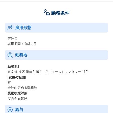
創業時から育んできたデータネイティブな発想で、お客様のビジ
勤務条件
ネスに成功をもたらすData Culture構築の原動力となることを目指
します。
雇用形態
本ポジションは事業の持続的な成長を実現するために不可欠な
「人材採用目標」を、現場部門のパートナーとして達成に導くこ
とがミッションです。
正社員
経営から降りてきた目標数字を単に追うのではなく、ハイヤリン
試用期間：有/3ヶ月
グマネージャー達と密に連携して「本当に必要な人物像」を明確
化し、ダイレクトリクルーティングやリファラルなどを駆使して
勤務地
ターゲット層へ能動的にアプローチする「攻めの採用」を展開し
ています。
勤務地1
東京都 港区 港南2-16-1 品川イーストワンタワー 11F
また、直近では海外採用などの新たな領域への挑戦も始まってお
[変更の範囲]
り、既存の手法やエリアに捉われず、事業フェーズに合わせて活
有
動の幅を広げています。
会社の定める勤務地
市場からの応募を待つだけではなく、私たちから欲しい人材を発
受動喫煙対策
掘・獲得することで、経営の期待と現場のニーズ双方を満たす人
屋内全面禁煙
材採用を実現する、やりがいのある環境です。
給与
【仕事のやりがい／面白さ】