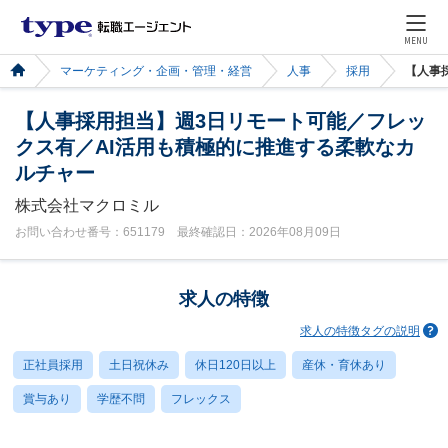
MENU
マーケティング・企画・管理・経営
人事
採用
【人事
【人事採用担当】週3日リモート可能／フレッ
クス有／AI活用も積極的に推進する柔軟なカ
ルチャー
株式会社マクロミル
お問い合わせ番号：651179 最終確認日：2026年08月09日
求人の特徴
求人の特徴タグの説明
正社員採用
土日祝休み
休日120日以上
産休・育休あり
賞与あり
学歴不問
フレックス