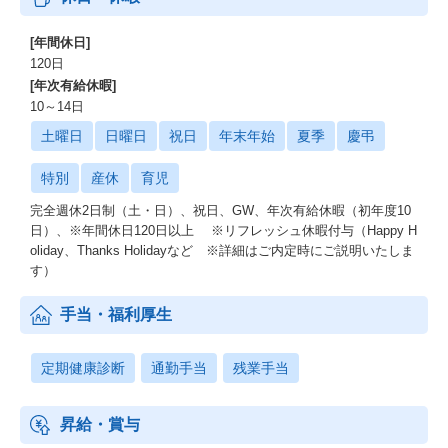
現在注力しているアルムナイネットワークの構築やリファラル採
用の活性化をはじめ、新たな採用手法を自ら企画し、実行までチ
ャレンジできる環境です。
[年間休日]
120日
[年次有給休暇]
10～14日
土曜日
日曜日
祝日
年末年始
夏季
慶弔
特別
産休
育児
完全週休2日制（土・日）、祝日、GW、年次有給休暇（初年度10
日）、※年間休日120日以上 ※リフレッシュ休暇付与（Happy H
oliday、Thanks Holidayなど ※詳細はご内定時にご説明いたしま
す）
手当・福利厚生
定期健康診断
通勤手当
残業手当
昇給・賞与