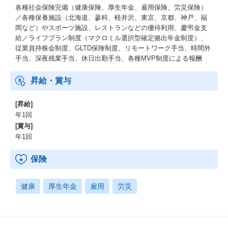
各種社会保険完備（健康保険、厚生年金、雇用保険、労災保険）
／各種保養施設（北海道、蓼科、軽井沢、東京、京都、神戸、福
岡など）やスポーツ施設、レストランなどの優待利用、慶弔金支
給／ライフプラン制度（マクロミル選択型確定拠出年金制度）、
従業員持株会制度、GLTD保険制度、リモートワーク手当、時間外
手当、深夜残業手当、休日出勤手当、各種MVP制度による報酬
昇給・賞与
[昇給]
年1回
[賞与]
年1回
保険
健康
厚生年金
雇用
労災