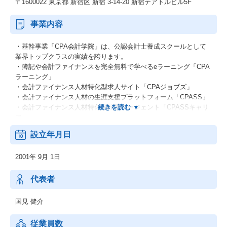
〒1600022 東京都 新宿区 新宿 3-14-20 新宿テアトルビル5F
事業内容
・基幹事業「CPA会計学院」は、公認会計士養成スクールとして
業界トップクラスの実績を誇ります。
・簿記や会計ファイナンスを完全無料で学べるeラーニング「CPA
ラーニング」
・会計ファイナンス人材特化型求人サイト「CPAジョブズ」
・会計ファイナンス人材の生涯支援プラットフォーム「CPASS」
・会計ファイナンス人材特化型転職エージェント「CPASSキャリ
ア」
これらの事業間のシナジーを活かし、さらなる成長を目指すた
設立年月日
め、現在増員募集を行っています。
2001年 9月 1日
代表者
国見 健介
従業員数