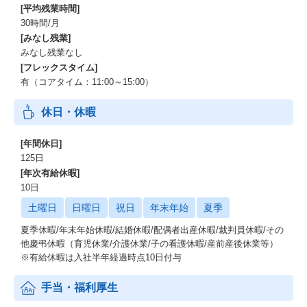
[平均残業時間]
30時間/月
[みなし残業]
みなし残業なし
[フレックスタイム]
有（コアタイム：11:00～15:00）
休日・休暇
[年間休日]
125日
[年次有給休暇]
10日
土曜日
日曜日
祝日
年末年始
夏季
夏季休暇/年末年始休暇/結婚休暇/配偶者出産休暇/裁判員休暇/その
他慶弔休暇（育児休業/介護休業/子の看護休暇/産前産後休業等）
※有給休暇は入社半年経過時点10日付与
手当・福利厚生