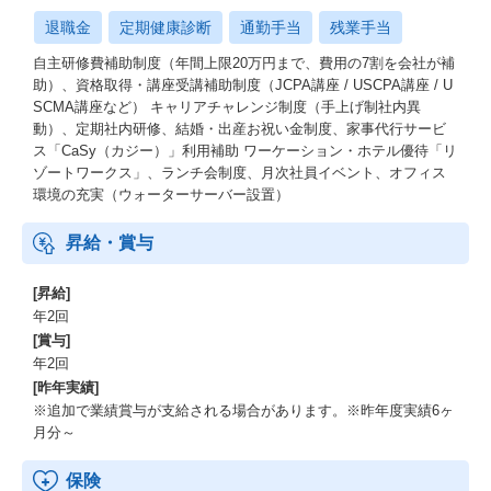
退職金
定期健康診断
通勤手当
残業手当
自主研修費補助制度（年間上限20万円まで、費用の7割を会社が補
助）、資格取得・講座受講補助制度（JCPA講座 / USCPA講座 / U
SCMA講座など） キャリアチャレンジ制度（手上げ制社内異
動）、定期社内研修、結婚・出産お祝い金制度、家事代行サービ
ス「CaSy（カジー）」利用補助 ワーケーション・ホテル優待「リ
ゾートワークス」、ランチ会制度、月次社員イベント、オフィス
環境の充実（ウォーターサーバー設置）
昇給・賞与
[昇給]
年2回
[賞与]
年2回
[昨年実績]
※追加で業績賞与が支給される場合があります。※昨年度実績6ヶ
月分～
保険