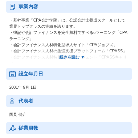
事業内容
・基幹事業「CPA会計学院」は、公認会計士養成スクールとして
業界トップクラスの実績を誇ります。
・簿記や会計ファイナンスを完全無料で学べるeラーニング「CPA
ラーニング」
・会計ファイナンス人材特化型求人サイト「CPAジョブズ」
・会計ファイナンス人材の生涯支援プラットフォーム「CPASS」
・会計ファイナンス人材特化型転職エージェント「CPASSキャリ
ア」
これらの事業間のシナジーを活かし、さらなる成長を目指すた
設立年月日
め、現在増員募集を行っています。
2001年 9月 1日
代表者
国見 健介
従業員数