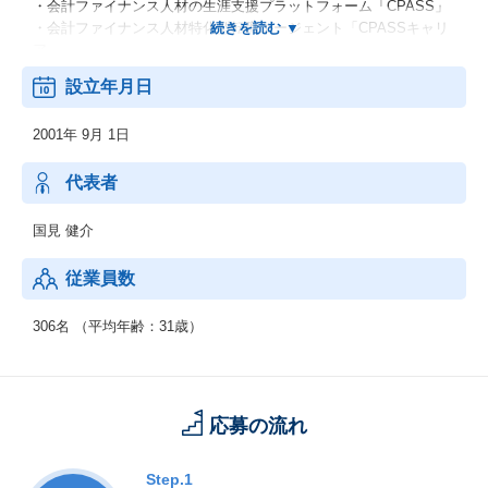
・会計ファイナンス人材の生涯支援プラットフォーム「CPASS」
・会計ファイナンス人材特化型転職エージェント「CPASSキャリ
ア」
これらの事業間のシナジーを活かし、さらなる成長を目指すた
設立年月日
め、現在増員募集を行っています。
2001年 9月 1日
代表者
国見 健介
従業員数
306名 （平均年齢：31歳）
応募の流れ
Step.1