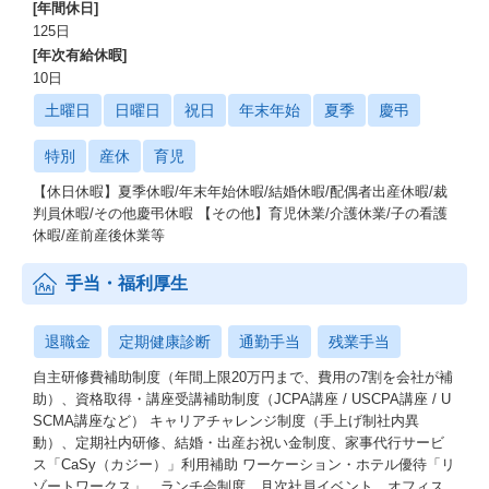
[年間休日]
125日
[年次有給休暇]
10日
土曜日
日曜日
祝日
年末年始
夏季
慶弔
特別
産休
育児
【休日休暇】夏季休暇/年末年始休暇/結婚休暇/配偶者出産休暇/裁
判員休暇/その他慶弔休暇 【その他】育児休業/介護休業/子の看護
休暇/産前産後休業等
手当・福利厚生
退職金
定期健康診断
通勤手当
残業手当
自主研修費補助制度（年間上限20万円まで、費用の7割を会社が補
助）、資格取得・講座受講補助制度（JCPA講座 / USCPA講座 / U
SCMA講座など） キャリアチャレンジ制度（手上げ制社内異
動）、定期社内研修、結婚・出産お祝い金制度、家事代行サービ
ス「CaSy（カジー）」利用補助 ワーケーション・ホテル優待「リ
ゾートワークス」、ランチ会制度、月次社員イベント、オフィス