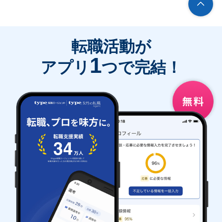
転職活動が
1
アプリ
つで完結！