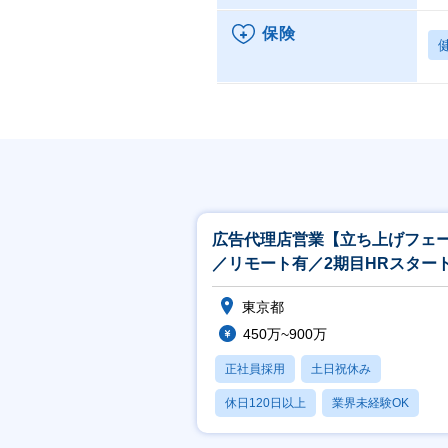
保険
広告代理店営業【立ち上げフェ
／リモート有／2期目HRスター
ップ／裁量権大】
東京都
450万~900万
正社員採用
土日祝休み
休日120日以上
業界未経験OK
賞与あり