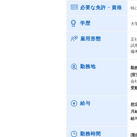
必要な免許・資格
特
学歴
大
雇用形態
正
試
備
勤務地
勤
[変
会
受
給与
想
月
給
勤務時間
[勤