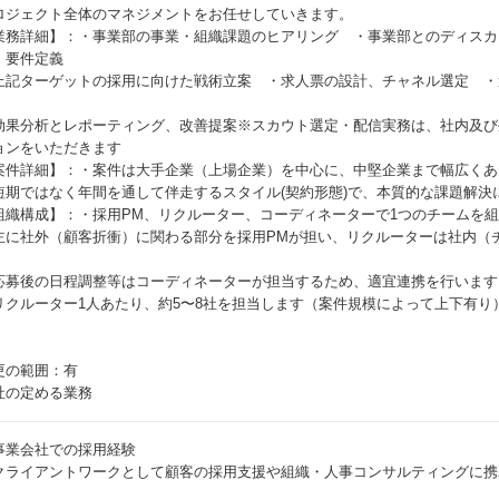
ロジェクト全体のマネジメントをお任せしていきます。
業務詳細】：・事業部の事業・組織課題のヒアリング ・事業部とのディスカ
・要件定義
上記ターゲットの採用に向けた戦術立案 ・求人票の設計、チャネル選定 ・
効果分析とレポーティング、改善提案※スカウト選定・配信実務は、社内及び
ョンをいただきます
案件詳細】：・案件は大手企業（上場企業）を中心に、中堅企業まで幅広くあ
短期ではなく年間を通して伴走するスタイル(契約形態)で、本質的な課題解決
組織構成】：・採用PM、リクルーター、コーディネーターで1つのチームを
主に社外（顧客折衝）に関わる部分を採用PMが担い、リクルーターは社内（
応募後の日程調整等はコーディネーターが担当するため、適宜連携を行います
リクルーター1人あたり、約5〜8社を担当します（案件規模によって上下有り
更の範囲：有
社の定める業務
事業会社での採用経験
クライアントワークとして顧客の採用支援や組織・人事コンサルティングに携