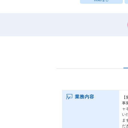
業務内容
【
事
ャ
い
ま
だ