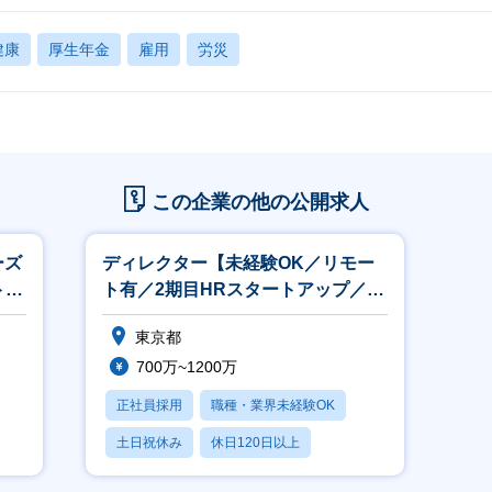
健康
厚生年金
雇用
労災
この企業の他の公開求人
ーズ
ディレクター【未経験OK／リモー
トア
ト有／2期目HRスタートアップ／裁
量権大】
東京都
700万~1200万
正社員採用
職種・業界未経験OK
土日祝休み
休日120日以上
賞与あり