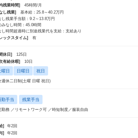
平均残業時間]
45時間/月
なし残業]
基本給：25.8～40.2万円
し残業手当額：9.2～13.8万円
のみなし時間：45.0時間
なし時間超過時に別途残業代を支給：支給あり
フレックスタイム]
有
間休日]
125日
年次有給休暇]
10日
土曜日
日曜日
祝日
全週休二日制(土曜 日曜 祝日)
通勤手当
残業手当
宅勤務 ／リモートワーク可 ／時短制度／服装自由
給]
年2回
与]
年2回