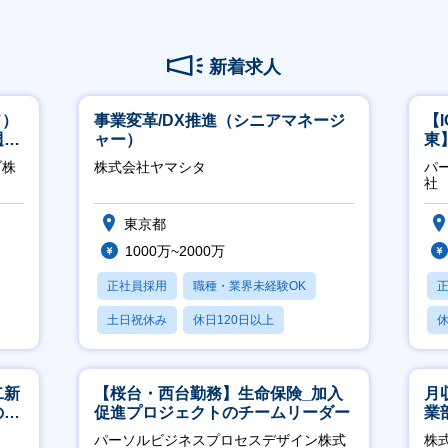
新着求人
ド）
事業変革/DX推進（シニアマネージ
【
週
ャー）
東
／
ブ株
株式会社ヤマシタ
パ
社
東京都
1000万~2000万
正社員採用
職種・業界未経験OK
土日祝休み
休日120日以上
休
産休・育休あり
月
二新
【桜台・西台勤務】生命保険_加入
月
のマ
促進プロジェクトのチームリーダー
業
修充
※
パーソルビジネスプロセスデザイン株式
株