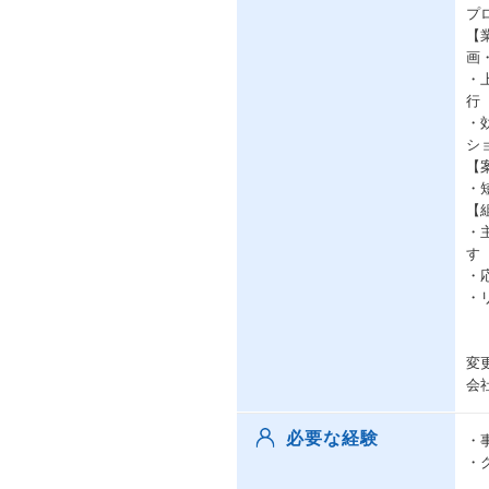
プ
【
画
・
行
・
シ
【
・
【
・
す
・
・
変
会
必要な経験
・
・