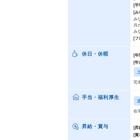
[
[み
みな
月
み
[
休日・休暇
[年
[
完
手当・福利厚生
在
昇給・賞与
[昇
[賞