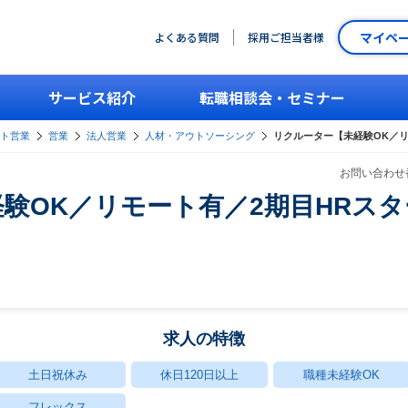
マイペ
よくある質問
採用ご担当者様
サービス紹介
転職相談会・セミナー
ント営業
営業
法人営業
人材・アウトソーシング
リクルーター【未経験OK／リ
お問い合わせ番
験OK／リモート有／2期目HRス
求人の特徴
土日祝休み
休日120日以上
職種未経験OK
フレックス