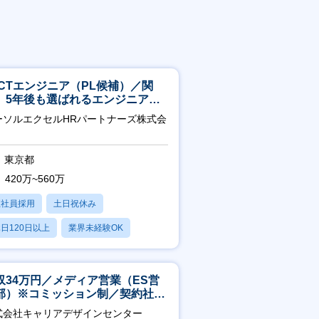
ICTエンジニア（PL候補）／関
】5年後も選ばれるエンジニアへ
チーム運営・体制構築
ーソルエクセルHRパートナーズ株式会
東京都
420万~560万
正社員採用
土日祝休み
日120日以上
業界未経験OK
残業20時間以内
収34万円／メディア営業（ES営
部）※コミッション制／契約社員
4年目以降無期化
式会社キャリアデザインセンター