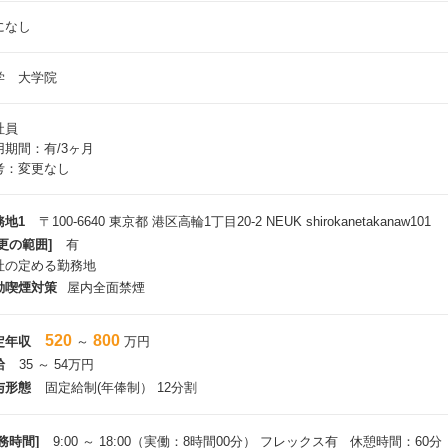
になし
学 大学院
社員
用期間：有/3ヶ月
考：変更なし
務地1
〒100-6640 東京都 港区高輪1丁目20-2 NEUK shirokanetakanaw101
更の範囲]
有
社の定める勤務地
動喫煙対策
屋内全面禁煙
520
800
定年収
～
万円
給
35 ～ 54万円
与形態
固定給制(年俸制） 12分割
務時間]
9:00 ～ 18:00（実働：8時間00分） フレックス有 休憩時間：60分