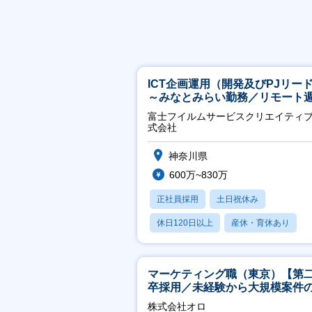
ICT企画運用（開発及びPJリー
～みなとみらい勤務／リモート
2OK／業務改善～
富士フイルムサービスクリエイティ
式会社
神奈川県
600万~830万
正社員採用
土日祝休み
休日120日以上
産休・育休あり
月残業20時間以内
マーケティング職（東京）【第
卒採用／未経験から大規模案件
ーケティングが経験できる／研
株式会社オロ