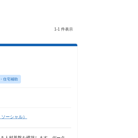
1-1 件表示
】
・住宅補助
・ソーシャル）
える人材基盤を構築します。データ