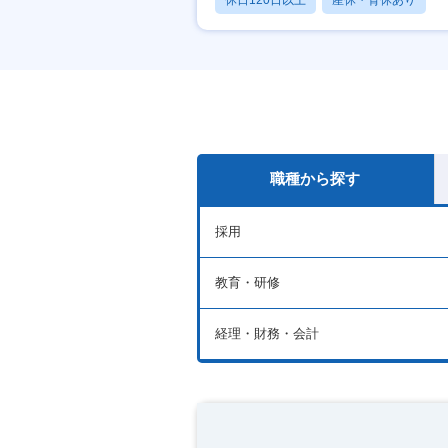
休日120日以上
産休・育休あり
月残業20時間以内
職種から探す
採用
教育・研修
経理・財務・会計