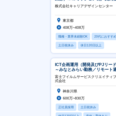
※4年目以降無期化
株式会社キャリアデザインセンター
東京都
408万~408万
職種・業界未経験OK
20代におすす
土日祝休み
休日120日以上
産休・育休あり
ICT企画運用（開発及びPJリー
～みなとみらい勤務／リモート
2OK／業務改善～
富士フイルムサービスクリエイティ
式会社
神奈川県
600万~830万
正社員採用
土日祝休み