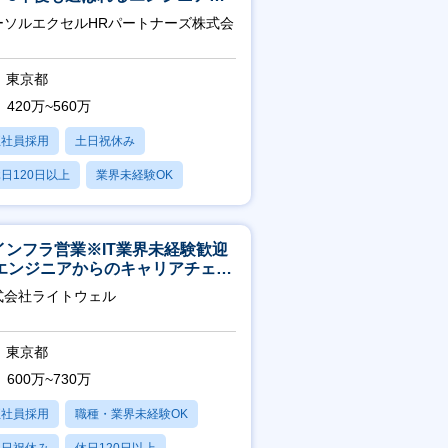
チーム運営・体制構築
ーソルエクセルHRパートナーズ株式会
東京都
420万~560万
正社員採用
土日祝休み
日120日以上
業界未経験OK
残業20時間以内
Tインフラ営業※IT業界未経験歓迎
エンジニアからのキャリアチェン
可※【週3～4日リモート可能】
式会社ライトウェル
東京都
600万~730万
正社員採用
職種・業界未経験OK