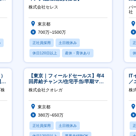
／
株式会社セレス
パ
社
東京都
700万~1500万
め
正社員採用
土日祝休み
休日120日以上
産休・育休あり
休
賞与あり
月
ド）
【東京｜フィールドセールス】年4
I
週
回昇給チャンス/住宅手当/早期マネ
／
ジメント機会あり！
ジ
ブ株
株式会社クオレガ
株
東京都
380万~650万
正社員採用
土日祝休み