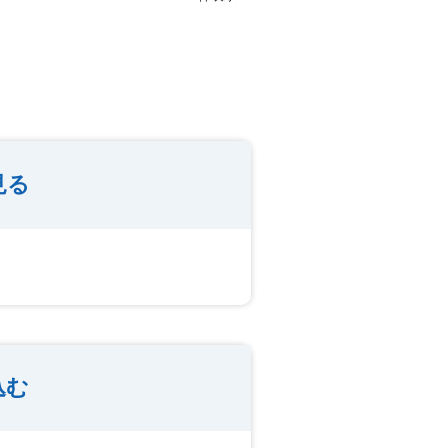
見る
込む