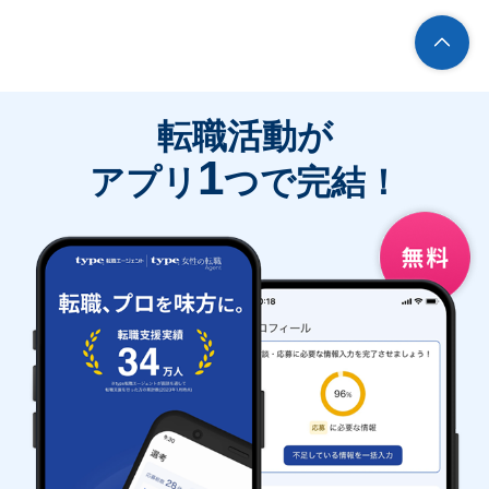
転職活動が
1
アプリ
つで完結！