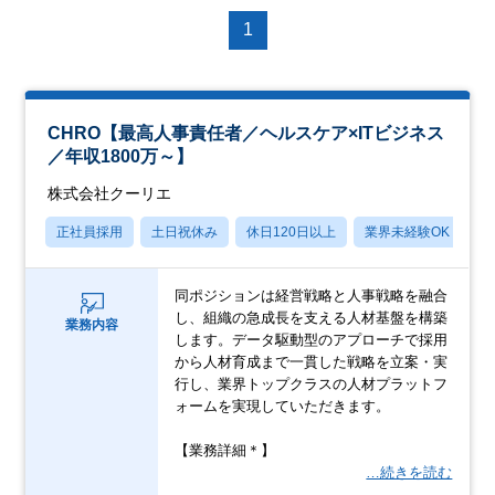
1
CHRO【最高人事責任者／ヘルスケア×ITビジネス
／年収1800万～】
株式会社クーリエ
正社員採用
土日祝休み
休日120日以上
業界未経験OK
産
同ポジションは経営戦略と人事戦略を融合
し、組織の急成長を支える人材基盤を構築
業務内容
します。データ駆動型のアプローチで採用
から人材育成まで一貫した戦略を立案・実
行し、業界トップクラスの人材プラットフ
ォームを実現していただきます。
【業務詳細＊】
…続きを読む