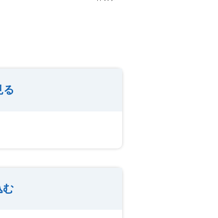
見る
込む