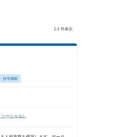
1-1 件表示
】
・住宅補助
・ソーシャル）
える人材基盤を構築します。データ