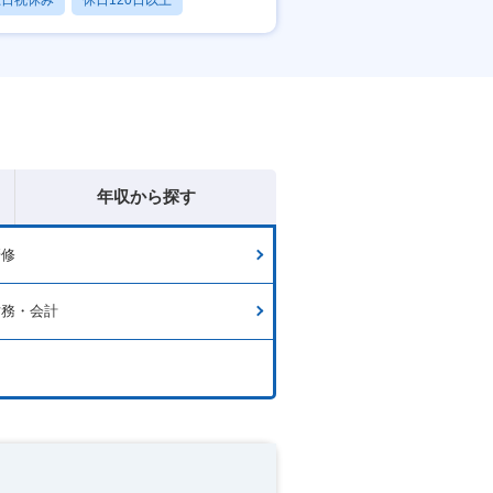
土日祝休み
休日120日以上
産休・育休あり
年収から探す
研修
財務・会計