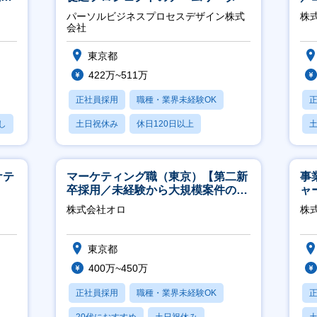
ジ
パーソルビジネスプロセスデザイン株式
株
会社
東京都
422万~511万
正社員採用
職種・業界未経験OK
し
土日祝休み
休日120日以上
産休・育休あり
月
ケテ
マーケティング職（東京）【第二新
事
卒採用／未経験から大規模案件のマ
ャ
ーケティングが経験できる／研修充
株式会社オロ
株
実】
東京都
400万~450万
正社員採用
職種・業界未経験OK