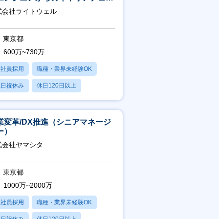
可※【週3～4日リモート可能】
式会社ライトウェル
東京都
600万~730万
正社員採用
職種・業界未経験OK
土日祝休み
休日120日以上
残業20時間以内
業変革/DX推進（シニアマネージ
ー）
式会社ヤマシタ
東京都
1000万~2000万
正社員採用
職種・業界未経験OK