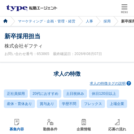
MENU
マーケティング・企画・管理・経営
人事
採用
新卒採
新卒採用担当
株式会社ギフティ
お問い合わせ番号：653865 最終確認日：2026年08月07日
求人の特徴
求人の特徴タグの説明
正社員採用
20代におすすめ
土日祝休み
休日120日以上
産休・育休あり
賞与あり
学歴不問
フレックス
上場企業
募集内容
勤務条件
企業情報
応募の流れ