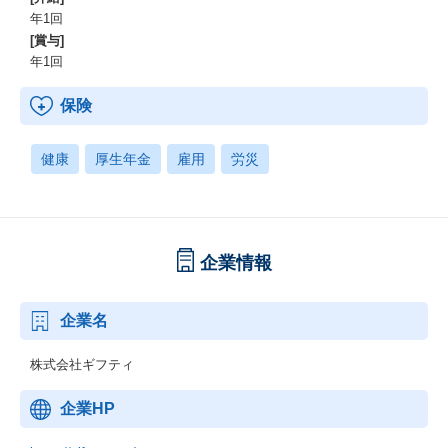
年1回
[賞与]
年1回
保険
健康
厚生年金
雇用
労災
企業情報
企業名
株式会社ギフティ
企業HP