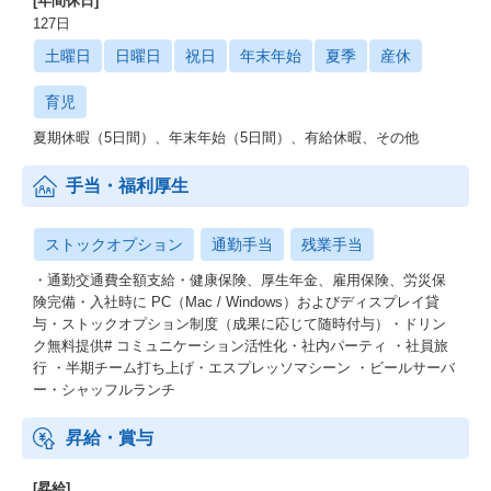
[年間休日]
127日
土曜日
日曜日
祝日
年末年始
夏季
産休
育児
夏期休暇（5日間）、年末年始（5日間）、有給休暇、その他
手当・福利厚生
ストックオプション
通勤手当
残業手当
・通勤交通費全額支給・健康保険、厚生年金、雇用保険、労災保
険完備・入社時に PC（Mac / Windows）およびディスプレイ貸
与・ストックオプション制度（成果に応じて随時付与）・ドリン
ク無料提供# コミュニケーション活性化・社内パーティ ・社員旅
行 ・半期チーム打ち上げ・エスプレッソマシーン ・ビールサーバ
ー・シャッフルランチ
昇給・賞与
[昇給]