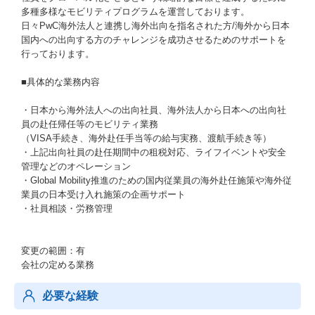
多種多様なモビリティプログラムを運営しております。
日々PwC海外法人と連携し海外出向を指名された方/海外から日本
国内への出向する方のチャレンジを成功させるためのサポートを
行っております。
■具体的な業務内容
・日本から海外法人への出向社員、海外法人から日本への出向社
員の赴任帰任等のモビリティ業務
（VISA手続き、海外赴任手当等の給与実務、渡航手続き等）
・上記出向社員の赴任期間中の租税対応、ライフイベントや安全
管理などのオペレーション
・Global Mobility推進のための国内従業員の海外赴任施策や海外従
業員の日本受け入れ施策の企画サポート
・社員相談・労務管理
変更の範囲：有
会社の定める業務
必要な経験