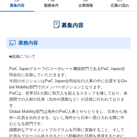
募集内容
勤務条件
企業情報
応募の流れ
募集内容
業務内容
■組織について
PwC Japanグループのコーポレート機能部門であるPwC Japan合
同会社に在籍していただきます。
今回のポジションはPwC Japan合同会社の人事の中に位置するGlo
bal Mobility部門でのメンバーポジションとなります。
PwCは、世界151カ国に36万人を超えるスタッフを擁しており、各
国間での人材の往来（出向や異動など）が活発に行われておりま
す。
Global Mobility部門は海外のPwC人事とやりとりをし、日本から海
外へ社員を出向させる、ないし海外から日本へ受け入れる際に中
心となる部門です。
国際的なアサイメントプログラムを円滑に実施すること、そして
社員をグローバル化させるという戦略的な目標を達成するために