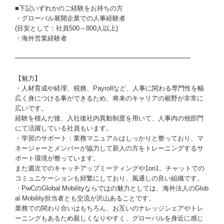
■下記いずれかのご経験をお持ちの方
・グローバル展開企業での人事経験者
(目安として：社員500～800人以上)
・海外営業経験者
━━━━━━━━━━━━━━━━━━━━━━━━━━━
【魅力】
・人材育成や経理、税務、Payrollなど、人事に関わる専門性を幅
広く身につける事ができるため、将来のキャリアの裾野が非常に
広いです。
経験を積んだ後、入社後社内異動制度を用いて、人事内の他部門
にて活躍している社員もいます。
・学習のサポート：業務マニュアルはしっかりと整っており、マ
ネージャーとメンバーが協力して新人の方をトレーニングするサ
ポート環境が整っています。
また週次でのキャッチアップミーティングや1on1、チャットでの
コミュニケーションも頻繁にしており、風通しの良い組織です。
・PwCのGlobal Mobilityならではの魅力としては、海外法人のGlob
al Mobility担当者とも交流が沢山あることです。
業務での関わり合いはもちろん、お互いのナレッジシェアやトレ
ーニングもあるため親しくなりやすく、グローバルを身近に感じ