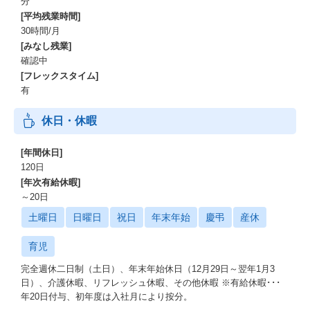
分
[平均残業時間]
30時間/月
[みなし残業]
確認中
[フレックスタイム]
有
休日・休暇
[年間休日]
120日
[年次有給休暇]
～20日
土曜日
日曜日
祝日
年末年始
慶弔
産休
育児
完全週休二日制（土日）、年末年始休日（12月29日～翌年1月3
日）、介護休暇、リフレッシュ休暇、その他休暇 ※有給休暇･･･
年20日付与、初年度は入社月により按分。