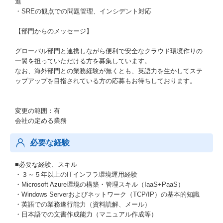
進
・SREの観点での問題管理、インシデント対応
【部門からのメッセージ】
グローバル部門と連携しながら便利で安全なクラウド環境作りの
一翼を担っていただける方を募集しています。
なお、海外部門との業務経験が無くとも、英語力を生かしてステ
ップアップを目指されている方の応募もお待ちしております。
変更の範囲：有
会社の定める業務
必要な経験
■必要な経験、スキル
・３～５年以上のITインフラ環境運用経験
・Microsoft Azure環境の構築・管理スキル（IaaS+PaaS）
・Windows Serverおよびネットワーク（TCP/IP）の基本的知識
・英語での業務遂行能力（資料読解、メール）
・日本語での文書作成能力（マニュアル作成等）