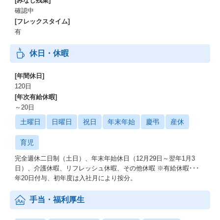
[みなし残業]
確認中
[フレックスタイム]
有
休日・休暇
[年間休日]
120日
[年次有給休暇]
～20日
土曜日
日曜日
祝日
年末年始
慶弔
産休
育児
完全週休二日制（土日）、年末年始休日（12月29日～翌年1月3
日）、介護休暇、リフレッシュ休暇、その他休暇 ※有給休暇･･･
年20日付与、初年度は入社月により按分。
手当・福利厚生