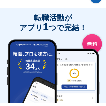
転職活動が
1
アプリ
つで完結！