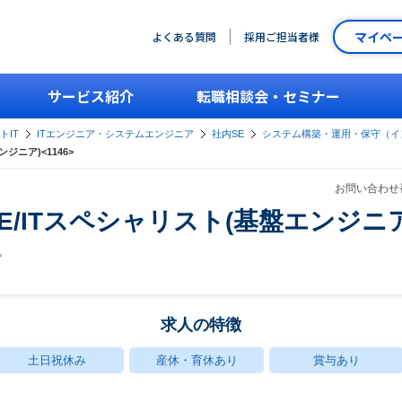
マイペ
よくある質問
採用ご担当者様
サービス紹介
転職相談会・セミナー
トIT
ITエンジニア・システムエンジニア
社内SE
システム構築・運用・保守（イ
ジニア)<1146>
お問い合わせ番
/ITスペシャリスト(基盤エンジニア)
プ
求人の特徴
土日祝休み
産休・育休あり
賞与あり