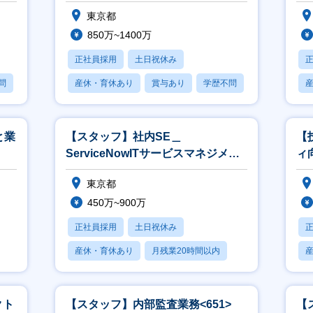
<536>
東京都
850万~1400万
正社員採用
土日祝休み
問
産休・育休あり
賞与あり
学歴不問
と業
【スタッフ】社内SE＿
【
ServiceNowITサービスマネジメン
ィ
ト<533>
東京都
450万~900万
正社員採用
土日祝休み
産休・育休あり
月残業20時間以内
賞与あり
クト
【スタッフ】内部監査業務<651>
【