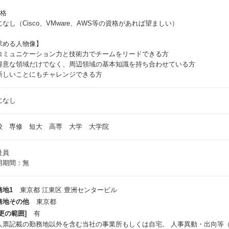
資格
になし（Cisco、VMware、AWS等の資格があれば望ましい）
求める人物像】
コミュニケーション力と技術力でチームをリードできる方
得意な領域だけでなく、周辺領域の基本知識を持ち合わせている方
新しいことにもチャレンジできる方
になし
校 専修 短大 高専 大学 大学院
社員
用期間：無
務地1
東京都 江東区 豊洲センタービル
務地その他
東京都
更の範囲]
有
人票記載の勤務地以外を含む当社の事業所もしくは自宅。 人事異動・出向等