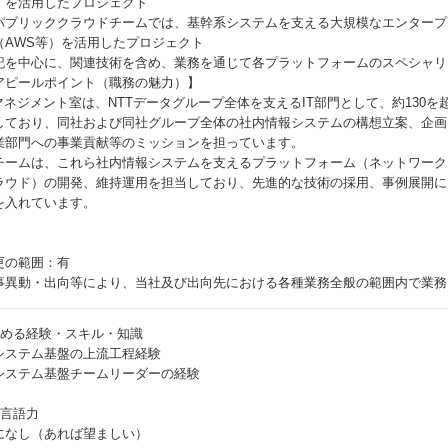
）を活用したプロジェクト
パブリッククラウドチームでは、基幹系システムを支える大規模なエンタープ
（AWS等）を活用したプロジェクト
記を中心に、関連技術を含め、業務を通じて各プラットフォームのスペシャリ
アピールポイント（職務の魅力）】
Tマネジメント室は、NTTデータグループ全体を支えるIT部門として、約130
しており、同社および同社グループ全体の社内情報システムの構想立案、企画
業部門への事業貢献等のミッションを担っています。
チームは、これら社内情報システムを支えるプラットフォーム（ネットワーク
ラウド）の開発、維持運用を担当しており、先進的な技術の採用、事例展開に
を入れています。
更の範囲：有
事異動・出向等により、当社及び出向先における各種業務全般の範囲内で業務
求める経験・スキル・知識
システム基盤の上流工程経験
システム基盤チームリーダーの経験
他言語力
になし（あれば望ましい）