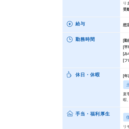
り
受
給与
想
勤務時間
[勤
[
[み
[
休日・休暇
[
夏
暇
手当・福利厚生
リ