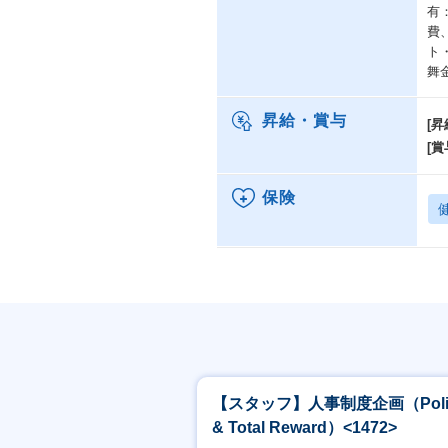
有
費
ト
舞
昇給・賞与
[昇
[賞
保険
【スタッフ】人事制度企画（Poli
& Total Reward）<1472>