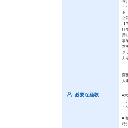
等
・
ド
上
【
I
用
事
本
ク
力
変
人
必要な経験
■
・
・
■
特