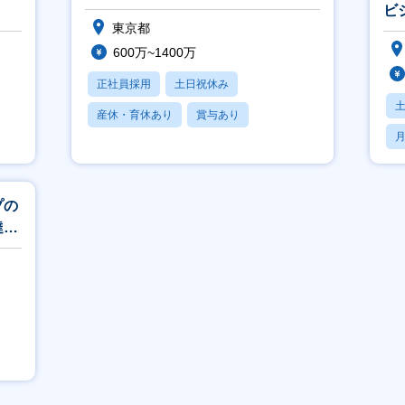
ビ
東京都
略
600万~1400万
正社員採用
土日祝休み
産休・育休あり
賞与あり
月
フレックス
プの
達戦