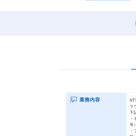
業務内容
N
ラ
下
・
等
・