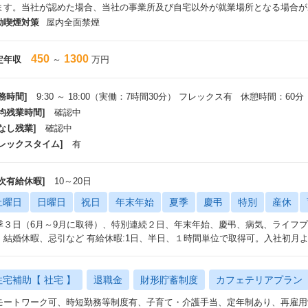
ます。当社が認めた場合、当社の事業所及び自宅以外が就業場所となる場合が
動喫煙対策
屋内全面禁煙
450
1300
定年収
～
万円
務時間]
9:30 ～ 18:00（実働：7時間30分） フレックス有 休憩時間：60分
平均残業時間]
確認中
なし残業]
確認中
フレックスタイム]
有
年次有給休暇]
10～20日
土曜日
日曜日
祝日
年末年始
夏季
慶弔
特別
産休
季３日（6月～9月に取得）、特別連続２日、年末年始、慶弔、病気、ライフ
、結婚休暇、忌引など 有給休暇:1日、半日、１時間単位で取得可。入社初月
住宅補助【 社宅 】
退職金
財形貯蓄制度
カフェテリアプラン
モートワーク可、時短勤務等制度有、子育て・介護手当、定年制あり、再雇用