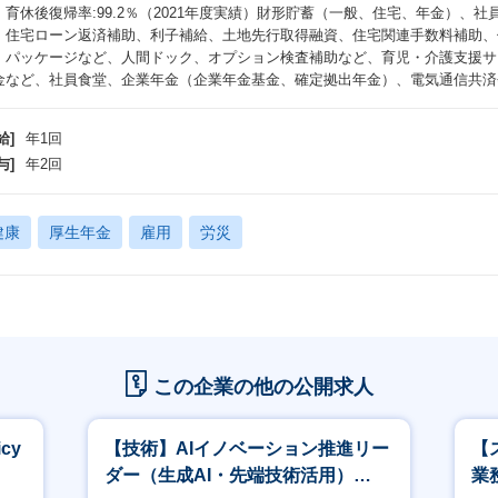
：育休後復帰率:99.2％（2021年度実績）財形貯蓄（一般、住宅、年金）、
、住宅ローン返済補助、利子補給、土地先行取得融資、住宅関連手数料補助、
・パッケージなど、人間ドック、オプション検査補助など、育児・介護支援サ
金など、社員食堂、企業年金（企業年金基金、確定拠出年金）、電気通信共済会
給]
年1回
与]
年2回
健康
厚生年金
雇用
労災
この企業の他の公開求人
cy
【技術】AIイノベーション推進リー
【
ダー（生成AI・先端技術活用）
業務