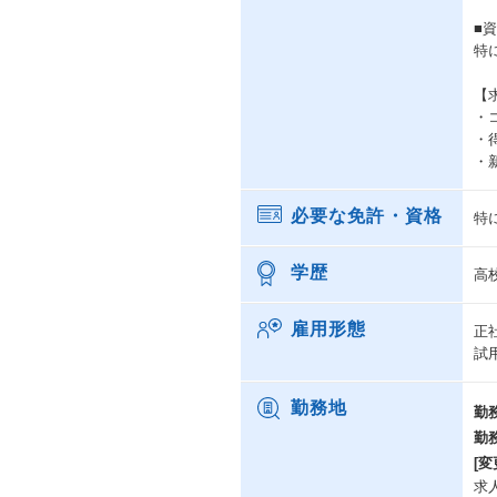
■
特
【
・
・
・
必要な免許・資格
特
学歴
高
雇用形態
正
試
勤務地
勤
勤
[変
求