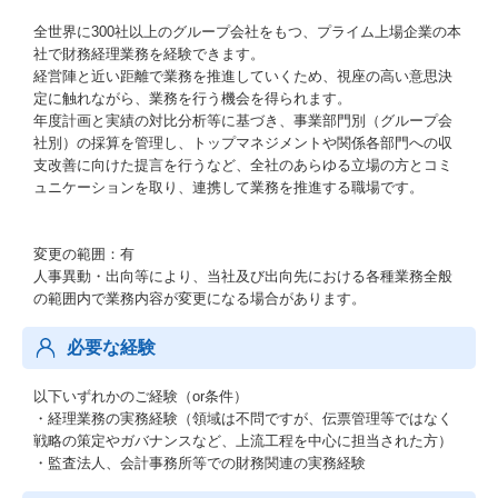
全世界に300社以上のグループ会社をもつ、プライム上場企業の本
社で財務経理業務を経験できます。
経営陣と近い距離で業務を推進していくため、視座の高い意思決
定に触れながら、業務を行う機会を得られます。
年度計画と実績の対比分析等に基づき、事業部門別（グループ会
社別）の採算を管理し、トップマネジメントや関係各部門への収
支改善に向けた提言を行うなど、全社のあらゆる立場の方とコミ
ュニケーションを取り、連携して業務を推進する職場です。
変更の範囲：有
人事異動・出向等により、当社及び出向先における各種業務全般
の範囲内で業務内容が変更になる場合があります。
必要な経験
以下いずれかのご経験（or条件）
・経理業務の実務経験（領域は不問ですが、伝票管理等ではなく
戦略の策定やガバナンスなど、上流工程を中心に担当された方）
・監査法人、会計事務所等での財務関連の実務経験