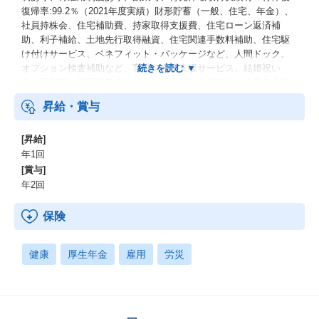
復帰率:99.2％（2021年度実績）財形貯蓄（一般、住宅、年金）、
社員持株会、住宅補助費、持家取得支援費、住宅ローン返済補
助、利子補給、土地先行取得融資、住宅関連手数料補助、住宅駆
け付けサービス、ベネフィット・パッケージなど、人間ドック、
オプション検査補助など、育児・介護支援サービス、結婚祝い
金、弔慰料、災害見舞金など、社員食堂、企業年金（企業年金基
金、確定拠出年金）、電気通信共済会(個人年金、遺児育英基金)
昇給・賞与
[昇給]
年1回
[賞与]
年2回
保険
健康
厚生年金
雇用
労災