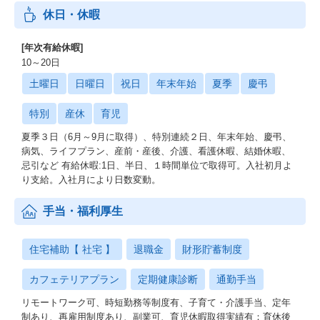
休日・休暇
[年次有給休暇]
10～20日
土曜日
日曜日
祝日
年末年始
夏季
慶弔
特別
産休
育児
夏季３日（6月～9月に取得）、特別連続２日、年末年始、慶弔、
病気、ライフプラン、産前・産後、介護、看護休暇、結婚休暇、
忌引など 有給休暇:1日、半日、１時間単位で取得可。入社初月よ
り支給。入社月により日数変動。
手当・福利厚生
住宅補助【 社宅 】
退職金
財形貯蓄制度
カフェテリアプラン
定期健康診断
通勤手当
リモートワーク可、時短勤務等制度有、子育て・介護手当、定年
制あり、再雇用制度あり、副業可、育児休暇取得実績有：育休後