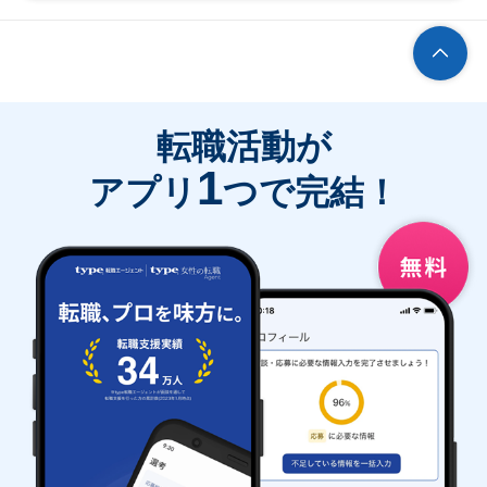
転職活動が
1
アプリ
つで完結！