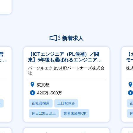
新着求人
営
【ICTエンジニア（PL候補）／関
【
社員
東】5年後も選ばれるエンジニアへ
モ
／チーム運営・体制構築
万
パーソルエクセルHRパートナーズ株式会
株式
社
東京都
420万~560万
め
正社員採用
土日祝休み
休日120日以上
業界未経験OK
休
月残業20時間以内