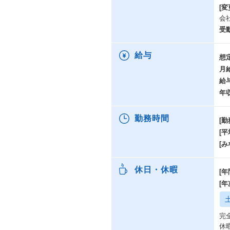
[変
会
受
給与
想
月
給
年
勤務時間
[勤
[
[み
休日・休暇
[年
[
完
休