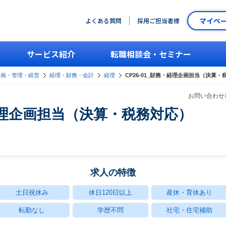
マイペ
よくある質問
採用ご担当者様
サービス紹介
転職相談会・セミナー
企画・管理・経営
経理・財務・会計
経理
CP26-01_財務・経理企画担当（決算・
お問い合わせ番
・経理企画担当（決算・税務対応）
求人の特徴
土日祝休み
休日120日以上
産休・育休あり
転勤なし
学歴不問
社宅・住宅補助