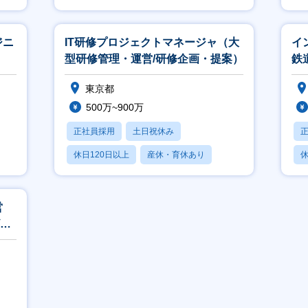
賞与あり
ジニ
IT研修プロジェクトマネージャ（大
イ
型研修管理・運営/研修企画・提案）
鉄
／
東京都
件
500万~900万
正社員採用
土日祝休み
休日120日以上
産休・育休あり
休
賞与あり
営
ビス