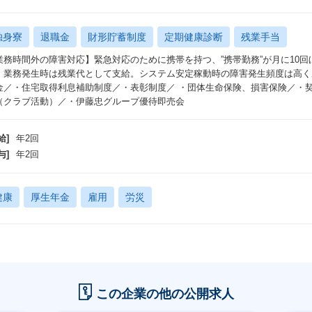
独身寮
退職金
財形貯蓄制度
定期健康診断
残業手当
業務時間外の障害対応】緊急対応のために携帯を持つ、”携帯勤務”が月に10
、業務発生時は残業代として支給。システム安定稼動時の障害発生頻度は高く
金／・住宅取得利息補助制度／・表彰制度／ ・団体生命保険、損害保険／・
（クラブ活動）／・伊藤忠グループ優待即売会
給]
年2回
与]
年2回
健康
厚生年金
雇用
労災
この企業の他の公開求人