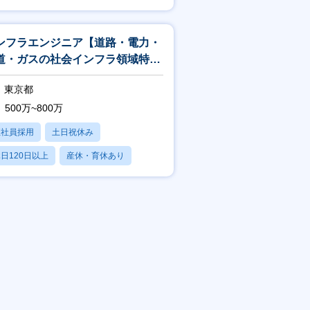
賞与あり
ンフラエンジニア【道路・電力・
道・ガスの社会インフラ領域特化
900種類の研修／設計・構築案
東京都
】
500万~800万
正社員採用
土日祝休み
日120日以上
産休・育休あり
賞与あり