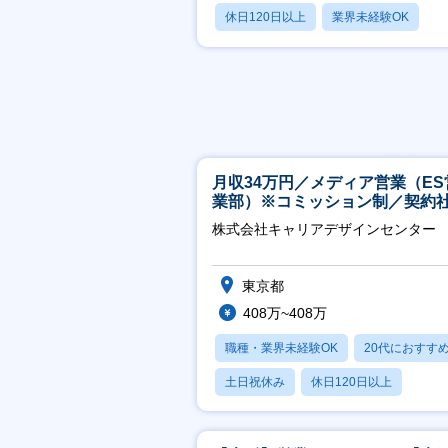
休日120日以上
業界未経験OK
産休・育休あり
月収34万円／メディア営業（ES
業部）※コミッション制／契約
※4年目以降無期化
株式会社キャリアデザインセンター
東京都
408万~408万
職種・業界未経験OK
20代におすす
土日祝休み
休日120日以上
産休・育休あり