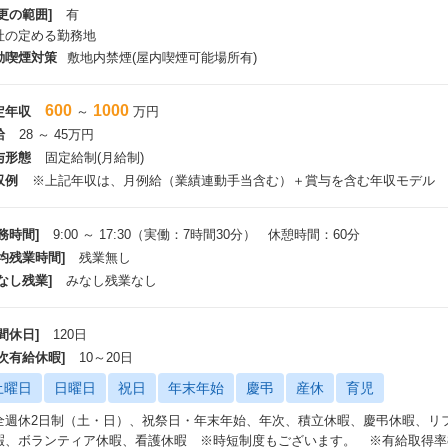
更の範囲]
有
社の定める勤務地
動喫煙対策
敷地内禁煙(屋内喫煙可能場所有)
600
1000
定年収
～
万円
給
28 ～ 45万円
与形態
固定給制(月給制)
収例
※上記年収は、月例給（業績連動手当含む）＋賞与を含む年収モデル
務時間]
9:00 ～ 17:30（実働：7時間30分） 休憩時間：60分
平均残業時間]
残業無し
なし残業]
みなし残業なし
間休日]
120日
年次有給休暇]
10～20日
土曜日
日曜日
祝日
年末年始
慶弔
産休
育児
全週休2日制（土・日）、祝祭日・年末年始、年次、積立休暇、慶弔休暇、リ
暇、ボランティア休暇、看護休暇 ※時短制度もございます。 ※有給取得率