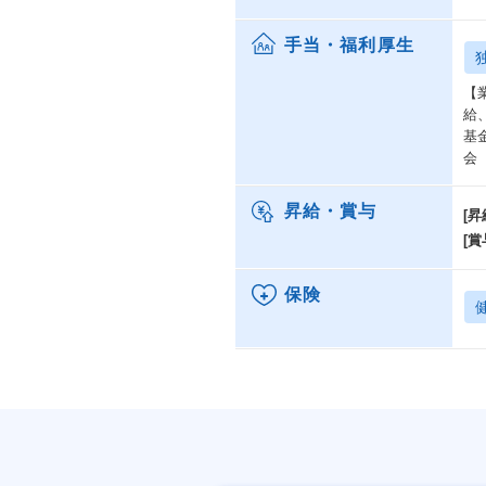
手当・福利厚生
【
給
基
会
昇給・賞与
[昇
[賞
保険