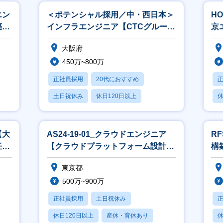
エン
＜ポテンシャル採用／中・西日本＞
H
築）
インフラエンジニア【CTCグループ
京
／クラウド・オンプレ】
品
大阪府
450万~800万
正社員採用
20代におすすめ
土日祝休み
休日120日以上
休
産休・育休あり
月
【大
AS24-19-01_クラウドエンジニア
R
任チ
【クラウドプラットフォーム設計・
構
構築・運用/クラウドサービス
ア
東京都
500万~900万
正社員採用
土日祝休み
休日120日以上
産休・育休あり
休