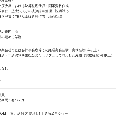
業務事例〉
年度決算における決算整理仕訳・開示資料作成
親会社・監査法人との決算論点整理、説明対応
税務申告に向けた基礎資料作成、論点整理
更の範囲：有
社の定める業務
事業会社または会計事務所等での経理実務経験（実務経験5年以上）
月次・年次決算を主担当またはサブとして対応した経験（実務経験5年以上）
になし
問
社員
用期間：有/3ヶ月
務地1
東京都 港区 新橋6-1-1 芝御成門タワー