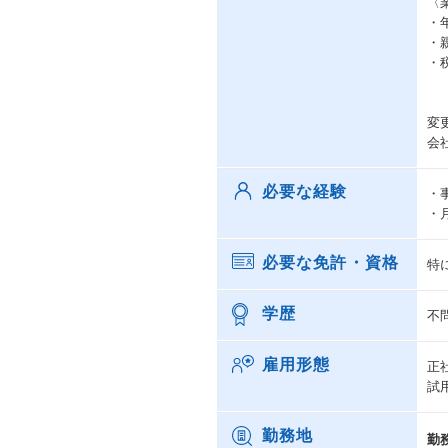
〈
・
・
・
変
会
必要な経験
・
・
必要な免許・資格
特
学歴
不
雇用形態
正
試
勤務地
勤