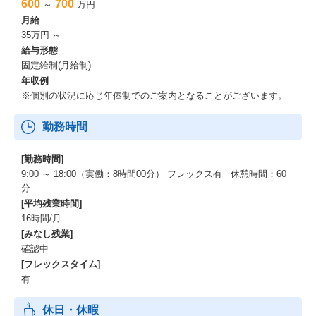
600
700
～
万円
月給
35万円 ～
給与形態
固定給制(月給制)
年収例
※個別の状況に応じ年俸制でのご案内となることがございます。
勤務時間
[勤務時間]
9:00 ～ 18:00（実働：8時間00分） フレックス有 休憩時間：60
分
[平均残業時間]
16時間/月
[みなし残業]
確認中
[フレックスタイム]
有
休日・休暇