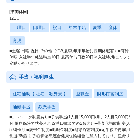
[年間休日]
121日
土曜日
日曜日
祝日
年末年始
夏季
産休
育児
■土曜 日曜 祝日 その他（GW,夏季,年末年始に長期休暇有）■有給
休暇 入社半年経過時点10日 最高付与日数20日※入社時期によって
変動があります。
手当・福利厚生
住宅補助【 社宅・独身寮 】
退職金
財形貯蓄制度
通勤手当
残業手当
■テレワーク制度あり■子供手当(1人目15,000円/月、2人目5,000円/
月 健康保険で扶養される満18歳までの2名迄）■昼食代補助制度(3,
500円/月)■慶弔金制度■退職金制度■財形貯蓄制度■定年後の再雇用
制度(65歳まで)◎伊藤忠連合健康保険組合に加入しており、星野リ