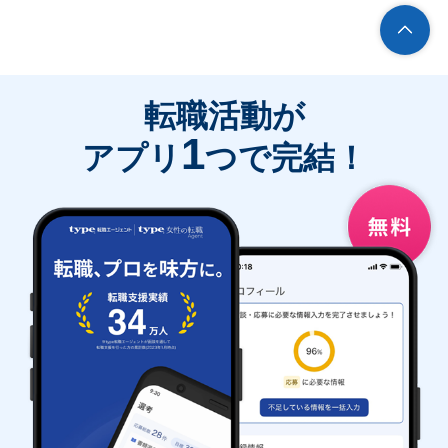
転職活動が
1
アプリ
つで完結！