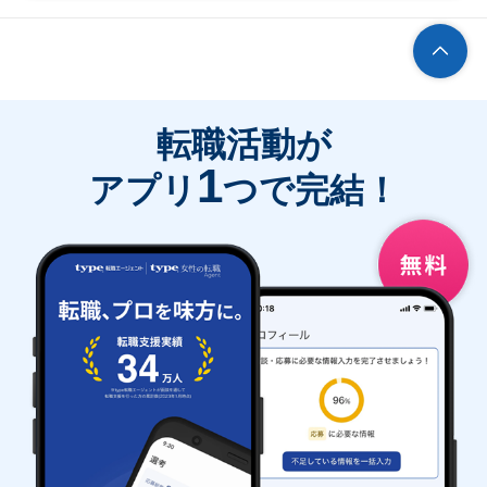
転職活動が
1
アプリ
つで完結！