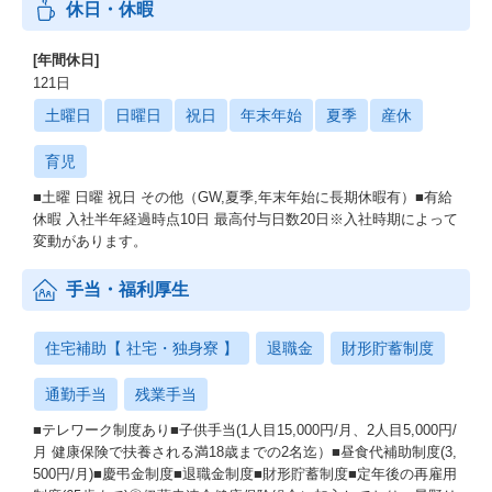
休日・休暇
[年間休日]
121日
土曜日
日曜日
祝日
年末年始
夏季
産休
育児
■土曜 日曜 祝日 その他（GW,夏季,年末年始に長期休暇有）■有給
休暇 入社半年経過時点10日 最高付与日数20日※入社時期によって
変動があります。
手当・福利厚生
住宅補助【 社宅・独身寮 】
退職金
財形貯蓄制度
通勤手当
残業手当
■テレワーク制度あり■子供手当(1人目15,000円/月、2人目5,000円/
月 健康保険で扶養される満18歳までの2名迄）■昼食代補助制度(3,
500円/月)■慶弔金制度■退職金制度■財形貯蓄制度■定年後の再雇用