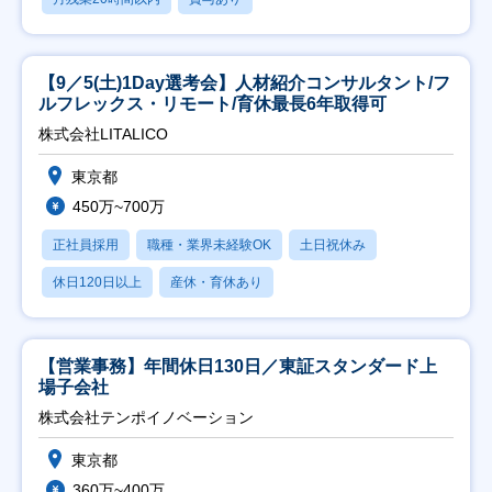
【9／5(土)1Day選考会】人材紹介コンサルタント/フ
ルフレックス・リモート/育休最長6年取得可
株式会社LITALICO
東京都
450万~700万
正社員採用
職種・業界未経験OK
土日祝休み
休日120日以上
産休・育休あり
【営業事務】年間休日130日／東証スタンダード上
場子会社
株式会社テンポイノベーション
東京都
360万~400万