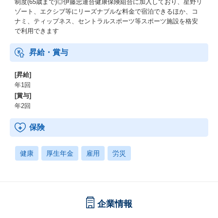
制度(65歳まで)◎伊藤忠連合健康保険組合に加入しており、星野リ
ゾート、エクシブ等にリーズナブルな料金で宿泊できるほか、コ
ナミ、ティップネス、セントラルスポーツ等スポーツ施設を格安
で利用できます
昇給・賞与
[昇給]
年1回
[賞与]
年2回
保険
健康
厚生年金
雇用
労災
企業情報