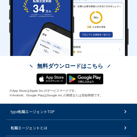
無料ダウンロードはこちら
※App StoreはApple Inc.のサービスマークです。
※Android、Google PlayはGoogle Inc.の商標または登録商標です。
type転職エージェントTOP
転職エージェントとは