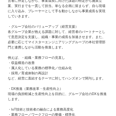
営者に伴走しながら、事業成長に向けた課題の特定から施策立
案、実行までを一貫して担当。単なる企画に留まらず、自ら現場
に入り込み、プレーヤーとして手を動かしながら事業成長を実現
していきます。
・グループ会社のバリューアップ（経営支援）
各グループ企業が抱える課題に対して、経営者のパートナーとし
て意思決定を支援し、組織・事業の成長を加速させます。また、
必要に応じてマイスターエンジニアリンググループの本社管理部
門と連携しながら活動を推進します。
例えば、・組織・業務フローの見直し
・収益構造の改善
・属人化している業務の標準化／仕組み化
・採用／育成体制の再設計
など、経営に直結するテーマに対してハンズオンで関与します。
・DX推進（業務改革・生産性向上）
現場の負担軽減と生産性向上を目的に、グループ会社のDXを推進
します。
・IoT技術と技術者の融合による業務高度化
・業務フロー／ワークフローの整備・標準化