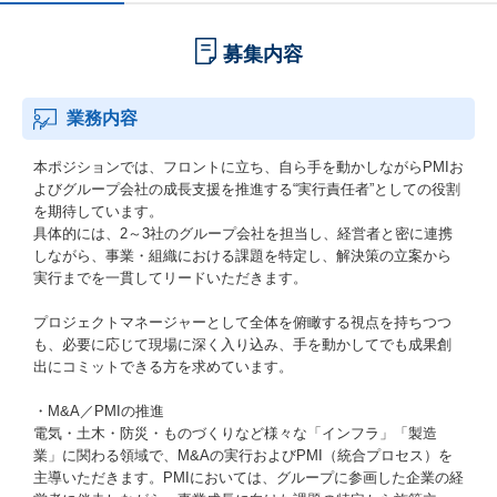
募集内容
業務内容
本ポジションでは、フロントに立ち、自ら手を動かしながらPMIお
よびグループ会社の成長支援を推進する“実行責任者”としての役割
を期待しています。
具体的には、2～3社のグループ会社を担当し、経営者と密に連携
しながら、事業・組織における課題を特定し、解決策の立案から
実行までを一貫してリードいただきます。
プロジェクトマネージャーとして全体を俯瞰する視点を持ちつつ
も、必要に応じて現場に深く入り込み、手を動かしてでも成果創
出にコミットできる方を求めています。
・M&A／PMIの推進
電気・土木・防災・ものづくりなど様々な「インフラ」「製造
業」に関わる領域で、M&Aの実行およびPMI（統合プロセス）を
主導いただきます。PMIにおいては、グループに参画した企業の経