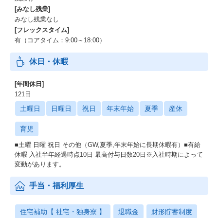
[みなし残業]
みなし残業なし
[フレックスタイム]
有（コアタイム：9:00～18:00）
休日・休暇
[年間休日]
121日
土曜日
日曜日
祝日
年末年始
夏季
産休
育児
■土曜 日曜 祝日 その他（GW,夏季,年末年始に長期休暇有）■有給
休暇 入社半年経過時点10日 最高付与日数20日※入社時期によって
変動があります。
手当・福利厚生
住宅補助【 社宅・独身寮 】
退職金
財形貯蓄制度