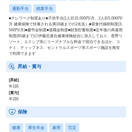
通勤手当
残業手当
■テレワーク制度あり■子供手当(1人目15,000円/月、2人目5,000円/
月 健康保険で扶養される満18歳までの2名迄）■昼食代補助制度(3,
500円/月)■慶弔金制度■退職金制度■財形貯蓄制度■定年後の再雇用
制度(65歳まで)◎伊藤忠連合健康保険組合に加入しており、星野リ
ゾート、エクシブ等にリーズナブルな料金で宿泊できるほか、コ
ナミ、ティップネス、セントラルスポーツ等スポーツ施設を格安
で利用できます
昇給・賞与
[昇給]
年1回
[賞与]
年2回
保険
健康
厚生年金
雇用
労災