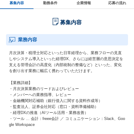
募集内容
勤務条件
企業情報
応募の流れ
募集内容
業務内容
月次決算・税理士対応といった日常経理から、業務フローの見直
しやシステム導入といった経理DX、さらには経営層の意思決定を
支える管理会計の高度化（内部統制の整備など）といった、変化
を創り出す業務に幅広く携わっていただけます。
【業務詳細】
・月次決算業務のリードおよびレビュー
・メンバーへの業務指導、レビュー
・金融機関対応補助（銀行借入に関する資料作成等）
・監査法人、証券会社対応（窓口・資料準備補助）
・経理DXの推進（AIツール活用・業務改善）
・ツール … 会計：freee会計 ／ コミュニケーション：Slack、Goo
gle Workspace