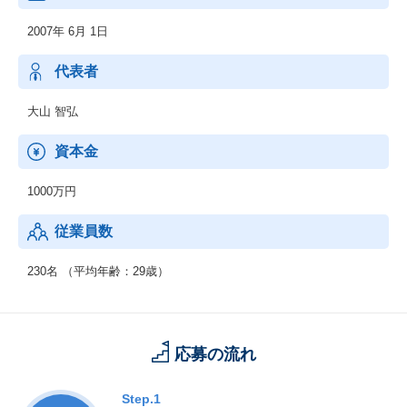
ザイン/システム開発）
2007年 6月 1日
■自社メディア運用事業
■プロモーション・コンテンツ企画制作事業
■その他（シェアオフィス・コワーキングスペース運営/地方創生
代表者
事業/ゲストハウス運営/英会話スクール運営/飲食店運営/）
大山 智弘
資本金
1000万円
従業員数
230名 （平均年齢：29歳）
応募の流れ
Step.1