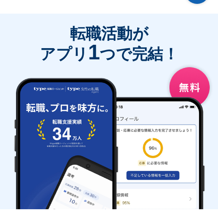
転職活動が
1
アプリ
つで完結！