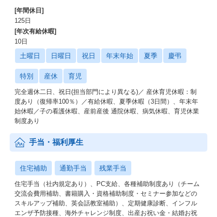
[年間休日]
125日
[年次有給休暇]
10日
土曜日
日曜日
祝日
年末年始
夏季
慶弔
特別
産休
育児
完全週休二日、祝日(担当部門により異なる)／ 産休育児休暇：制
度あり（復帰率100％）／有給休暇、夏季休暇（3日間）、年末年
始休暇／子の看護休暇、産前産後 通院休暇、病気休暇、育児休業
制度あり
手当・福利厚生
住宅補助
通勤手当
残業手当
住宅手当（社内規定あり）、PC支給、各種補助制度あり（チーム
交流会費用補助、書籍購入・資格補助制度・セミナー参加などの
スキルアップ補助、英会話教室補助）、定期健康診断、インフル
エンザ予防接種、海外チャレンジ制度、出産お祝い金・結婚お祝