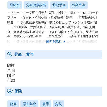
退職金
定期健康診断
通勤手当
残業手当
・リモートワーク可（目安2～3回、上限なし/週）・ドレスコード
フリー ・産育休・介護休暇（時短勤務）制度 ・定年後再雇用
制度 ・長期勤続休暇(勤続年数に応じたリフレッシュ休暇付与)
・KDDIグループ共済会（・給付金制度：結婚祝金、出産見舞
金、産休時の基本給補償等 ・保険金制度：死亡保険金、災害見舞
金、差額ベッド保険金等 ・団体保険） ・総合福祉団体定期保
険 ・健康診断の付加健診補助、インフルエンザ予防接種費用補
助
昇給・賞与
[昇給]
年1回
[賞与]
年2回
保険
健康
厚生年金
雇用
労災