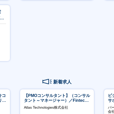
賞与あり
営
ビス
新着求人
介コ
【PMOコンサルタント】（コンサル
ビ
リモ
タント～マネージャー）／Fintech
サ
領域／設立5年弱で上場
力
Atlas Technologies株式会社
パ
推
会