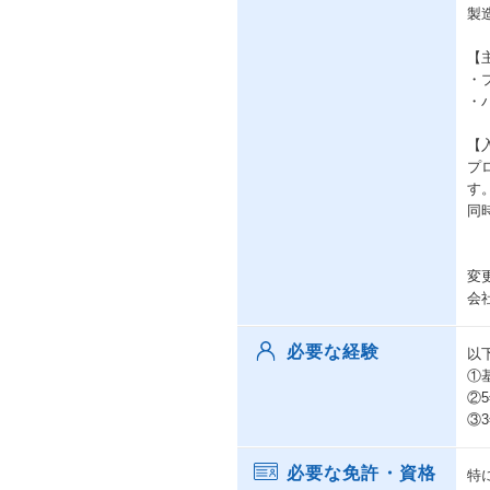
製
【
・プ
・パ
【
プ
す
同
変
会
必要な経験
以
①
②
③
必要な免許・資格
特