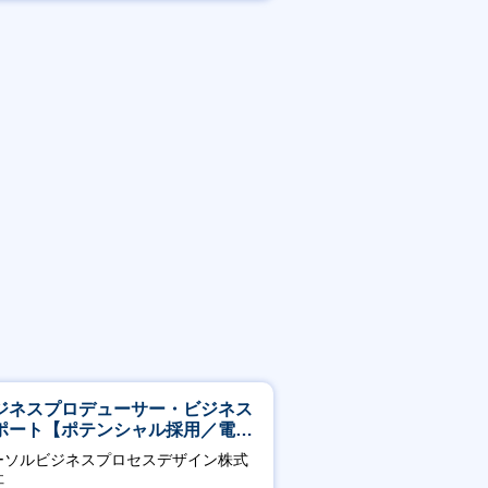
賞与あり
ジネスプロデューサー・ビジネス
ポート【ポテンシャル採用／電
・ガス等の民間向けプロジェクト
ーソルビジネスプロセスデザイン株式
進】
社