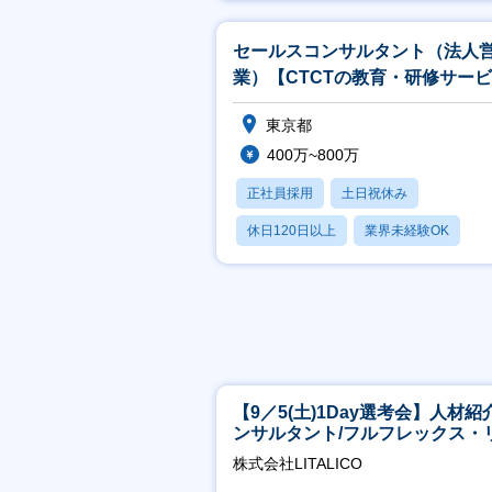
賞与あり
セールスコンサルタント（法人
業）【CTCTの教育・研修サー
提案／残業20h】
東京都
400万~800万
正社員採用
土日祝休み
休日120日以上
業界未経験OK
産休・育休あり
【9／5(土)1Day選考会】人材紹
ンサルタント/フルフレックス・
ート/育休最長6年取得可
株式会社LITALICO