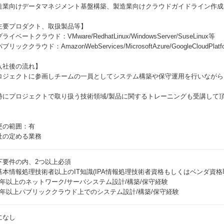
造業向けデータマネジメント基盤構築、製造業向けクラウドガイドライン作成、I
主要プロダクト、取扱製品等】
ライベートクラウド：VMware/RedhatLinux/WindowsServer/SuseLinux等
ブリッククラウド：AmazonWebServices/MicrosoftAzure/GoogleCloudPlatform
入社後の流れ】
ロジェクトに参画しチームの一員としてシステム構築や保守運用を行いながら
。
時にプロジェクトで取り扱う技術領域/製品に関するトレーニングも受講して
更の範囲：有
社の定める業務
下要件の内、2つ以上必須
基本情報処理技術者以上のIT知識(IPA情報処理技術者資格もしくはベンダ資格
5年以上のネットワーク/サーバシステム設計/構築/保守経験
3年以上パブリッククラウド上でのシステム設計/構築/保守経験
になし