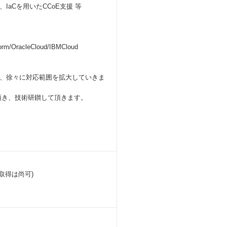
aCを用いたCCoE支援 等
/OracleCloud/IBMCloud
、徐々に対応範囲を拡大していきま
頂き、技術研鑚して頂きます。
取得は尚可)