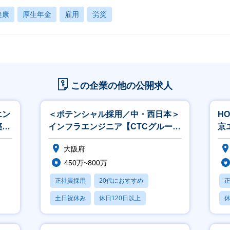
健康
厚生年金
雇用
労災
この企業の他の公開求人
エン
＜ポテンシャル採用／中・西日本＞
H
築）
インフラエンジニア【CTCグループ
京
／クラウド・オンプレ】
品
大阪府
450万~800万
正社員採用
20代におすすめ
土日祝休み
休日120日以上
休
産休・育休あり
月