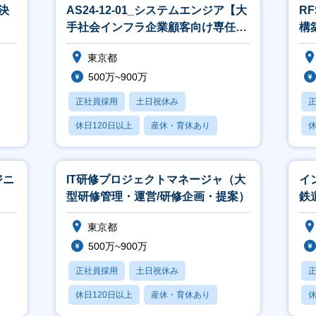
決
AS24-12-01_システムエンジア【大
R
手社会インフラ企業顧客向け専任チ
構
ーム】
ア
東京都
500万~900万
正社員採用
土日祝休み
休日120日以上
産休・育休あり
休
賞与あり
ジニ
IT研修プロジェクトマネージャ（大
イ
型研修管理・運営/研修企画・提案）
鉄
／
東京都
件
500万~900万
正社員採用
土日祝休み
休日120日以上
産休・育休あり
休