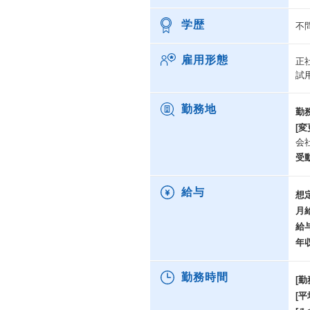
学歴
不
雇用形態
正
試
勤務地
勤
[変
会
受
給与
想
月
給
年
勤務時間
[勤
[