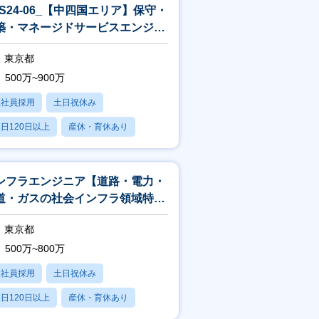
FS24-06_【中四国エリア】保守・
築・マネージドサービスエンジニ
東京都
500万~900万
正社員採用
土日祝休み
日120日以上
産休・育休あり
賞与あり
ンフラエンジニア【道路・電力・
道・ガスの社会インフラ領域特化
900種類の研修／設計・構築案
東京都
】
500万~800万
正社員採用
土日祝休み
日120日以上
産休・育休あり