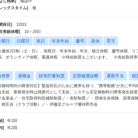
なし残業]
確認中
フレックスタイム]
無
間休日]
120日
年次有給休暇]
10～20日
土曜日
日曜日
祝日
年末年始
慶弔
産休
育児
全週休2日制（土・日）、祝祭日・年末年始、年次、積立休暇、慶弔休暇、リ
暇、ボランティア休暇、看護休暇 ※時短制度もございます。 ※有給取得率
独身寮
退職金
財形貯蓄制度
定期健康診断
通勤手当
残
業務時間外の障害対応】緊急対応のために携帯を持つ、”携帯勤務”が月に平均
当支給、業務発生時は残業代として支給。システム安定稼動時の障害発生頻度
年金基金／・住宅取得利息補助制度／・表彰制度／ ・団体生命保険、損害保
・相互会（クラブ活動）／・伊藤忠グループ優待即売会
給]
年1回
与]
年2回