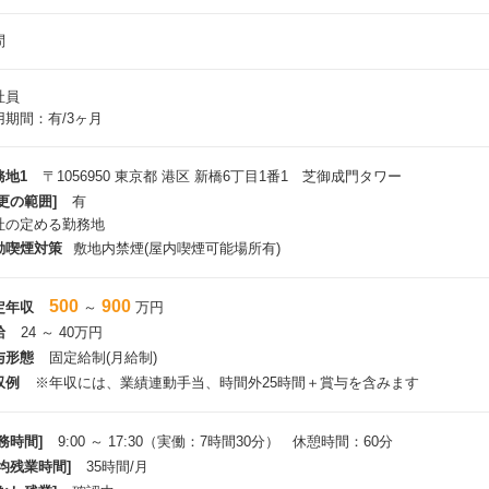
問
社員
用期間：有/3ヶ月
務地1
〒1056950 東京都 港区 新橋6丁目1番1 芝御成門タワー
更の範囲]
有
社の定める勤務地
動喫煙対策
敷地内禁煙(屋内喫煙可能場所有)
500
900
定年収
～
万円
給
24 ～ 40万円
与形態
固定給制(月給制)
収例
※年収には、業績連動手当、時間外25時間＋賞与を含みます
務時間]
9:00 ～ 17:30（実働：7時間30分） 休憩時間：60分
平均残業時間]
35時間/月