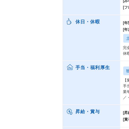
[み
[
休日・休暇
[年
[
完
休
手当・福利厚生
【
手
業
／
昇給・賞与
[昇
[賞