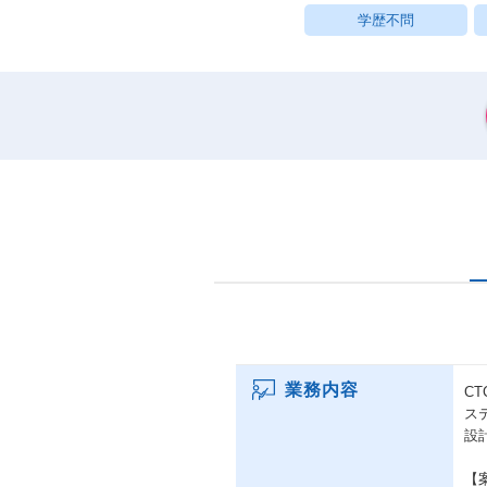
学歴不問
業務内容
C
ス
設
【