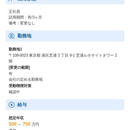
【シゴトAIの開発環境】
・開発言語/フレームワーク：Kotlin、Spring Boot、OpenAPI Spec
正社員
ification、React、Typescript、Storybook
試用期間：有/3ヶ月
・OS：Mac
備考：変更なし
・クラウドサービス：AWS(ECS、Cloudflare、Fargate、ELB、S
3、RDS)、Brightcove、Google Workspace、Dropbox
勤務地
・DB：PostgreSQL
・プロジェクト管理ツール：Backlog
勤務地1
・バージョン管理ツール：GitHub
〒108-0023 東京都 港区芝浦 3 丁目 9-1 芝浦ルネサイトタワー 2
・チャットツール：Slack
階
・IDE：IntelliJ、Cursor
[変更の範囲]
・開発手法：アジャイル
有
会社の定める勤務地
受動喫煙対策
確認中
給与
想定年収
500
750
～
万円