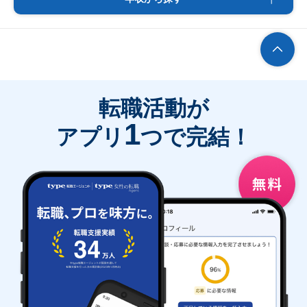
転職活動が
1
アプリ
つで完結！