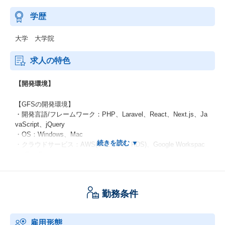
学歴
大学 大学院
求人の特色
【開発環境】
【GFSの開発環境】
・開発言語/フレームワーク：PHP、Laravel、React、Next.js、Ja
vaScript、jQuery
・OS：Windows、Mac
・クラウドサービス：AWS(EC2、S3、RDS)、Google Workspac
e、DropBox
・Webサーバ：Nginx
・DB：MySQL
・プロジェクト管理ツール：Backlog
勤務条件
・バージョン管理ツール：GitHub
・チャットツール：Slack
・開発手法：アジャイル
雇用形態