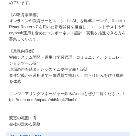
めています。
【AI教育事業部】
オンラインAI教育サービス「シゴトAI」を昨年ローンチ。React +
React Router v7 を用いた新規開発を担当し、ユニットテストやSt
orybook運用も含めたコンポーネント設計・実装を推進できる方を
募集しています。
【業務内容例】
Webシステム開発・運用（学習管理、コミュニティ、シミュレー
ションツール等）
現場の声を踏まえたシステム要件定義と設計
要件定義から運用まで一気通貫で携わり、自ら仕組みを作り成長
を体感
エンジニアリングマネージャー鈴木のnoteもぜひご覧ください。ht
tps://note.com/copia/n/nb64ab429acf7
変更の範囲：有
会社の定める業務