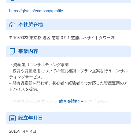
https://gfse.jp/company/profile
本社所在地
〒1080023 東京都 港区 芝浦 3-9-1 芝浦ルネサイトタワー2F
事業内容
・資産運用コンサルティング事業
– 投資や資産運用についての個別相談・プラン提案を行うコンサル
ティングサービス。
– 所有資産額を問わず、初心者〜経験者まで対応した資産運用のア
ドバイスを提供。
・金融スクール事業（オンライン教育サービス「GFS」）
– オンライン／オフライン両方の講義を含む金融教育スクール「グ
ローバルファイナンシャルスクール（GFS）」を運営。
設立年月日
– 資産運用、金融、経済、歴史など幅広いテーマの講義を体系的に
提供。
2016年 4月 4日