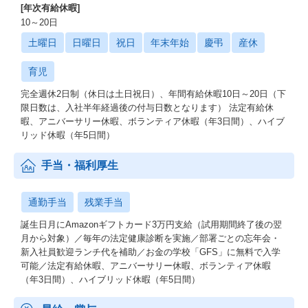
[年次有給休暇]
10～20日
土曜日
日曜日
祝日
年末年始
慶弔
産休
育児
完全週休2日制（休日は土日祝日）、年間有給休暇10日～20日（下
限日数は、入社半年経過後の付与日数となります） 法定有給休
暇、アニバーサリー休暇、ボランティア休暇（年3日間）、ハイブ
リッド休暇（年5日間）
手当・福利厚生
通勤手当
残業手当
誕生日月にAmazonギフトカード3万円支給（試用期間終了後の翌
月から対象）／毎年の法定健康診断を実施／部署ごとの忘年会・
新入社員歓迎ランチ代を補助／お金の学校「GFS」に無料で入学
可能／法定有給休暇、アニバーサリー休暇、ボランティア休暇
（年3日間）、ハイブリッド休暇（年5日間）