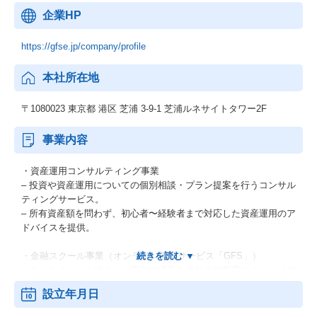
企業HP
https://gfse.jp/company/profile
本社所在地
〒1080023 東京都 港区 芝浦 3-9-1 芝浦ルネサイトタワー2F
事業内容
・資産運用コンサルティング事業
– 投資や資産運用についての個別相談・プラン提案を行うコンサル
ティングサービス。
– 所有資産額を問わず、初心者〜経験者まで対応した資産運用のア
ドバイスを提供。
・金融スクール事業（オンライン教育サービス「GFS」）
– オンライン／オフライン両方の講義を含む金融教育スクール「グ
ローバルファイナンシャルスクール（GFS）」を運営。
設立年月日
– 資産運用、金融、経済、歴史など幅広いテーマの講義を体系的に
提供。