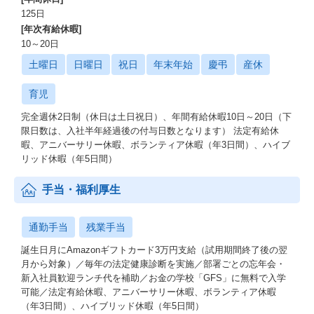
125日
[年次有給休暇]
10～20日
土曜日
日曜日
祝日
年末年始
慶弔
産休
育児
完全週休2日制（休日は土日祝日）、年間有給休暇10日～20日（下
限日数は、入社半年経過後の付与日数となります） 法定有給休
暇、アニバーサリー休暇、ボランティア休暇（年3日間）、ハイブ
リッド休暇（年5日間）
手当・福利厚生
通勤手当
残業手当
誕生日月にAmazonギフトカード3万円支給（試用期間終了後の翌
月から対象）／毎年の法定健康診断を実施／部署ごとの忘年会・
新入社員歓迎ランチ代を補助／お金の学校「GFS」に無料で入学
可能／法定有給休暇、アニバーサリー休暇、ボランティア休暇
（年3日間）、ハイブリッド休暇（年5日間）