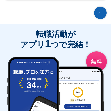
転職活動が
1
アプリ
つで完結！