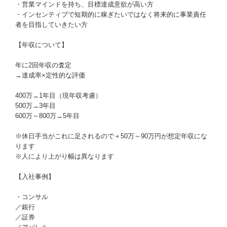
・営業マインドを持ち、目標達成意欲が高い方
・インセンティブで短期的に稼ぎたいではなく将来的に事業責任
者を目指していきたい方
【年収について】
年に2回年収の査定
→達成率×定性的な評価
400万→1年目（現年収考慮）
500万→3年目
600万～800万→5年目
※休日手当がこれに足されるので＋50万～90万円が想定年収にな
ります
※人により上がり幅は異なります
【入社事例】
・コンサル
／銀行
／証券