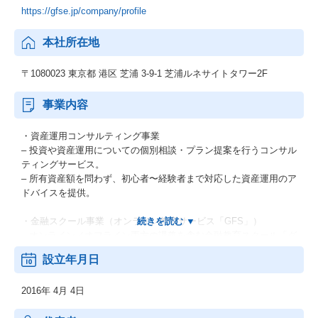
https://gfse.jp/company/profile
本社所在地
〒1080023 東京都 港区 芝浦 3-9-1 芝浦ルネサイトタワー2F
事業内容
・資産運用コンサルティング事業
– 投資や資産運用についての個別相談・プラン提案を行うコンサル
ティングサービス。
– 所有資産額を問わず、初心者〜経験者まで対応した資産運用のア
ドバイスを提供。
・金融スクール事業（オンライン教育サービス「GFS」）
– オンライン／オフライン両方の講義を含む金融教育スクール「グ
ローバルファイナンシャルスクール（GFS）」を運営。
設立年月日
– 資産運用、金融、経済、歴史など幅広いテーマの講義を体系的に
提供。
2016年 4月 4日