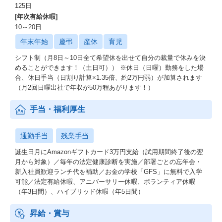
125日
[年次有給休暇]
10～20日
年末年始
慶弔
産休
育児
シフト制（月8日～10日全て希望休を出せて自分の裁量で休みを決
めることができます！（土日可）） ※休日（日曜）勤務をした場
合、休日手当（日割り計算×1.35倍、約2万円弱）が加算されます
（月2回日曜出社で年収が50万程あがります！）
手当・福利厚生
通勤手当
残業手当
誕生日月にAmazonギフトカード3万円支給（試用期間終了後の翌
月から対象）／毎年の法定健康診断を実施／部署ごとの忘年会・
新入社員歓迎ランチ代を補助／お金の学校「GFS」に無料で入学
可能／法定有給休暇、アニバーサリー休暇、ボランティア休暇
（年3日間）、ハイブリッド休暇（年5日間）
昇給・賞与