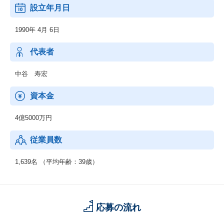
設立年月日
CTCテクノロジー（CTCT）は、伊藤忠テクノソリューションズ(C
TC)グループのユーザサポートサービス事業を担う中核企業です。
1990年 4月 6日
トータルサービスインテグレータとして同社が展開するのはハー
ドウェア、ソフトウェア、ネットワーク、インターネット、セキ
ュリティのすべての領域のサポートおよび技術教育のサポートで
代表者
す。
中谷 寿宏
資本金
4億5000万円
従業員数
1,639名 （平均年齢：39歳）
応募の流れ