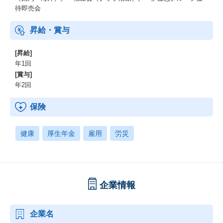
待即売会
昇給・賞与
[昇給]
年1回
[賞与]
年2回
保険
健康
厚生年金
雇用
労災
企業情報
企業名