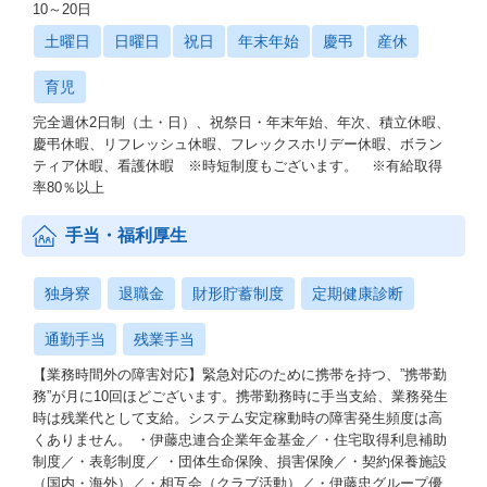
10～20日
土曜日
日曜日
祝日
年末年始
慶弔
産休
育児
完全週休2日制（土・日）、祝祭日・年末年始、年次、積立休暇、
慶弔休暇、リフレッシュ休暇、フレックスホリデー休暇、ボラン
ティア休暇、看護休暇 ※時短制度もございます。 ※有給取得
率80％以上
手当・福利厚生
独身寮
退職金
財形貯蓄制度
定期健康診断
通勤手当
残業手当
【業務時間外の障害対応】緊急対応のために携帯を持つ、”携帯勤
務”が月に10回ほどございます。携帯勤務時に手当支給、業務発生
時は残業代として支給。システム安定稼動時の障害発生頻度は高
くありません。 ・伊藤忠連合企業年金基金／・住宅取得利息補助
制度／・表彰制度／ ・団体生命保険、損害保険／・契約保養施設
（国内・海外）／・相互会（クラブ活動）／・伊藤忠グループ優