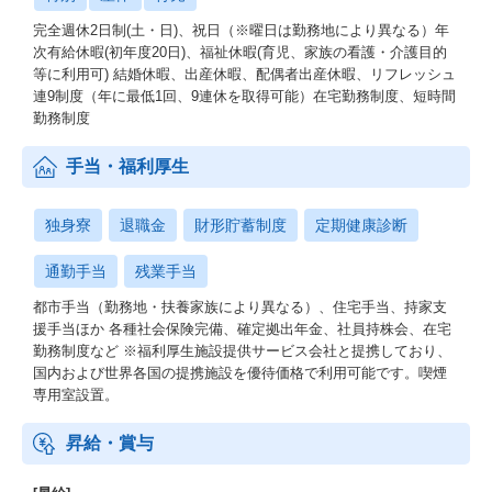
完全週休2日制(土・日)、祝日（※曜日は勤務地により異なる）年
次有給休暇(初年度20日)、福祉休暇(育児、家族の看護・介護目的
等に利用可) 結婚休暇、出産休暇、配偶者出産休暇、リフレッシュ
連9制度（年に最低1回、9連休を取得可能）在宅勤務制度、短時間
勤務制度
手当・福利厚生
独身寮
退職金
財形貯蓄制度
定期健康診断
通勤手当
残業手当
都市手当（勤務地・扶養家族により異なる）、住宅手当、持家支
援手当ほか 各種社会保険完備、確定拠出年金、社員持株会、在宅
勤務制度など ※福利厚生施設提供サービス会社と提携しており、
国内および世界各国の提携施設を優待価格で利用可能です。喫煙
専用室設置。
昇給・賞与