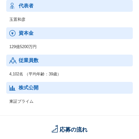
【総務省】
代表者
一般第二種電気通信事業者
玉置和彦
【国土交通省】
特定建設業電気工事業・電気通信工事業
資本金
129億5200万円
従業員数
4,102名 （平均年齢：39歳）
株式公開
東証プライム
応募の流れ