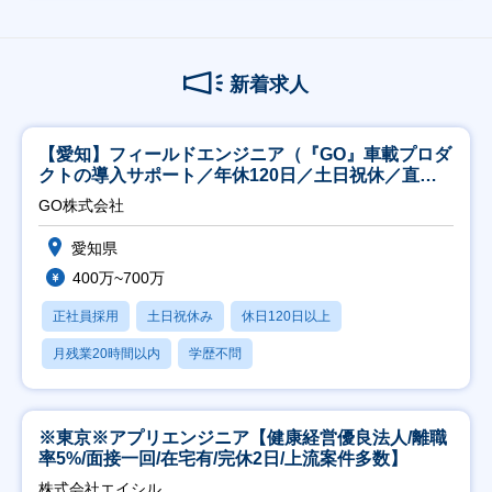
新着求人
【愛知】フィールドエンジニア（『GO』車載プロダ
クトの導入サポート／年休120日／土日祝休／直行
直帰
GO株式会社
愛知県
400万~700万
正社員採用
土日祝休み
休日120日以上
月残業20時間以内
学歴不問
※東京※アプリエンジニア【健康経営優良法人/離職
率5%/面接一回/在宅有/完休2日/上流案件多数】
株式会社エイシル