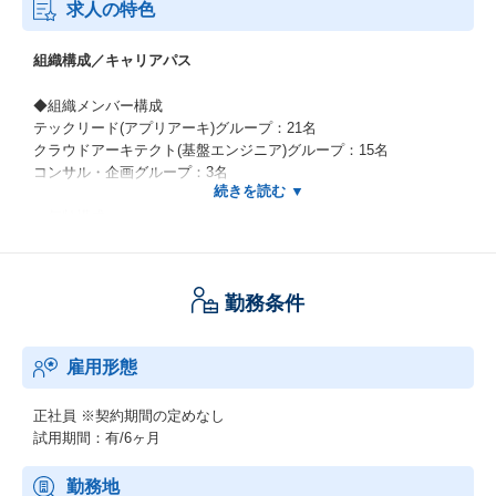
求人の特色
組織構成／キャリアパス
◆組織メンバー構成
テックリード(アプリアーキ)グループ：21名
クラウドアーキテクト(基盤エンジニア)グループ：15名
コンサル・企画グループ：3名
＜年齢構成＞
20代：15人
30代：11人
40代：8人
勤務条件
50代：7人
＜雰囲気＞
雇用形態
数名ごとのチームで様々なプロジェクトを支援しており、全員が
一緒に仕事をすることはないですが、研究活動や勉強会、共有会
などで集まる機会が多く、事業本部の中で「横の関係性、連帯
正社員
※契約期間の定めなし
感」が高い組織です。
試用期間：有/6ヶ月
上級アーキが若手を指導するという機会も多く、若手は師匠から
学び、ベテランは若手を育てる雰囲気があります。
勤務地