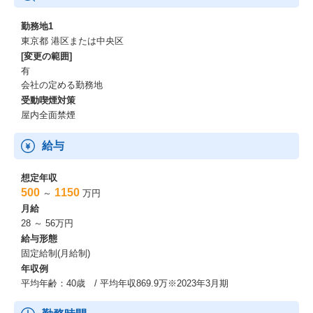
◆将来のキャリアパス
勤務地1
・将来的に、基盤インフラ領域におけるアーキテクトチームのリ
東京都 港区または中央区
ーダーとして、チームをリードし、広い知識からシステムに対し
[変更の範囲]
最適な技術スタックを組み合わせ提供していく「基盤・インフラ
有
寄りのITアーキテクト」を目指している方のキャリア実現に適し
会社の定める勤務地
ます。
受動喫煙対策
・クラウドアーキテクト／エンジニアとしてのスキルを磨き、多
屋内全面禁煙
様なクラウド環境に対応したシステムの設計・構築において、先
進的な技術や幅広い知識を得られ、実践力を身につけることがで
きます。
給与
・大規模・高負荷なシステムを支えるパブリッククラウド環境の
インフラ構築経験を通じ、高度な技術スキルを得られます。
想定年収
500
1150
～
万円
月給
28 ～ 56万円
給与形態
固定給制(月給制)
年収例
平均年齢：40歳 / 平均年収869.9万※2023年3月期