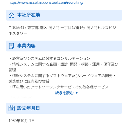
https://www.nssol.nipponsteel.com/recruiting/
本社所在地
〒1056417 東京都 港区 虎ノ門 一丁目17番1号 虎ノ門ヒルズビジ
ネスタワー
事業内容
・経営及びシステムに関するコンサルテーション
・情報システムに関する企画・設計･開発・構築・運用・保守及び
管理
・情報システムに関するソフトウェア及びハードウェアの開発・
製造並びに販売及び賃貸
・ITを用いたアウトソーシングサービスその他各種サービス
【経済産業省】
システムインテグレータ登録企業
設立年月日
【経済産業省】
1980年10月 1日
特定システムオペレーション認定企業