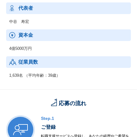
ドウェア、ソフトウェア、ネットワーク、インターネット、セキ
ュリティのすべての領域のサポートおよび技術教育のサポートで
代表者
す。
中谷 寿宏
資本金
4億5000万円
従業員数
1,639名 （平均年齢：39歳）
応募の流れ
Step.1
ご登録
転職支援サービスへ登録し、あなたの経歴やご希望を