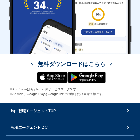
無料ダウンロードはこちら
※App StoreはApple Inc.のサービスマークです。
※Android、Google PlayはGoogle Inc.の商標または登録商標です。
type転職エージェントTOP
転職エージェントとは