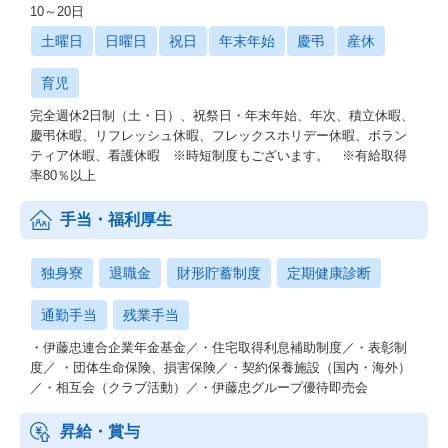
10～20日
土曜日
日曜日
祝日
年末年始
慶弔
産休
育児
完全週休2日制（土・日）、祝祭日・年末年始、年次、積立休暇、
慶弔休暇、リフレッシュ休暇、フレックスホリデー休暇、ボラン
ティア休暇、看護休暇 ※時短制度もございます。 ※有給取得
率80％以上
手当・福利厚生
独身寮
退職金
財形貯蓄制度
定期健康診断
通勤手当
残業手当
・伊藤忠連合企業年金基金／・住宅取得利息補助制度／・表彰制
度／ ・団体生命保険、損害保険／・契約保養施設（国内・海外）
／・相互会（クラブ活動）／・伊藤忠グループ優待即売会
昇給・賞与