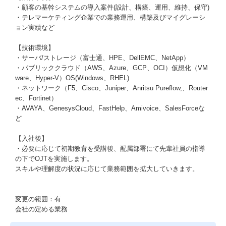
・顧客の基幹システムの導入案件(設計、構築、運用、維持、保守)
・テレマーケティング企業での業務運用、構築及びマイグレーシ
ョン実績など
【技術環境】
・サーバ/ストレージ（富士通、HPE、DellEMC、NetApp）
・パブリッククラウド（AWS、Azure、GCP、OCI）仮想化（VM
ware、Hyper-V）OS(Windows、RHEL)
・ネットワーク（F5、Cisco、Juniper、Anritsu Pureflow,、Router
ec、Fortinet）
・AVAYA、GenesysCloud、FastHelp、Amivoice、SalesForceな
ど
【入社後】
・必要に応じて初期教育を受講後、配属部署にて先輩社員の指導
の下でOJTを実施します。
スキルや理解度の状況に応じて業務範囲を拡大していきます。
変更の範囲：有
会社の定める業務