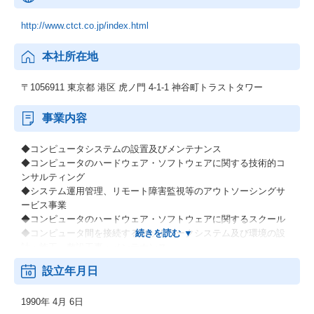
http://www.ctct.co.jp/index.html
本社所在地
〒1056911 東京都 港区 虎ノ門 4-1-1 神谷町トラストタワー
事業内容
◆コンピュータシステムの設置及びメンテナンス
◆コンピュータのハードウェア・ソフトウェアに関する技術的コ
ンサルティング
◆システム運用管理、リモート障害監視等のアウトソーシングサ
ービス事業
◆コンピュータのハードウェア・ソフトウェアに関するスクール
◆コンピュータ間を接続するネットワークシステム及び環境の設
計・施工・敷設工事・メンテナンス
設立年月日
CTCテクノロジー（CTCT）は、伊藤忠テクノソリューションズ(C
TC)グループのユーザサポートサービス事業を担う中核企業です。
1990年 4月 6日
トータルサービスインテグレータとして同社が展開するのはハー