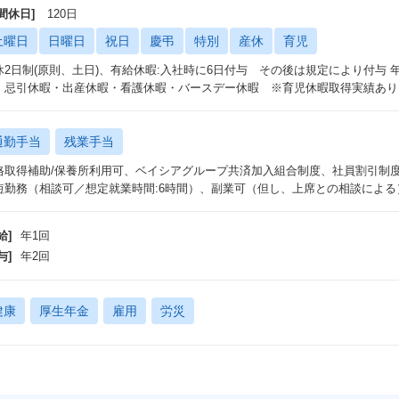
間休日]
120日
土曜日
日曜日
祝日
慶弔
特別
産休
育児
休2日制(原則、土日)、有給休暇:入社時に6日付与 その後は規定により付与
・忌引休暇・出産休暇・看護休暇・バースデー休暇 ※育児休暇取得実績あり（
通勤手当
残業手当
格取得補助/保養所利用可、ベイシアグループ共済加入組合制度、社員割引制度
短勤務（相談可／想定就業時間:6時間）、副業可（但し、上席との相談による
給]
年1回
与]
年2回
健康
厚生年金
雇用
労災