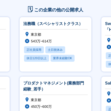
この企業の他の公開求人
法務職（スペシャリストクラス）
S
「H
東京都
543万~614万
正社員採用
土日祝休み
休日120日以上
業界未経験OK
休
産休・育休あり
月
プロダクトマネジメント(業務部門
Sa
経験_若手）
東京都
450万~600万