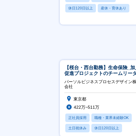
休日120日以上
産休・育休あり
月残業20時間以内
【桜台・西台勤務】生命保険_加
促進プロジェクトのチームリー
パーソルビジネスプロセスデザイン
会社
東京都
422万~511万
正社員採用
職種・業界未経験OK
土日祝休み
休日120日以上