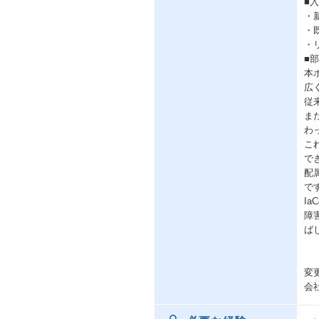
■
・
・
・
■
本
広
従
ま
わ
こ
で
配
で
I
障
ば
変
会