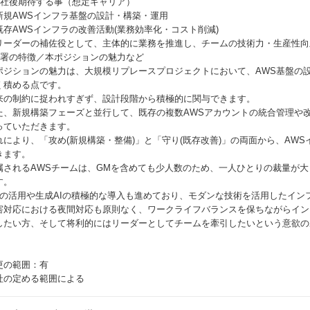
入社後期待する事（想定キャリア）
新規AWSインフラ基盤の設計・構築・運用
既存AWSインフラの改善活動(業務効率化・コスト削減)
リーダーの補佐役として、主体的に業務を推進し、チームの技術力・生産性向
部署の特徴／本ポジションの魅力など
ポジションの魅力は、大規模リプレースプロジェクトにおいて、AWS基盤の
く積める点です。
来の制約に捉われすぎず、設計段階から積極的に関与できます。
た、新規構築フェーズと並行して、既存の複数AWSアカウントの統合管理や改
っていただきます。
れにより、「攻め(新規構築・整備)」と「守り(既存改善)」の両面から、AW
きます。
属されるAWSチームは、GMを含めても少人数のため、一人ひとりの裁量が
す。
aCの活用や生成AIの積極的な導入も進めており、モダンな技術を活用したイ
害対応における夜間対応も原則なく、ワークライフバランスを保ちながらイン
したい方、そして将利的にはリーダーとしてチームを牽引したいという意欲の
更の範囲：有
社の定める範囲による