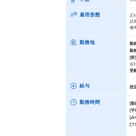
雇用形態
正
試
備
勤務地
勤
勤
[変
会
受
給与
想
勤務時間
[勤
[
[み
[