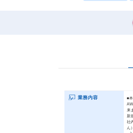
業務内容
■
A
来
新
社
ん