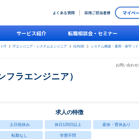
マイペ
よくある質問
採用ご担当者様
サービス紹介
転職相談会・セミナー
トIT
ITエンジニア・システムエンジニア
社内SE
システム構築・運用・保守（イ
お問い合わせ番
インフラエンジニア）
求人の特徴
土日祝休み
休日120日以上
産休・育休あり
転勤なし
学歴不問