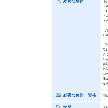
必要な経験
下
・
・
・
・
【
G
【
OS:
クラ
Org
言語:
IaC
コー
生成A
その他
必要な免許・資格
特
学歴
不