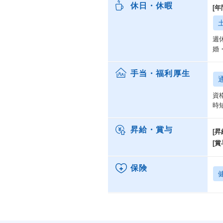
休日・休暇
[年
週
婚
手当・福利厚生
資
時
昇給・賞与
[昇
[賞
保険