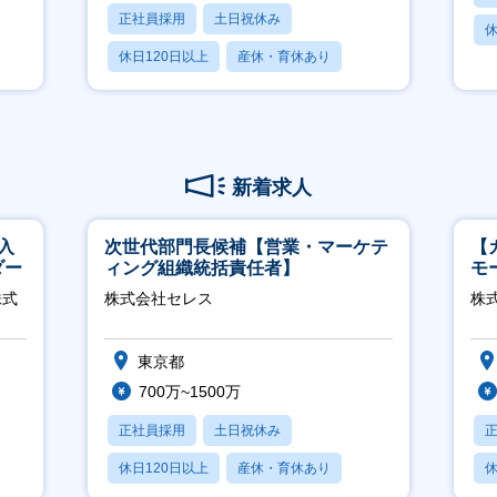
正社員採用
土日祝休み
休
休日120日以上
産休・育休あり
月残業20時間以内
新着求人
入
次世代部門長候補【営業・マーケテ
【
ダー
ィング組織統括責任者】
モ
万
株式
株式会社セレス
株式
東京都
700万~1500万
正社員採用
土日祝休み
休日120日以上
産休・育休あり
休