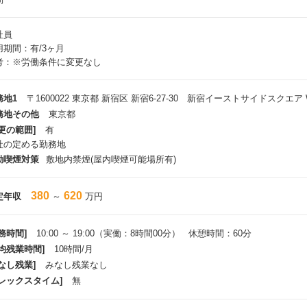
社員
用期間：有/3ヶ月
考：※労働条件に変更なし
務地1
〒1600022 東京都 新宿区 新宿6-27-30 新宿イーストサイドスクエア W
務地その他
東京都
更の範囲]
有
社の定める勤務地
動喫煙対策
敷地内禁煙(屋内喫煙可能場所有)
380
620
定年収
～
万円
務時間]
10:00 ～ 19:00（実働：8時間00分） 休憩時間：60分
平均残業時間]
10時間/月
なし残業]
みなし残業なし
フレックスタイム]
無