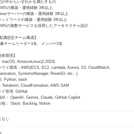
記の中からいずれかを満たすもの
AWSの構築・運用経験 3年以上
Linuxサーバーの構築・運用経験 3年以上
ネットワークの構築・運用経験 3年以上
AWSの複数サービスを採用したアーキテクチャ設計
"配属想定チーム構成】
M兼チームリーダー1名、メンバー2名
技術環境】
 macOS, AmazonLinux(2,2023)
ウド環境：AWS(ECS, EC2, Lambda, Aurora, S3, CloudWatch,
anization, SystemsManager, Route53, etc...)
 Python, bash
: Terraform, CloudFormation, AWS SAM
ド管理: GitHub
I： OpenAI, Gemini, Claude, GitHub Copilot
： Slack, Backlog, Notion
になし
問