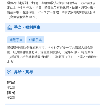
週休2日制(原則、土日)、有給休暇:入社時に6日付与 その後は規
定により付与 年次・半日・時間単位有給休暇・結婚・忌引休暇・
出産休暇・看護休暇・バースデー休暇 ※育児休暇取得実績あり
（育休後復帰率100%）
手当・福利厚生
通勤手当
残業手当
資格取得補助/保養所利用可、ベイシアグループ共済加入組合制
度、社員割引制度あり、退職金制度あり（定年60歳） 時短勤務
（相談可／想定就業時間:6時間）、副業可（但し、上席との相談に
よる）
昇給・賞与
[昇給]
年1回
[賞与]
年2回