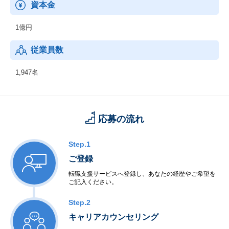
資本金
(3)プラグスマーケット
1億円
「地域を元気に」をキーワードに、地域密着で特徴ある店づくり
を進めるパートナー企業と共に地域の魅力を発見、発信、可能性
従業員数
を育むマーケットをつくるハンズの新業態です。
(4)その他
1,947名
店頭と同じく様々なカテゴリーで約7万点を取り扱う、ハンズの公
式通販サイト「ハンズネット」。各店在庫数・売れ筋情報もリア
ルタイムで表示し、最寄の店舗にて商品を取り置き・取り寄せし
て受け取れる「店舗受け取りサービス」もご提供しています。
応募の流れ
Step.1
ご登録
転職支援サービスへ登録し、あなたの経歴やご希望を
ご記入ください。
Step.2
キャリアカウンセリング