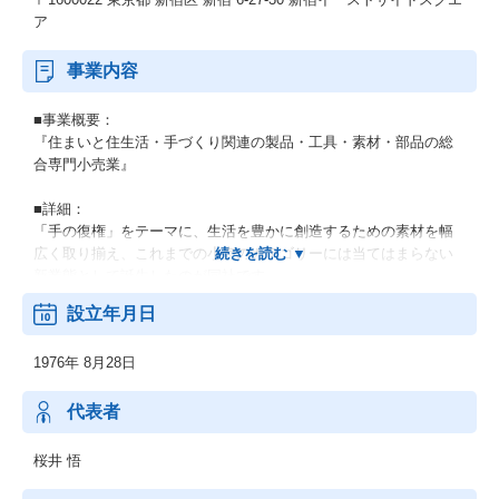
ア
事業内容
■事業概要：
『住まいと住生活・手づくり関連の製品・工具・素材・部品の総
合専門小売業』
■詳細：
「手の復権」をテーマに、生活を豊かに創造するための素材を幅
広く取り揃え、これまでの小売のカテゴリーには当てはまらない
新業態として誕生したのが同社です。
設立年月日
(1)ハンズ
お客様の暮らしに根ざしたベーシックな商品をはじめ、多様なご
1976年 8月28日
要望にお応えするための商品を幅広く取り揃えています。
(2)ハンズ ビー
代表者
ハンズが提案するライフスタイルショップ。ビューティーやステ
ーショナリー、ギフト雑貨、シーズン雑貨を中心に「思わず笑顔
桜井 悟
になる」「友人や家族に贈りたくなる」様々な日常の生活に彩り
を加える、魅力ある商品をセレクトしています。