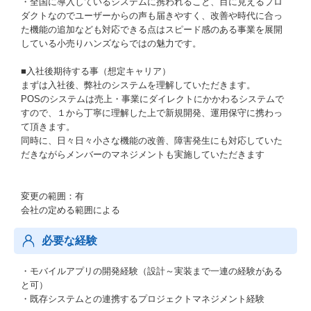
・全国に導入しているシステムに携われること、目に見えるプロ
ダクトなのでユーザーからの声も届きやすく、改善や時代に合っ
た機能の追加なども対応できる点はスピード感のある事業を展開
している小売りハンズならではの魅力です。
■入社後期待する事（想定キャリア）
まずは入社後、弊社のシステムを理解していただきます。
POSのシステムは売上・事業にダイレクトにかかわるシステムで
すので、１から丁寧に理解した上で新規開発、運用保守に携わっ
て頂きます。
同時に、日々日々小さな機能の改善、障害発生にも対応していた
だきながらメンバーのマネジメントも実施していただきます
変更の範囲：有
会社の定める範囲による
必要な経験
・モバイルアプリの開発経験（設計～実装まで一連の経験がある
と可）
・既存システムとの連携するプロジェクトマネジメント経験