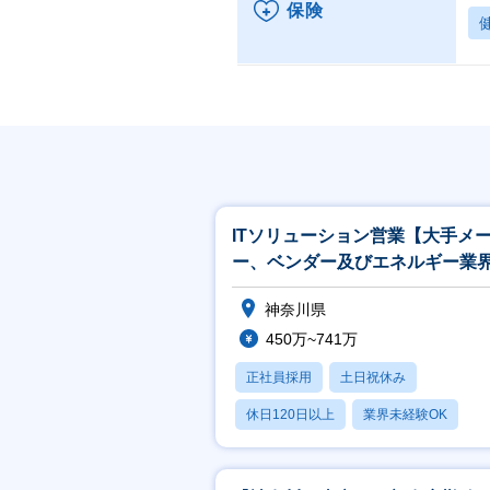
保険
ITソリューション営業【大手メ
ー、ベンダー及びエネルギー業
官公庁向け】
神奈川県
450万~741万
正社員採用
土日祝休み
休日120日以上
業界未経験OK
産休・育休あり