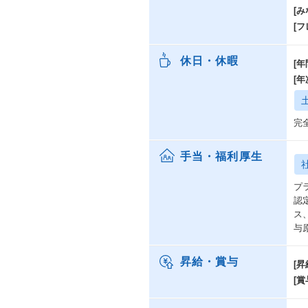
[み
[
休日・休暇
[年
[
完
手当・福利厚生
プ
認
ス
与
昇給・賞与
[昇
[賞