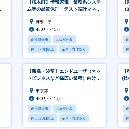
【桜木町】情報家電・業務系システ
【
開
ム等の品質保証・テスト設計マネー
（
ジャ／アナリスト
神奈川県
450万~741万
正社員採用
土日祝休み
休日120日以上
産休・育休あり
休
月残業20時間以内
【新橋・汐留】エンドユーザ（ネッ
【
トビジネスなど幅広い業種）向けア
(
カウント営業
ト
東京都
450万~741万
正社員採用
土日祝休み
休日120日以上
産休・育休あり
休
賞与あり