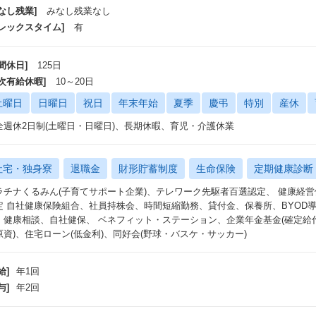
なし残業]
みなし残業なし
フレックスタイム]
有
間休日]
125日
年次有給休暇]
10～20日
土曜日
日曜日
祝日
年末年始
夏季
慶弔
特別
産休
全週休2日制(土曜日・日曜日)、長期休暇、育児・介護休業
社宅・独身寮
退職金
財形貯蓄制度
生命保険
定期健康診断
ラチナくるみん(子育てサポート企業)、テレワーク先駆者百選認定、 健康経
定 自社健康保険組合、社員持株会、時間短縮勤務、貸付金、保養所、BYOD
、健康相談、自社健保、 ベネフィット・ステーション、企業年金基金(確定給
原資)、住宅ローン(低金利)、同好会(野球・バスケ・サッカー)
給]
年1回
与]
年2回