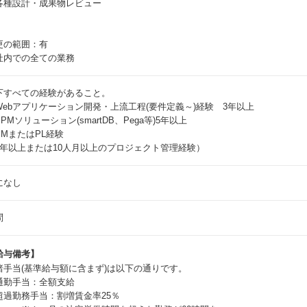
各種設計・成果物レビュー
更の範囲：有
社内での全ての業務
下すべての経験があること。
Webアプリケーション開発・上流工程(要件定義～)経験 3年以上
PMソリューション(smartDB、Pega等)5年以上
PMまたはPL経験
1年以上または10人月以上のプロジェクト管理経験）
になし
問
給与備考】
諸手当(基準給与額に含まず)は以下の通りです。
勤手当：全額支給
過勤務手当：割増賃金率25％