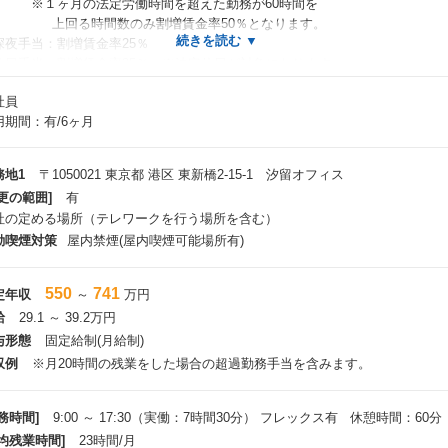
１ヶ月の法定労働時間を超えた勤務が60時間を
回る時間数のみ割増賃金率50％となります。
夜手当：割増賃金率25％
日手当：割増賃金率35％ ※法定休日が対象になります。
社員
社は人事ポリシーに則り、学歴や経験にこだわらずチャレンジする人を
用期間：有/6ヶ月
援することで、社員のパフォーマンスが最大限発揮できるよう、処遇面に
いても若くして大きな可能性がある設計にしています。
た、社員それぞれのライフスタイルやプライベートを重視した働き方等に
務地1
〒1050021 東京都 港区 東新橋2-15-1 汐留オフィス
じたキャリアも実現できる制度となっております。
更の範囲]
有
社の定める場所（テレワークを行う場所を含む）
動喫煙対策
屋内禁煙(屋内喫煙可能場所有)
550
741
定年収
～
万円
給
29.1 ～ 39.2万円
与形態
固定給制(月給制)
収例
※月20時間の残業をした場合の超過勤務手当を含みます。
務時間]
9:00 ～ 17:30（実働：7時間30分） フレックス有 休憩時間：60分
平均残業時間]
23時間/月