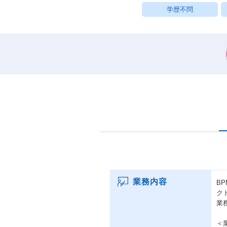
学歴不問
業務内容
B
ク
業
＜