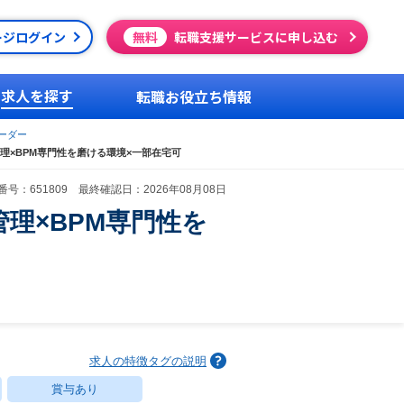
ージログイン
無料
転職支援サービスに申し込む
求人を探す
転職お役立ち情報
ーダー
管理×BPM専門性を磨ける環境×一部在宅可
号：651809 最終確認日：2026年08月08日
管理×BPM専門性を
求人の特徴タグの説明
賞与あり