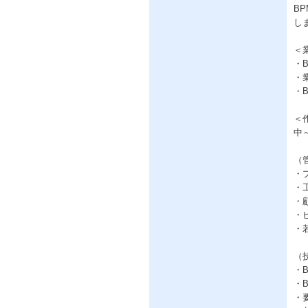
B
し
＜
・
・
・
＜
中
（
・
・
・
・
・
（
・
・
・