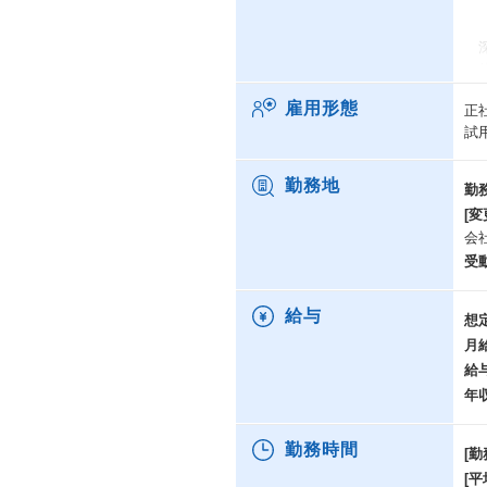
※
上
深
休
雇用形態
正
同
試
支
お
ま
勤務地
勤
応
[変
会
受
給与
想
月
給
年
勤務時間
[勤
[