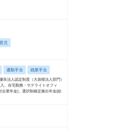
育児
通勤手当
残業手当
営優良法人認定制度（大規模法人部門）
導入、在宅勤務・サテライトオフィ
付企業年金)、選択制確定拠出年金(給