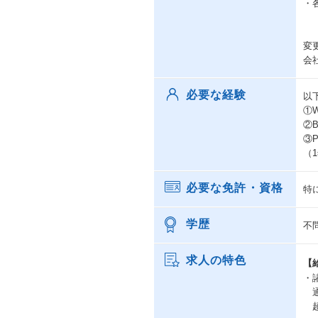
・
変
会
必要な経験
以
①
②B
③
（
必要な免許・資格
特
学歴
不
求人の特色
【
・
通
超