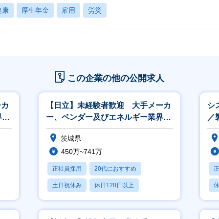
健康
厚生年金
雇用
労災
この企業の他の公開求人
ーカ
【日立】未経験者歓迎 大手メーカ
シ
界、
ー、ベンダー及びエネルギー業界、
／
官公庁向けの営業
ロ
茨城県
450万~741万
正社員採用
20代におすすめ
土日祝休み
休日120日以上
休
産休・育休あり