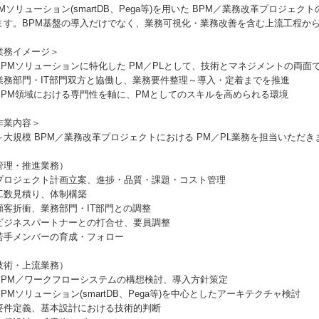
PMソリューション(smartDB、Pega等)を用いた BPM／業務改革プロジ
ます。BPM基盤の導入だけでなく、業務可視化・業務改善を含む上流工程か
業務イメージ＞
BPMソリューションに特化した PM／PLとして、技術とマネジメントの両面
業務部門・IT部門双方と協働し、業務要件整理～導入・定着までを推進
BPM領域における専門性を軸に、PMとしてのスキルを高められる環境
作業内容＞
～大規模 BPM／業務改革プロジェクトにおける PM／PL業務を担当いただき
管理・推進業務）
プロジェクト計画立案、進捗・品質・課題・コスト管理
工数見積り、体制構築
顧客折衝、業務部門・IT部門との調整
ビジネスパートナーとの打合せ、要員調整
若手メンバーの育成・フォロー
技術・上流業務）
BPM／ワークフローシステムの構想検討、導入方針策定
BPMソリューション(smartDB、Pega等)を中心としたアーキテクチャ検討
要件定義、基本設計における技術的判断