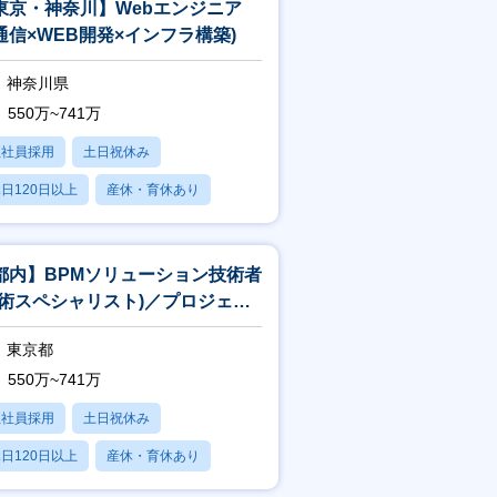
東京・神奈川】Webエンジニア
通信×WEB開発×インフラ構築)
神奈川県
550万~741万
正社員採用
土日祝休み
日120日以上
産休・育休あり
賞与あり
都内】BPMソリューション技術者
技術スペシャリスト)／プロジェク
中核×上流工程×一部在宅可
東京都
550万~741万
正社員採用
土日祝休み
日120日以上
産休・育休あり
賞与あり