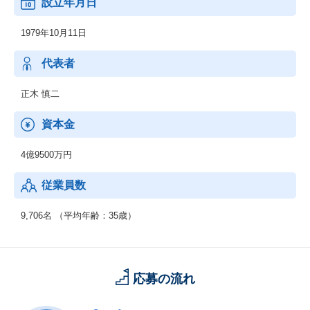
設立年月日
2．機電エンジニアサービス
開発フェーズである設計・解析・生産技術において、外部活用ニ
1979年10月11日
ーズに幅広くお応えします。
上流工程から下流工程までご提案いたします。
代表者
3．新技術領域 (RPA・セキュリティ等)
RPA、IoT、セキュリティ、MBD、ドローン等の新技術領域へのニ
正木 慎二
ーズにも対応可能です。
資本金
【男女比】
：男性74.3% 女性 25.7%
4億9500万円
【年齢構成】
従業員数
：20代：33％、30代：41％、40代以上：26％
【勤続年数】
9,706名 （平均年齢：35歳）
：0～4年以上：45％、5～9年以上：41％、10年以上：14％
【働きやすさ】
：残業平均15.8時間、有給取得率90.0%、育休・産休取得率10
応募の流れ
0％、復職率89％※男性も育児休暇取得実績があります。