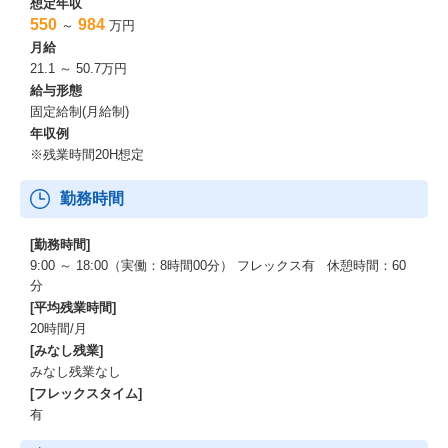
想定年収
550
984
～
万円
【有給休暇】
月給
同社はセルフマネジメントで取得が取り易い風土で、ここ３年程
21.1 ～ 50.7万円
度の有給休暇取得日数は平均11日です。
給与形態
何と試用期間中から利用が可能です。
固定給制(月給制)
年収例
【出産・育児】
※残業時間20H想定
男女を問わず、育児・出産のための制度支援ならびに文化風土と
して制度利用が活発です。
お子様が1歳になるまで適用可能な育児休業も、保育先が見つから
勤務時間
なければ、最長2歳迄OKですし、育児時短勤務は最長小学校卒業
まで適用可。
[勤務時間]
そして、育児時短勤務は中途入社したその日から適用可能です。
9:00 ～ 18:00（実働：8時間00分） フレックス有 休憩時間：60
そして、社員は、こまめに休憩をはさむことにより、育児関係の
分
用事に対応可能ですので、柔軟に育児と両立ができます。
[平均残業時間]
20時間/月
【オンボーディング】
[みなし残業]
リモートワーク時代に適応したオンボーディングを実施しており
みなし残業なし
ます。
[フレックスタイム]
入社初期に伴走してくれるナビゲータが相談相手としてついた
有
り、ご自身による仲間へのインタビューなど施策を通して、寄り
添う交流促進を行います。