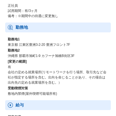
手段（ICT／英語）の活用により、地域を気にせず個人の特性・能
力を活かせるプロジェクトチームをネットワーク上に構築し、シ
正社員
ステム開発を行う手法。
試用期間：有/3ヶ月
備考：※期間中の待遇に変更無し
働く環境
勤務地
【残業】
システムソリューション事業部のデリバリ部門は年平均19時間程
勤務地1
度に抑制されておりますが、上司と共有する勤怠管理・仕事可視
東京都 江東区豊洲3-2-20 豊洲フロント7F
化のツールを使用して、チームで労働マネジメントを行います。
勤務地2
これにより、単に抑制するだけでない、メリハリのついたエンジ
沖縄県 那覇市旭町1-9 カフーナ旭橋B街区3F
ニアファーストの労マネを実現しております。
[変更の範囲]
有
【リモートワーク・オフィスワーク】
会社の定める就業場所(リモートワークを行う場所、取引先など会
同社はアフターコロナ含めてリモートワークを「推奨」しており
社が指定する場所を含む。出向を命じることがあり、その場合は
ます。
出向先の定める就業場所を含む。）
プロジェクトによってリモートワークの比率は変わるものの、週3
受動喫煙対策
日以上在宅勤務を実施している社員は8割程度で、リモートワーク
敷地内禁煙(屋外喫煙可能場所有)
に対する会社の理解、1日当たり250円の在宅勤務手当、各種機器
の貸与など充実した支援制度があります。
一方、人によってオフィスで働きたい方も一定数おり、その方は
給与
フリーアドレスの快適なカフェのような環境でワークしておりま
す。