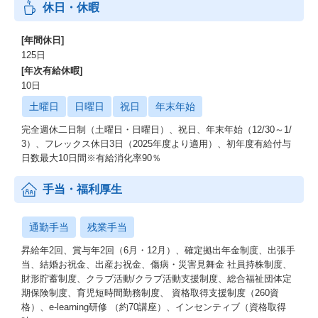
休日・休暇
【賞賛の文化】
仲間のいい仕事や心遣いなど日常にある賞賛を投稿し合う仕組み
[年間休日]
があるなど、仲間の仕事に興味を持ち、互いを尊重しあう賞賛の
125日
文化が醸成されています。
[年次有給休暇]
10日
人材ビジネスの醍醐味
土曜日
日曜日
祝日
年末年始
人材業界のシステムの醍醐味は、世の中の労働人口が減少してい
完全週休二日制（土曜日・日曜日）、祝日、年末年始（12/30～1/
く未来に対して、就業機会の提供や雇用創造に繋げることができ
3）、フレックス休日3日（2025年度より適用）、初年度有給付与
る社会貢献性の高さです。また、パーソルグループは、業界No1の
日数最大10日間※有給消化率90％
人材派遣や人材紹介サービスを提供しており、個人の仕事に対す
るライフサイクルをワンストップで提供できることができます。
手当・福利厚生
利用ユーザ―は1000万人を超え、社会インフラに近い規模です。
そのため、社会課題にダイレクトにアプローチすることが可能で
す。
通勤手当
残業手当
【動画のご紹介】
昇給年2回、賞与年2回（6月・12月）、確定拠出年金制度、出張手
組織やカルチャーについて、30秒～1分ほどのショート動画でご紹
当、結婚お祝金、出産お祝金、傷病・災害見舞金 社員持株制度、
介しております。ぜひご覧ください。
財形貯蓄制度、クラブ活動/クラブ活動支援制度、総合福祉団体定
期保険制度、育児短時間勤務制度、 資格取得支援制度（260資
■事業・組織紹介編
格）、e-learning研修 （約70講座）、インセンティブ（資格取得