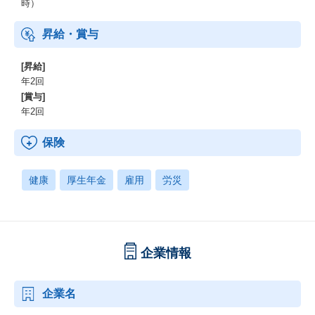
https://note.com/ppt_hr/n/n3dc25404fa46
時）
事業部長やゼネラルマネジャー、マネジャーたちが自組織の特徴
や仕事のやりがい、働く魅力についてご紹介します。
昇給・賞与
■カルチャー・制度紹介編
[昇給]
https://note.com/ppt_hr/n/na642e98915d8
年2回
システムソリューション事業部のカルチャーや、「はたらいて、
[賞与]
笑おう。」を実現するための制度・取り組みについてご紹介しま
年2回
す。
保険
健康
厚生年金
雇用
労災
企業情報
企業名