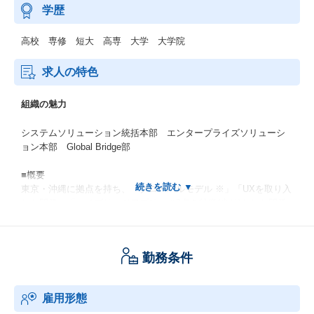
学歴
高校 専修 短大 高専 大学 大学院
求人の特色
組織の魅力
システムソリューション統括本部 エンタープライズソリューシ
ョン本部 Global Bridge部
■概要
東京・沖縄に拠点を持ち、「グローバルモデル ※」「UXを取り入
れた開発」「ハイブリッドアプリ」の3点を特徴(尖り)とした開発
サービスを提供しています。
顧客ターゲットはグループ内外のプライムが基本となっており、
プライム案件においてグローバルモデルの中核を担うPL及びブリ
勤務条件
ッジSEを募集します。
※グローバルモデルとは、当部の東京、当部の沖縄、ベトナムの
雇用形態
子会社と連携して、グローバル化に対応したコミュニケーション