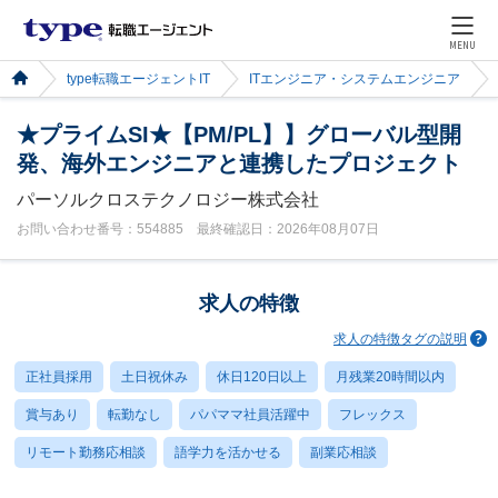
MENU
type転職エージェントIT
ITエンジニア・システムエンジニア
★プライムSI★【PM/PL】】グローバル型開
発、海外エンジニアと連携したプロジェクト
パーソルクロステクノロジー株式会社
お問い合わせ番号：554885 最終確認日：2026年08月07日
求人の特徴
求人の特徴タグの説明
正社員採用
土日祝休み
休日120日以上
月残業20時間以内
賞与あり
転勤なし
パパママ社員活躍中
フレックス
リモート勤務応相談
語学力を活かせる
副業応相談