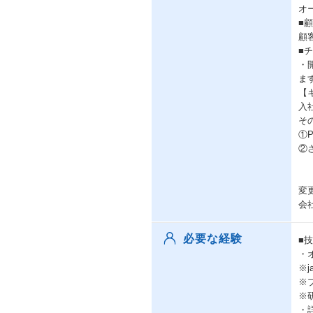
オ
■
顧
■
・
ま
【
入
そ
①
②
変
会
必要な経験
■
・
※
※プ
※
・