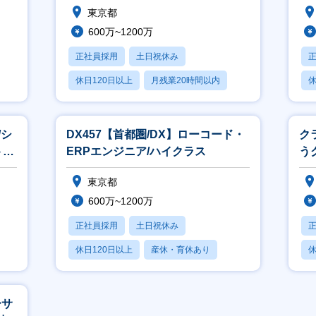
東京都
600万~1200万
正社員採用
土日祝休み
休日120日以上
月残業20時間以内
休
賞与あり
/シ
DX457【首都圏/DX】ローコード・
ク
ト開
ERPエンジニア/ハイクラス
う
ー
東京都
600万~1200万
正社員採用
土日祝休み
休日120日以上
産休・育休あり
休
月残業20時間以内
ーサ