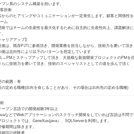
ープン系のシステム構築を担います。
顧客折衝
客からのヒアリングやコミュニケーションが一定発生します。顧客と関係性を
チーム
開発ではチームの生産性を最大化するために自主的に生産性向上、課題解決に
す。
キャリアアップ】
社後は、既存PJTに参画頂き、開発業務を担当しながら、技術力を磨いて頂き
の後は志向性により以下のパターンを想定しています
PL→PMとステップアップして頂き、大規模な新規開発プロジェクトのPMを
さらに技術力を磨いて頂き、技術のスペシャリストとしての道を歩んで頂く
更の範囲：有
社の定める職種(出向を命じることがあり、その場合は出向先の定める職種)
技術
オープン言語での開発経験3年以上
javaなどでWebアプリケーションのスクラッチ開発をしていれば言語は不問で
ロジェクトでは、GeneXus(java）、SQLServerを利用します。
研修期間は除きます。
詳細設計経験者