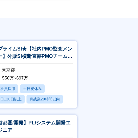
す。ぜひご覧ください。
い、働く魅力についてご紹介します。
プライムSI★【社内PMO監査メン
ー】外販SI横断直轄PMOチーム／
現するための制度・取り組みについて
査
東京都
550万~697万
正社員採用
土日祝休み
日120日以上
月残業20時間以内
賞与あり
首都圏/開発】PL/システム開発エ
ジニア