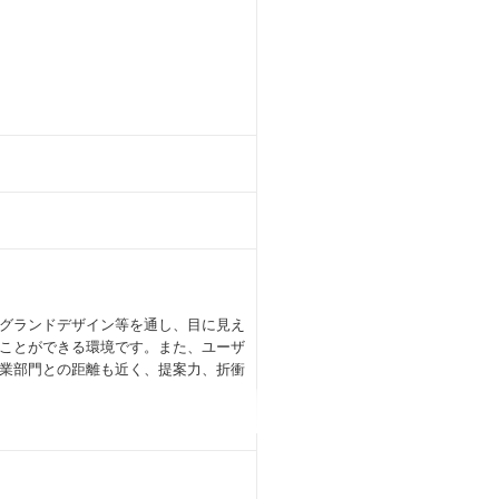
グランドデザイン等を通し、目に見え
ことができる環境です。また、ユーザ
業部門との距離も近く、提案力、折衝
えばコーチングやプロジェクトマネジメン
ス英語やTOEICなど語学まで、どん