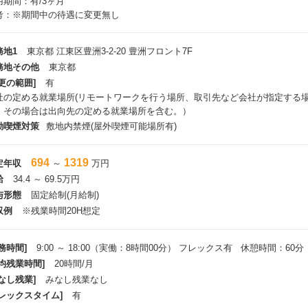
用期間：有/3ヶ月
人にもビジネスで役に立つコンテンツを70近く用意しています。当社は、各
考：※期間中の待遇に変更無し
、各個人が取り組めるよう、Udemyと法人契約を締結し600IDを確保して社
技術的な教育研修制度】
務地1
東京都 江東区豊洲3-2-20 豊洲フロント7F
社では横断的な技術・PM品質向上組織による内部講習があること、外部講習の法
務地その他
東京都
ります。約270の認定資格については取得時に受験料を会社が支給します。更
更の範囲]
有
しています。
社の定める就業場所(リモートワークを行う場所、取引先など会社が指定する
た、グループソリューション本部では、独自に「月5時間」の教育研修時間の
、その場合は出向先の定める就業場所を含む。）
時間の活用手段として年間1.4千万のコストをかけて、顧客、システム環境、
中です。外部講習の事例としては、ビジネス講習／スクラムマスター研修／AWS研
動喫煙対策
敷地内禁煙(屋外喫煙可能場所有)
ビスなどがあります。
694
1319
定年収
～
万円
技術ベースで成長できる環境】
給
34.4 ～ 69.5万円
社は、プロジェクトを通して多種多様な経験を積むことができます。
開発手法：ウォータフォール型での大規模開発～スクラム型での高速な小～中
与形態
固定給制(月給制)
インフラ環境：データセンタにサーバ設置するオンプレミスな環境～AWS等
収例
※残業時間20H想定
ステム開発：Java/C#を駆使したWebシステム開発～スマホアプリやNode.js/Re
た開発
務時間]
9:00 ～ 18:00（実働：8時間00分） フレックス有 休憩時間：60分
多様なキャリアパスを実現】
平均残業時間]
20時間/月
ネジメント系だけでなく、スペシャリスト系も積極的にキャリアを受け入れて
なし残業]
みなし残業なし
。仕組みとして、1on1MTGで上司とキャリアプランの共有を行い、職種や
フレックスタイム]
有
が可能。制度としても、年1回の異動意向調査（社員満足度サーベイ）、事業