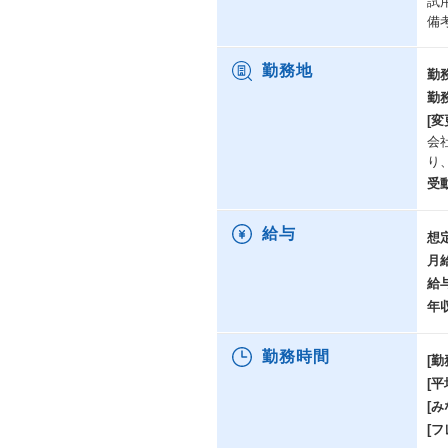
試
な
備
く
【
勤務地
勤
同
勤
あ
[変
給
会
ま
り
た
用
受
ー
給与
想
【
月
同
・
給
・
年
・シ
し
勤務時間
[勤
【
[
マ
[み
す
[
と