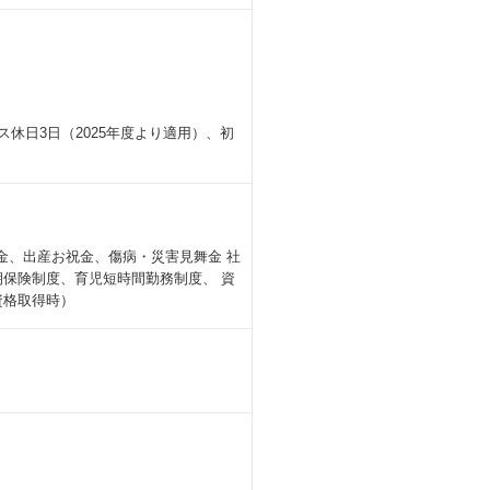
社員は81％、1日当たり250円の在
ス休日3日（2025年度より適用）、初
いた在宅勤務規定が改定され、コロナ
なりますが今後もより柔軟に働ける環
金、出産お祝金、傷病・災害見舞金 社
暇の取得は取り易い風土で、ここ３年
保険制度、育児短時間勤務制度、 資
ス制度を導入しており、ご自身の都合
（資格取得時）
、就業機会の提供や雇用創造に繋げる
人材派遣や人材紹介サービスを提供して
ます。利用ユーザ―は1000万人を
ーチすることが可能です。