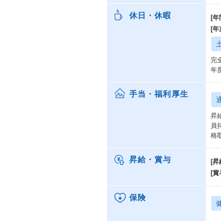
回
休日・休暇
[年
[
働
【
在
完
宅
年
後
境
手当・福利厚生
【
昇
平
員
程
格
に
昇給・賞与
[昇
人
[賞
人
こ
保険
お
超