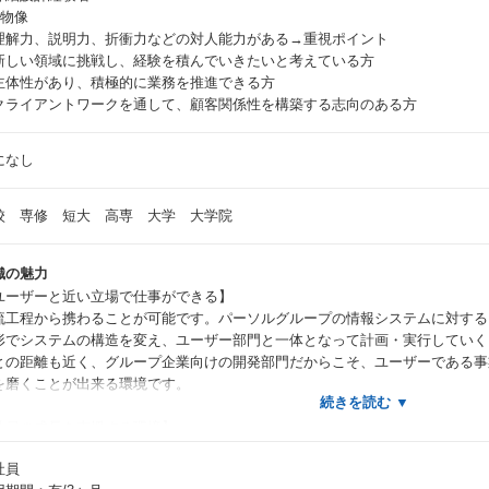
人物像
理解力、説明力、折衝力などの対人能力がある→重視ポイント
新しい領域に挑戦し、経験を積んでいきたいと考えている方
主体性があり、積極的に業務を推進できる方
クライアントワークを通して、顧客関係性を構築する志向のある方
になし
校 専修 短大 高専 大学 大学院
織の魅力
ユーザーと近い立場で仕事ができる】
流工程から携わることが可能です。パーソルグループの情報システムに対する
形でシステムの構造を変え、ユーザー部門と一体となって計画・実行していく
との距離も近く、グループ企業向けの開発部門だからこそ、ユーザーである事
を磨くことが出来る環境です。
社員の成長を支援する環境】
ーソルグループでは「PALMS」というe-learningシステムがあります。例
社員
などのマネジメント知識、マーケティングや経営戦略などのMBA講座、ビジネ