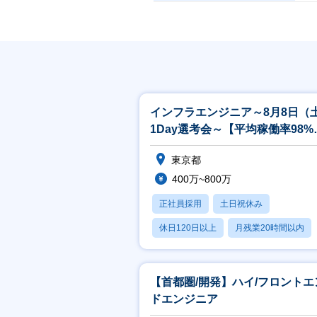
【
組
■
htt
事
■
インフラエンジニア～8月8日（
htt
1Day選考会～【平均稼働率98%
シ
年間案件数2万件以上】
ご
東京都
400万~800万
正社員採用
土日祝休み
休日120日以上
月残業20時間以内
賞与あり
【首都圏/開発】ハイ/フロントエ
ドエンジニア