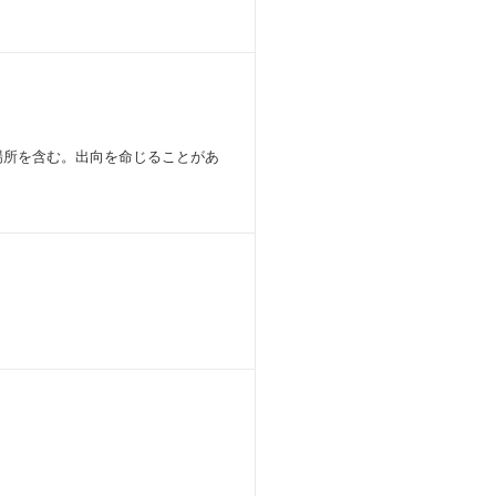
組織での外部研修、実地研修だけでな
員の成長を支援しています。
人契約600IDを通した学習機会が
に難易度に応じてインセンティブを支
場所を含む。出向を命じることがあ
確保ルールを推進しています。確保し
業務に即した外部の有償講習を積極活
修／Oracle研修／Udemy・グロ
規模開発
を利用したクラウドネイティブな環境
act等のモダンなJavascriptを駆使
おり、処遇もマネジメント系と同等で
プロジェクト・部門の異動を検討するこ
人事によるキャリア相談、そして年2