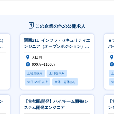
動画のご紹介】
織やカルチャーについて、30秒～1分ほどのショート動画でご紹介しておりま
事業・組織紹介編
ps://note.com/ppt_hr/n/n3dc25404fa46
この企業の他の公開求人
業部長やゼネラルマネジャー、マネジャーたちが自組織の特徴や仕事のやりが
カルチャー・制度紹介編
土）
関西211_インフラ・セキュリティエ
★
ps://note.com/ppt_hr/n/na642e98915d8
／
ンジニア（オープンポジション）
バ
ステムソリューション事業部のカルチャーや、「はたらいて、笑おう。」を実
※関西立上げ（リーダークラス以上
監
紹介します。
大阪府
600万~1100万
正社員採用
土日祝休み
休日120日以上
産休・育休あり
休
月残業20時間以内
ン
【首都圏/開発】ハイ/チーム開発/シ
【
ステム開発エンジニア
ン