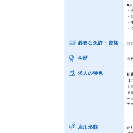
■
・
・
・
・
必要な免許・資格
特
学歴
高
求人の特色
組
【
上
る
ー
力
【
パ
雇用形態
正
ト