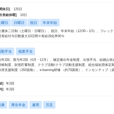
の公募制の実施などを通して、実現性が非常に高くなっています。
間休日]
125日
年次有給休暇]
10日
く環境
土曜日
日曜日
祝日
年末年始
在宅勤務制度】
宅勤務は「アフターコロナ含めて推奨」しております。週3日以上在宅勤務を実施
全週休二日制（土曜日・日曜日）、祝日、年末年始（12/30～1/3）、フレック
勤務手当を支給しています。また、制度としてもコロナ禍で暫定措置とされて
度有給付与日数最大10日間※有給消化率90％
でも週５日在宅勤務ができる制度に改定されました。組織により出社頻度は異
をご用意しています。
通勤手当
残業手当
ワークライフバランス】
給年2回、賞与年2回（6月・12月）、確定拠出年金制度、出張手当、結婚お祝
均残業時間約17～19時間でメリハリのある働き方ができます。また、有給休
持株制度、財形貯蓄制度、クラブ活動/クラブ活動支援制度、総合福祉団体定期
度の有給休暇取得日数は平均14日です。また、当社ではマンスリーフレック
取得支援制度（260資格）、e-learning研修 （約70講座）、インセンティブ
合わせて中抜けをしながら業務をしていただくこともできます。
給]
年2回
材ビジネスの醍醐味
与]
年2回
材業界のシステムの醍醐味は、世の中の労働人口が減少していく未来に対して
とができる社会貢献性の高さです。また、パーソルグループは、業界No1の
り、個人の仕事に対するライフサイクルをワンストップで提供できることができ
健康
厚生年金
雇用
労災
え、社会インフラに近い規模です。そのため、社会課題にダイレクトにアプロ