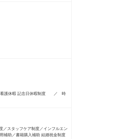
とができます。
々ですが、どの工程で何を定義すべき
、その施策をプロジェクトに導入する
。
ることにも繋がっています。
す。
するための、検証や評価を行い、開発の
的に支援しています。
獲得と定着を目的とした社員の能力開
トフォームの開発・運用を通じて、社
の看護休暇 記念日休暇制度 ／ 時
制度／スタッフケア制度／インフルエン
P）／AI開発など、主にITテクニカルスキル
用補助／書籍購入補助 結婚祝金制度