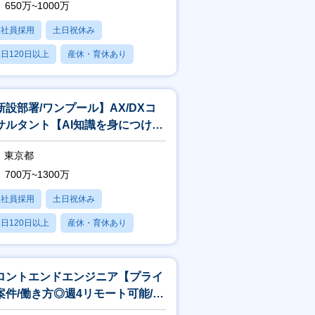
650万~1000万
正社員採用
土日祝休み
クト＞
日120日以上
産休・育休あり
構築から5年が経過した現在もエンハン
もあります。
残業20時間以内
用している様子を肌で感じることがで
新設部署/ワンプール】AX/DXコ
サルタント【AI知識を身につけた
ンサルになりたい方歓迎】
UI/UX、AI、フロントエンド、バ
東京都
、お客様の要望に沿った最適な提案を
700万~1300万
正社員採用
土日祝休み
ューションを創造するやりがいを感じら
日120日以上
産休・育休あり
賞与あり
ロントエンドエンジニア【プライ
案件/働き方◎週4リモート可能/フ
フレックス】