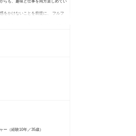
がらも、趣味と仕事を両方楽しめてい
惑をかけないことを前提に、 フルフ
や、発熱したお子さんのお迎えで急遽
、そのタイミングで本社へ集まってい
なった月は、後半は15時退社などで
nco」を社内で運営しています。
ャー（経験10年／35歳）
関する知見を得ることができ、また経験豊