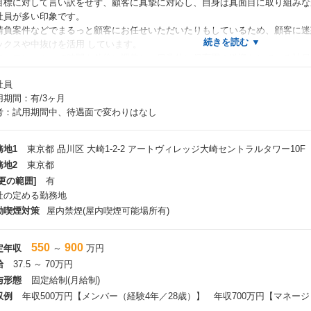
目標に対して言い訳をせず、顧客に真摯に対応し、自身は真面目に取り組みな
社員が多い印象です。
請負案件などでまるっと顧客にお任せいただいたりもしているため、顧客に迷
ックスや中抜けを活用 しています。
フルフレックスで時間を前後に調整し、日常的に保育園の送迎をしている社員
抜けなどもできており、育児と両立している社員も多数おります。
社員
案件やフェーズによって出社頻度は異なりますが、チームで週1出社日を決め
用期間：有/3ヶ月
ケースが多いです。
考：試用期間中、待遇面で変わりはなし
きやすさ・ワークライフバランス◎
務地1
東京都 品川区 大崎1-2-2 アートヴィレッジ大崎セントラルタワー10F
均残業時間7.8h （2024年9月時点）
務地2
東京都
リモートワーク有。基本週1大崎出社（プロジェクトや状況による）
更の範囲]
有
副業可
社の定める勤務地
コワーキングスペース としてビジネスエアポートの利用可（会社で契約）
コアタイムなしのフルフレックス制、中抜けもOK！
動喫煙対策
屋内禁煙(屋内喫煙可能場所有)
院からの出勤や育児での中抜けなどで日常的に使用されています。残業が多く
整する時も
550
900
定年収
～
万円
給
37.5 ～ 70万円
与形態
固定給制(月給制)
『体系化したプロジェクト推進』で、市場価値の高いPM/PLへ成長
社では、品質と生産性の向上を追求するため、独自の標準化プロジェクト「Bla
収例
年収500万円【メンバー（経験4年／28歳）】 年収700万円【マネージ
のため、PM／PLの経験の浅い方でも「Blanco」を通じて品質と生産性に