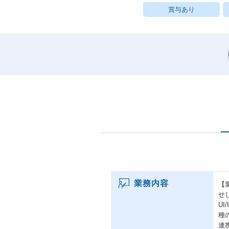
賞与あり
業務内容
【
せ
U
種
連