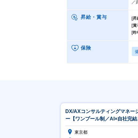
／
事
・社
昇給・賞与
[昇
対
[賞
[昨
・
対
で
保険
・
資
し
✓
当
と
DX/AXコンサルティングマネー
そ
ー【ワンプール制／AI×自社完結
り
支援/戦略・業務案件8割】
ま
東京都
間