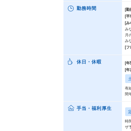
富
勤務時間
[勤
[
例
で
[み
こ
み
月
こ
み
ま
[
W
効
休日・休暇
[年
[
当
社
発
有
員
間
具
手当・福利厚生
・A
時
Ja
ザ
を