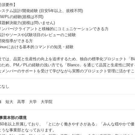
必須要件】
システム設計/開発経験 (目安5年以上、規模不問)
M/PLの経験(規模は不問)
課題解決能力(規模は問いません)
メンバー/クライアントと積極的にコミュニケーションできる力
設計やソースや試験項目のレビューのご経験
開発指導ができる方
Linuxにおける基本的コマンドの知見・経験
社では、品質と生産性の向上を追求するため、独自の標準化プロジェクト「Bla
のため、PM／PLの経験の浅い方でも「Blanco」を通じて品質と生産性に
なメンバーのサポートを受けて学びながら実際のプロジェクト管理に活かすこ
になし
修 短大 高専 大学 大学院
X事業本部の環境
160名以上所属しており、 「とにかく働きやすさがある」「みんな穏やかで
ような事業部となっております。