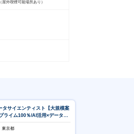
（屋外喫煙可能場所あり）
うことが可能です。
iveで開催されています。
クルートなどのBtoB型外部研修が受講
格が対象として、指定資格の取得に対
発のプロジェクト管理の知見を積むこ
ータサイエンティスト【大規模案
チャの選定などの上流工程から携わ
/プライム100％/AI活用×データ分
/リモート】
、1つのサービスやプロダクトに長期
東京都
成長を間近に感じることができます。