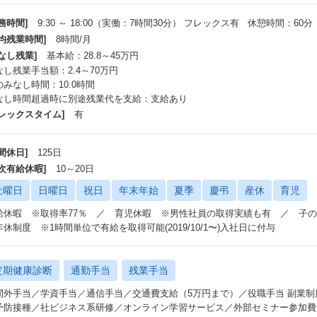
なメンバーのサポートを受けて学びながら実際のプロジェクト管理に活かすこ
務時間]
9:30 ～ 18:00（実働：7時間30分） フレックス有 休憩時間：60分
平均残業時間]
8時間/月
えば、施策の1つとして、開発の進め方はプロジェクトや携わる方によって様
何を成果物として作成すべきかといった内容を標準化して施策化しているため
なし残業]
基本給：28.8～45万円
とで個人の経験やスキルに依存することなく、品質向上を図ることができます
なし残業手当額：2.4～70万円
のみなし時間：10.0時間
れにより、プロジェクトの成功確率を高め、クライアントからの信頼を獲得す
なし時間超過時に別途残業代を支給：支給あり
た最近では、「Blanco」でも生成AIに関する積極的な取り組みを行っていま
フレックスタイム]
有
ebアプリケーション開発の設計、製造、試験といった各工程で生成AIを活用
率化に取り組んでいます。
間休日]
125日
年次有給休暇]
10～20日
社は、成長意欲を持ち、自らの成長を描き向上心をもって学習する社員を積極
土曜日
日曜日
祝日
年末年始
夏季
慶弔
産休
育児
内の人材育成とDX推進を担う専門部署である教育開発部が、多様なスキルの
とその環境整備を推進しており、教育企画、教育コンテンツ作成、教育プラッ
給休暇 ※取得率77％ ／ 育児休暇 ※男性社員の取得実績も有 ／ 子
の成長を強力にサポートしています。
年休制度 ※1時間単位で有給を取得可能(2019/10/1〜)入社日に付与
体的には、以下の取り組みを行っています。
定期健康診断
通勤手当
残業手当
MBL Panel
間外手当／学資手当／通信手当／交通費支給（5万円まで）／役職手当 副業
vaやpythonと言った言語／Kubernetes／クラウド（AWS、Azure、GC
予防接種／社ビジネス系研修／オンライン学習サービス／外部セミナー参加費
習得するための自己学習用システムです。