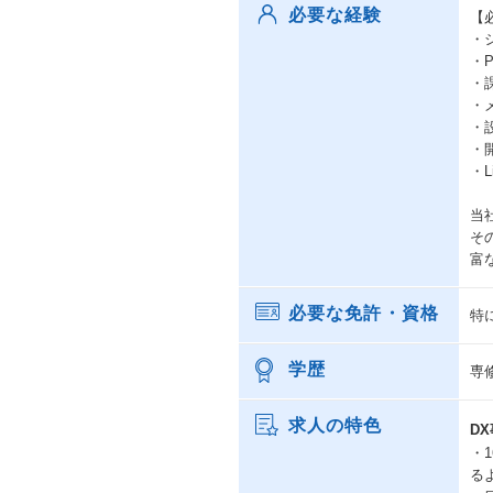
必要な経験
【
・
・P
・
・
・
・
・
当
そ
富
必要な免許・資格
特
学歴
専
求人の特色
D
・
る