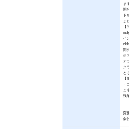
ま
開
ド
ま
【開
os
イン
ckl
開
※
ア
ク
と
【
・
ま
残
変
会