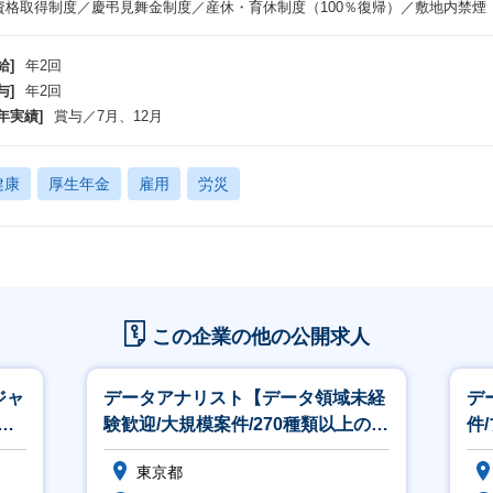
資格取得制度／慶弔見舞金制度／産休・育休制度（100％復帰）／敷地内禁煙
業領域ごとに整理されており、全社員がいつどこででもアクセスして学習を行
内Academy
給]
年2回
人関係構築力や思考力といったポータブルスキルが中心で、毎月複数の講座がL
与]
年2回
年実績]
賞与／7月、12月
社外研修受講促進制度
人関係構築力や思考力といったポータブルスキルが中心ですが、GLOBISやリ
きます。
健康
厚生年金
雇用
労災
資格取得支援制度
格取得を通じた社員のスキルアップ支援を目的として、あらゆるジャンルの資
、所定の奨励金を支給する制度です。
プライムベンダーとして活躍できる
この企業の他の公開求人
社では、単なる開発のプロジェクト管理に留まらず、クライアント目線での開
ができます。
ジャ
データアナリスト【データ領域未経
デ
のため、クライアントの業務/事業の課題特定から最適なシステムアーキテク
型
験歓迎/大規模案件/270種類以上の資
件
、クライアントに直接提案する機会が多くあります。
格が資格取得制度奨励対象】
析
た、提案～上流工程～開発～運用保守とワンストップで行っていることもあり
東京都
携わることができ、クライアントと関係を気付きつつサービスやプロダクトの