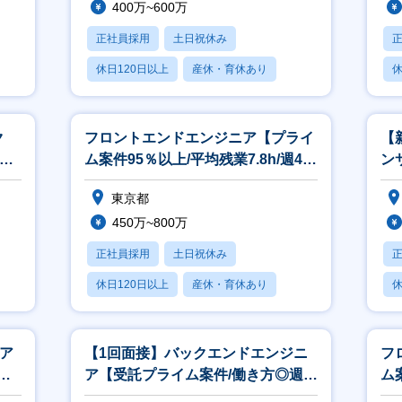
400万~600万
えば、以下の様な事例があります。
正社員採用
土日祝休み
案件事例①：電子チケット発券/リセールプラットフォーム新規開発プロジェ
休日120日以上
産休・育休あり
休
子チケット発券/リセールプラットフォーム新規開発プロジェクトでは、初期
開発を続けており、サービス目線で開発の提案を行い、それが採用された実績
月残業20時間以内
月
た、クライアントからのご厚意によりイベント視察を通じて実際にユーザが利
ます。
ク
フロントエンドエンジニア【プライ
【
B◎
ム案件95％以上/平均残業7.8h/週4リ
ン
案件事例②：法人向けAIナレッジマネジメントシステムの開発プロジェクト＞
モート/パパママ歓迎】
コ
社が手掛ける法人向けAIナレッジマネジメントシステムの開発プロジェクトでは、
東京都
クエンドといった多岐にわたるフェーズを担当しています。
のため、サービス拡張や機能拡充の際には、各専門チームの深い知見を結集し
450万~800万
とめ上げ、プロジェクトを円滑に推進しています。
正社員採用
土日祝休み
た、最先端のAI技術を駆使した開発に携わり、ビジネス課題を解決するソリ
休日120日以上
産休・育休あり
休
る機会が多くあります。
月残業20時間以内
ニア
【1回面接】バックエンドエンジニ
フ
ア【受託プライム案件/働き方◎週4
ム
リモート可能/フルフレックス】
ル