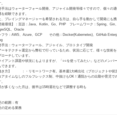
す。
発手法はウォーターフォール開発、アジャイル開発等様々ですので、個々の適
感を経験できます。
た、プレイングマネージャーを希望される方は、自ら手を動かして開発にも携
発環境】：言語：Java、Kotlin、Go、PHP フレームワーク：Spring、Gin、
tgreSQL、Oracle
フラ：AWS、Azure、GCP その他：Docker(Kubernetes)、GitHub Enterprise
og
発手法：ウォーターフォール、アジャイル、プロトタイプ開発
アーキテクチャ選定から弊社で行っているため、状況に応じて、様々な技術を
プローチしています。
ライアント課題や状況にもよりますが、「○○を使ってみたい」などのメンバ
もできます。
働き方】 ：・リモートワーク有。基本週1大崎出社（プロジェクトや状況に
コアタイムなしのフルフレックス制、中抜けもOK！通院からの出勤や育児で
す。
業が多くなった月は、後半は15時退社などで調整する時も
更の範囲：有
社の定める業務