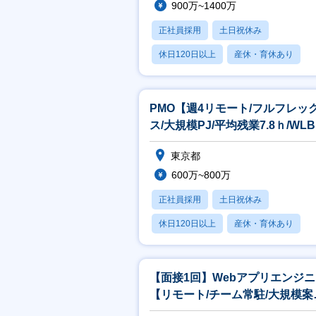
900万~1400万
例
正社員採用
土日祝休み
＜
休日120日以上
産休・育休あり
電
ス
月残業20時間以内
ま
き
PMO【週4リモート/フルフレッ
ス/大規模PJ/平均残業7.8ｈ/WL
＜
中抜け可】
当
東京都
ッ
そ
600万~800万
ま
正社員採用
土日祝休み
ま
休日120日以上
産休・育休あり
れ
月残業20時間以内
【面接1回】Webアプリエンジ
【リモート/チーム常駐/大規模案
件/AI活用等可能/平均残業7ｈ】