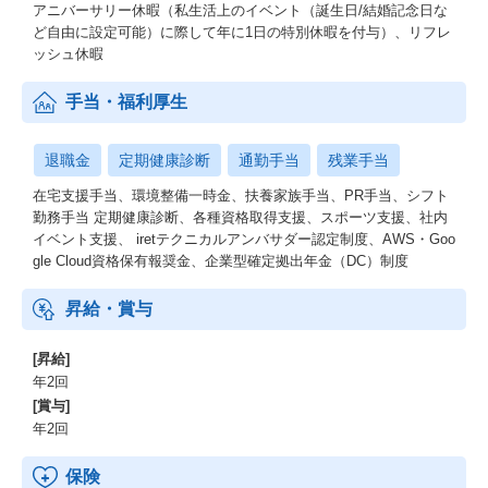
アニバーサリー休暇（私生活上のイベント（誕生日/結婚記念日な
ど自由に設定可能）に際して年に1日の特別休暇を付与）、リフレ
ッシュ休暇
手当・福利厚生
退職金
定期健康診断
通勤手当
残業手当
在宅支援手当、環境整備一時金、扶養家族手当、PR手当、シフト
勤務手当 定期健康診断、各種資格取得支援、スポーツ支援、社内
イベント支援、 iretテクニカルアンバサダー認定制度、AWS・Goo
gle Cloud資格保有報奨金、企業型確定拠出年金（DC）制度
昇給・賞与
[昇給]
年2回
[賞与]
年2回
保険