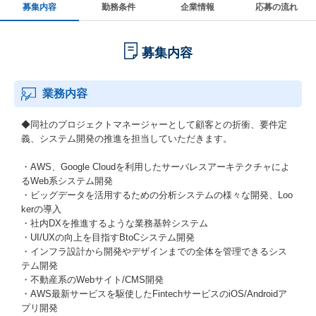
募集内容
勤務条件
企業情報
応募の流れ
募集内容
業務内容
◆同社のプロジェクトマネージャーとして顧客との折衝、要件定
義、システム開発の推進を担当していただきます。
・AWS、Google Cloudを利用したサーバレスアーキテクチャによ
るWeb系システム開発
・ビッグデータを活用するための分析システムの様々な開発、Loo
kerの導入
・社内DXを推進するような業務基幹システム
・UI/UXの向上を目指すBtoCシステム開発
・インフラ設計から開発やデザインまでの全体を管理できるシス
テム開発
・不動産系のWebサイト/CMS開発
・AWS最新サービスを駆使したFintechサービスのiOS/Androidア
プリ開発