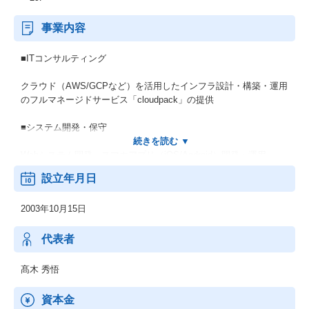
事業内容
■ITコンサルティング
クラウド（AWS/GCPなど）を活用したインフラ設計・構築・運用
のフルマネージドサービス「cloudpack」の提供
■システム開発・保守
Webシステム開発、スマホアプリ（iOS/Android）開発・運用
設立年月日
■モバイルアプリケーション開発
2003年10月15日
グラフィック、UI/UXデザイン制作
代表者
髙木 秀悟
資本金