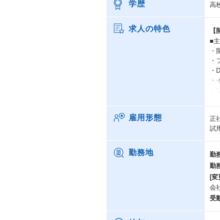
学歴
高
求人の特色
【
■
・
・フ
・D
・イ
・
・プ
・
雇用形態
正
・ド
試
現
開
勤務地
勤
A
勤
[変
今
会
よ
受