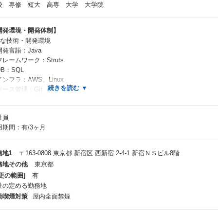
校 専修 短大 高専 大学 大学院
開発環境・開発体制】
主な技術・開発環境
開発言語：Java
レームワーク：Struts
B：SQL
ンフラ：AWS、Linux
ソース管理：Git
ロジェクト管理：Backlog
コミュニケーション：Teams
社員
キュメント管理：社内Wiki、Googledrive
用期間：有/3ヶ月
在は既存サービス改善を中心に進めながら、
発プロセスの標準化やナレッジ整備、
務地1
〒163-0808 東京都 新宿区 西新宿 2-4-1 新宿ＮＳビル8階
I活用による生産性向上にも取り組んでいます。
務地その他
東京都
更の範囲]
有
後はNotion導入なども進め、
社の定める勤務地
り再現性ある開発体制づくりを目指しています。
動喫煙対策
屋内全面禁煙