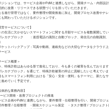
ポジションでは、サービス企画やPdMと連携しながら、開発チーム・内部設
続的に改善・リリースできる状態づくりを担っていただきます。
なる進行管理ではなく、要件整理や開発推進に加え、開発プロセス改善やナレ
にも関わっていただけるポジションです。
運営サービスについて】
々の生活に欠かせないスマートフォンに関する月額サービスを複数展開してい
ダレカナブロック ：迷惑電話の識別と自動ブロック、発信元の自動識別、
ス
ポケットバックアップ：写真や動画、連絡先などの大切なデータをクラウド上
サービス
サービス概要＞
今、特殊詐欺はあらゆる形で進化しており、今も多くの被害を生んでおります
ダレカナブロック」を通じて、特殊詐欺被害の抑止に貢献したいと考えていま
後もスマートフォン利用における「安心・安全・便利」をテーマに、新たなサ
に進めていく予定です。
具体的な業務内容】
サービス開発・改善プロジェクトの推進
ービス企画やPdMと連携しながら、要件整理・仕様整理を行い、開発プロジ
要件整理 / 仕様整理 ・開発スケジュール策定 ・タスク整理 / プロジェクト