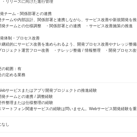
 ・リリースに向けた進行管理
開発チーム・関係部署との連携
発チームや内部設計、関係部署と連携しながら、サービス改善や新規開発を推
開発チームとの仕様調整 ・関係部署との連携 ・サービス改善施策の推進 
開発体制・プロセス改善
り継続的にサービス改善を進められるよう、開発プロセス改善やナレッジ整備
プロジェクト運営フロー改善 ・ナレッジ整備 / 情報整理 ・開発プロセス改
更の範囲：有
社の定める業務
Webサービスまたはアプリ開発プロジェクトの推進経験
開発チームとの連携 / 調整経験
要件整理または仕様整理の経験
スマートフォン関連サービスの経験は問いません。Webサービス開発経験を
になし