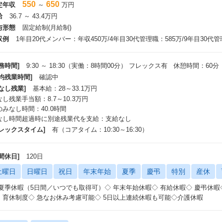
550
650
定年収
～
万円
給
36.7 ～ 43.4万円
与形態
固定給制(月給制)
収例
1年目20代メンバー：年収450万/4年目30代管理職：585万/9年目30代管
務時間]
9:30 ～ 18:30（実働：8時間00分） フレックス有 休憩時間：60分
平均残業時間]
確認中
なし残業]
基本給：28～33.1万円
し残業手当額：8.7～10.3万円
のみなし時間：40.0時間
なし時間超過時に別途残業代を支給：支給なし
フレックスタイム]
有（コアタイム：10:30～16:30）
間休日]
120日
土曜日
日曜日
祝日
年末年始
夏季
慶弔
特別
産休
 夏季休暇（5日間／いつでも取得可）◇ 年末年始休暇◇ 有給休暇◇ 慶弔休暇
・育休制度◇ 急なお休み考慮可能◇ 5日以上連続休暇も可能◇介護休暇