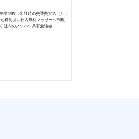
副業制度◇出社時の交通費支給（月上
時短勤務制度◇社内無料マッサージ制度
り◇社内のノウハウ共有勉強会