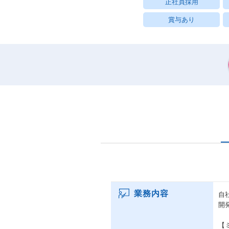
正社員採用
賞与あり
業務内容
自
開
【