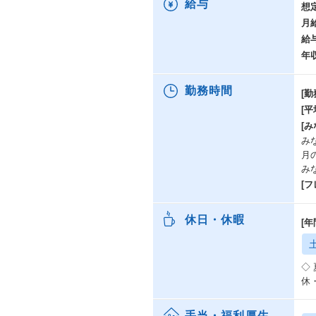
給与
想
月
給
年
勤務時間
[勤
[
[み
みな
月
み
[
休日・休暇
[年
◇
休
手当・福利厚生