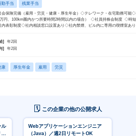
通勤手当
残業手当
社会保険完備（雇用・労災・健康・厚生年金）◇テレワーク・在宅勤務可能◇
6万円、100km圏内かつ所要時間2時間以内の場合） ◇社員持株会制度 ◇
社内表彰制度◇社内相談窓口設置あり◇社内禁煙、ビル内に専用の喫煙室あ
給]
年2回
与]
年2回
健康
厚生年金
雇用
労災
この企業の他の公開求人
ール
Webアプリケーションエンジニア
リア
（Java）／週2日リモートOK