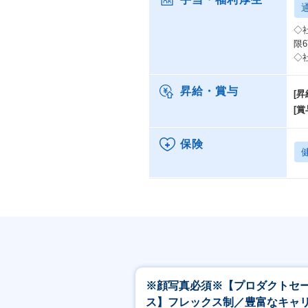
◇
限
◇
昇給・賞与
[昇
[賞
保険
※顔写真必須※【プロダクトセ
ス】フレックス制／豊富なキャ