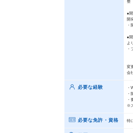
整
●
開
・
●
よ
・
変
会
必要な経験
・
・
・
※
必要な免許・資格
特