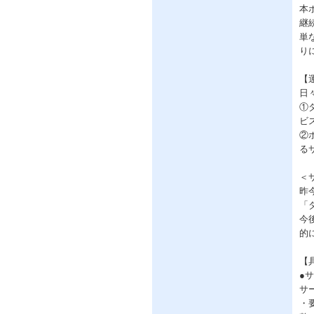
本
継
単
り
【
日
①
ビ
②
る
＜
昨
「
今
的
【
●
サ
・