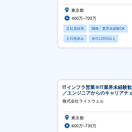
パス◎／未経験からでも活躍◎
東京都
400万~700万
正社員採用
職種・業界未経験OK
土日祝休み
休日120日以上
産休・育休あり
ITインフラ営業※IT業界未経験
／エンジニアからのキャリアチ
ジ可※【週3～4日リモート可能
株式会社ライトウェル
東京都
600万~730万