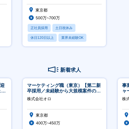
東京都
500万~700万
正社員採用
土日祝休み
休日120日以上
業界未経験OK
産休・育休あり
新着求人
歓迎
マーケティング職（東京）【第二新
事
ェン
卒採用／未経験から大規模案件のマ
ャ
】
ーケティングが経験できる／研修充
株式会社オロ
株
実】
東京都
400万~450万