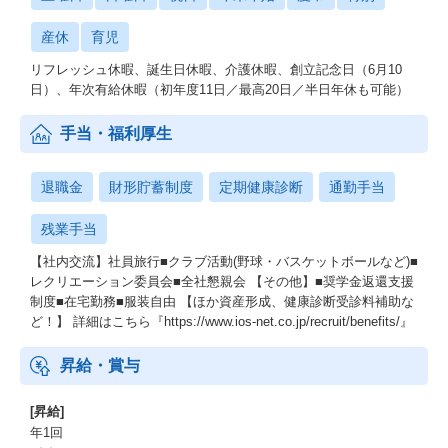
産休
育児
リフレッシュ休暇、誕生日休暇、介護休暇、創立記念日（6月10
日）、年次有給休暇（初年度11日／最高20日／半日年休も可能）
手当・福利厚生
退職金
財形貯蓄制度
定期健康診断
通勤手当
残業手当
【社内交流】社員旅行■クラブ活動(野球・バスケットボールなど)■
レクリエーション委員会■全社懇親会 【その他】■奨学金返還支援
制度■在宅勤務■服装自由 【ほか資産形成、健康診断受診料補助な
ど！】 詳細はこちら『https://www.ios-net.co.jp/recruit/benefits/』
昇給・賞与
[昇給]
年1回