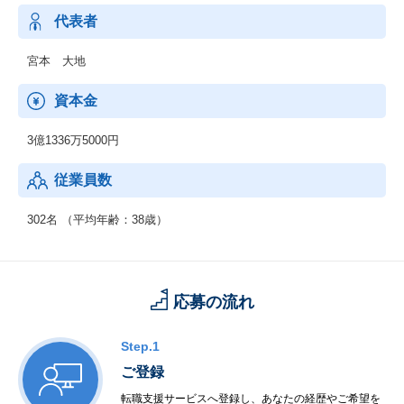
する輸出入業務および賃貸業務
8. 労働者派遣事業（許可番号：派13-308486）情報公開
代表者
9. 前各号に附帯する一切の業務
宮本 大地
資本金
3億1336万5000円
従業員数
302名 （平均年齢：38歳）
応募の流れ
Step.1
ご登録
転職支援サービスへ登録し、あなたの経歴やご希望を