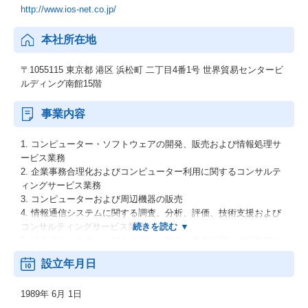
http://www.ios-net.co.jp/
本社所在地
〒1055115 東京都 港区 浜松町 二丁目4番1号 世界貿易センタービ
ルディング南館15階
事業内容
1. コンピューター・ソフトウェアの開発、販売および情報処理サ
ービス業務
2. 企業事務合理化およびコンピューター利用に関するコンサルテ
ィングサービス業務
3. コンピューターおよび周辺機器の販売
4. 情報通信システムに関する調査、分析、評価、技術支援および
コンサルティングサービス業務
5. 情報通信システムに関する設計、開発、運用管理、保守業務お
よび運用、管理手法等の教育訓練業務
設立年月日
6. 情報通信システムならびに情報通信機器設備および付属品に関
する設計、開発、製造および販売業務
1989年 6月 1日
7. ソフトウェアならびに情報通信機器設備およびその付属品に関