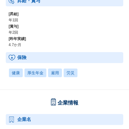
昇給・賞与
[昇給]
年1回
[賞与]
年2回
[昨年実績]
4.7か月
保険
健康
厚生年金
雇用
労災
企業情報
企業名