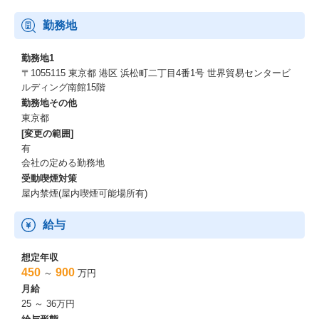
また有給奨励もあり、長期就業が出来る環境です。
・客先常駐の案件もありますが、自社案件もあります。
勤務地
また、自社オフィスはデザイナーを入れてオフィスに集う社員が
いきいきと輝ける環境づくりをコンセプトにした座席自由、コミ
勤務地1
ュニケーションのとりやすいオフィスです。
〒1055115 東京都 港区 浜松町二丁目4番1号 世界貿易センタービ
https://www.ios-net.co.jp/recruit/office/
ルディング南館15階
勤務地その他
東京都
[変更の範囲]
有
会社の定める勤務地
受動喫煙対策
屋内禁煙(屋内喫煙可能場所有)
給与
想定年収
450
900
～
万円
月給
25 ～ 36万円