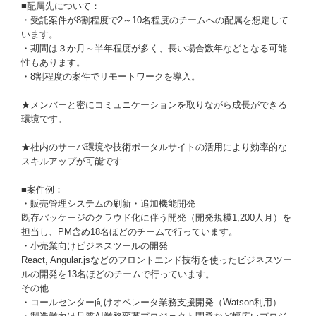
■配属先について：
・受託案件が8割程度で2～10名程度のチームへの配属を想定して
います。
・期間は３か月～半年程度が多く、長い場合数年などとなる可能
性もあります。
・8割程度の案件でリモートワークを導入。
★メンバーと密にコミュニケーションを取りながら成長ができる
環境です。
★社内のサーバ環境や技術ポータルサイトの活用により効率的な
スキルアップが可能です
■案件例：
・販売管理システムの刷新・追加機能開発
既存パッケージのクラウド化に伴う開発（開発規模1,200人月）を
担当し、PM含め18名ほどのチームで行っています。
・小売業向けビジネスツールの開発
React, Angular.jsなどのフロントエンド技術を使ったビジネスツー
ルの開発を13名ほどのチームで行っています。
その他
・コールセンター向けオペレータ業務支援開発（Watson利用）