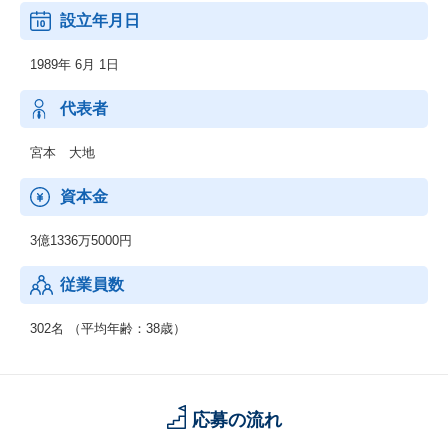
よび運用、管理手法等の教育訓練業務
設立年月日
6. 情報通信システムならびに情報通信機器設備および付属品に関
する設計、開発、製造および販売業務
1989年 6月 1日
7. ソフトウェアならびに情報通信機器設備およびその付属品に関
する輸出入業務および賃貸業務
8. 労働者派遣事業（許可番号：派13-308486）情報公開
代表者
9. 前各号に附帯する一切の業務
宮本 大地
資本金
3億1336万5000円
従業員数
302名 （平均年齢：38歳）
応募の流れ