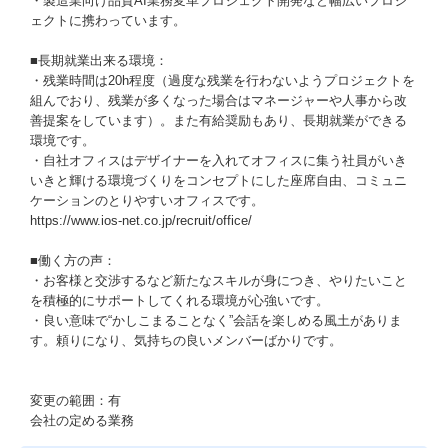
・製造業向け品質AI業務変革プロジェクト開発など幅広いプロジ
ェクトに携わっています。
■長期就業出来る環境：
・残業時間は20h程度（過度な残業を行わないようプロジェクトを
組んでおり、残業が多くなった場合はマネージャーや人事から改
善提案をしています）。また有給奨励もあり、長期就業ができる
環境です。
・自社オフィスはデザイナーを入れてオフィスに集う社員がいき
いきと輝ける環境づくりをコンセプトにした座席自由、コミュニ
ケーションのとりやすいオフィスです。
https://www.ios-net.co.jp/recruit/office/
■働く方の声：
・お客様と交渉するなど新たなスキルが身につき、やりたいこと
を積極的にサポートしてくれる環境が心強いです。
・良い意味で“かしこまることなく”会話を楽しめる風土がありま
す。頼りになり、気持ちの良いメンバーばかりです。
変更の範囲：有
会社の定める業務