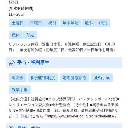
124日
[年次有給休暇]
11～20日
土曜日
日曜日
祝日
年末年始
慶弔
特別
産休
育児
リフレッシュ休暇、誕生日休暇、介護休暇、創立記念日（6月10
日）、年次有給休暇（初年度11日／最高20日／半日年休も可能）
手当・福利厚生
退職金
財形貯蓄制度
定期健康診断
通勤手当
残業手当
【社内交流】社員旅行■クラブ活動(野球・バスケットボールなど)■
レクリエーション委員会■全社懇親会 【その他】■奨学金返還支援
制度■在宅勤務■服装自由 【ほか資産形成、健康診断受診料補助な
ど！】 詳細はこちら『https://www.ios-net.co.jp/recruit/benefits/』