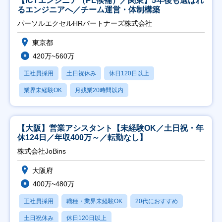
【ICTエンジニア（PL候補）／関東】5年後も選ばれ
るエンジニアへ／チーム運営・体制構築
パーソルエクセルHRパートナーズ株式会社
東京都
420万~560万
正社員採用
土日祝休み
休日120日以上
業界未経験OK
月残業20時間以内
【大阪】営業アシスタント【未経験OK／土日祝・年
休124日／年収400万～／転勤なし】
株式会社JoBins
大阪府
400万~480万
正社員採用
職種・業界未経験OK
20代におすすめ
土日祝休み
休日120日以上