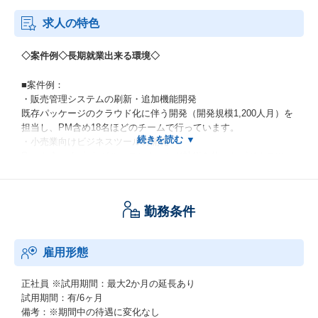
求人の特色
◇案件例◇長期就業出来る環境◇
■案件例：
・販売管理システムの刷新・追加機能開発
既存パッケージのクラウド化に伴う開発（開発規模1,200人月）を
担当し、PM含め18名ほどのチームで行っています。
・小売業向けビジネスツールの開発
React, Angular.jsなどのフロントエンド技術を使ったビジネスツー
ルの開発を13名ほどのチームで行っています。
その他
・コールセンター向けオペレータ業務支援開発（Watson利用）
勤務条件
・製造業向け品質AI業務変革プロジェクト開発
・某石油関連企業向けRPA開発
など幅広いプロジェクトに携わっています。
雇用形態
■長期就業出来る環境：
・残業時間は20h程度（過度な残業を行わないようプロジェクトを
正社員
※試用期間：最大2か月の延長あり
組んでおり、残業が多くなった場合はマネージャーや人事から改
試用期間：有/6ヶ月
善提案をしています）。
備考：※期間中の待遇に変化なし