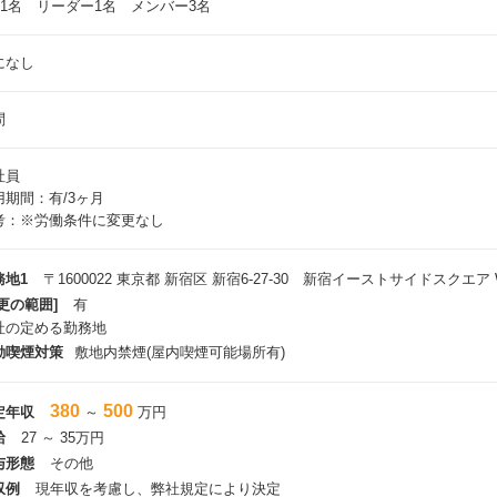
M1名 リーダー1名 メンバー3名
になし
問
社員
用期間：有/3ヶ月
考：※労働条件に変更なし
務地1
〒1600022 東京都 新宿区 新宿6-27-30 新宿イーストサイドスクエア W
更の範囲]
有
社の定める勤務地
動喫煙対策
敷地内禁煙(屋内喫煙可能場所有)
380
500
定年収
～
万円
給
27 ～ 35万円
与形態
その他
収例
現年収を考慮し、弊社規定により決定