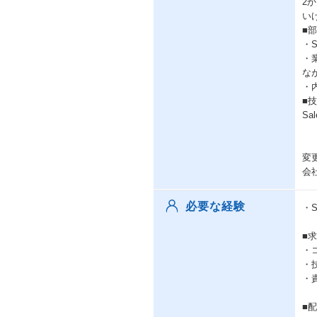
2
い
■
・
・
な
・
■
Sa
変
会
必要な経験
・S
■
・
・
・
■