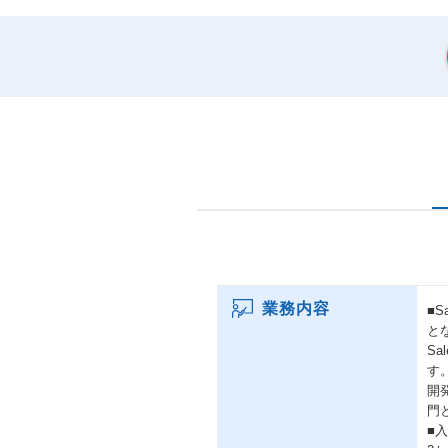
業務内容
■S
と
S
す
開
門
■