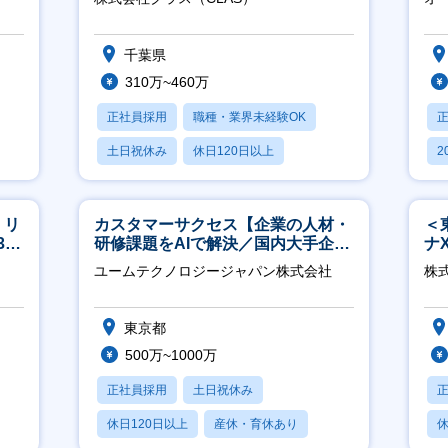
社
千葉県
310万~460万
正社員採用
職種・業界未経験OK
土日祝休み
休日120日以上
2
産休・育休あり
休
】リ
カスタマーサクセス【企業の人材・
＜
40
研修課題をAIで解決／国内大手企業
ナ
約3万社導入／フレックス可】
◎
ユームテクノロジージャパン株式会社
株
東京都
500万~1000万
正社員採用
土日祝休み
休日120日以上
産休・育休あり
休