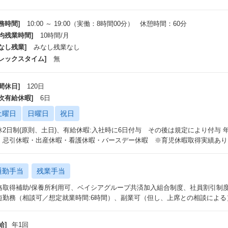
務時間]
10:00 ～ 19:00（実働：8時間00分） 休憩時間：60分
平均残業時間]
10時間/月
なし残業]
みなし残業なし
フレックスタイム]
無
間休日]
120日
年次有給休暇]
6日
土曜日
日曜日
祝日
休2日制(原則、土日)、有給休暇:入社時に6日付与 その後は規定により付与
・忌引休暇・出産休暇・看護休暇・バースデー休暇 ※育児休暇取得実績あり（
通勤手当
残業手当
格取得補助/保養所利用可、ベイシアグループ共済加入組合制度、社員割引制度
短勤務（相談可／想定就業時間:6時間）、副業可（但し、上席との相談による
給]
年1回