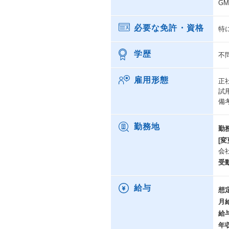
G
必要な免許・資格
特
学歴
不
雇用形態
正
試
備
勤務地
勤
[変
会
受
給与
想
月
給
年