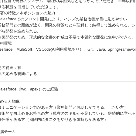
か月程度で現行のシステム、会社の雰囲気などをつかんでいただき、半年以内
ける状態を目指していただきます。
部署の特徴／本ポジションの魅力
Salesforceでのフロント開発により、ハンズの業務改善が目に見えやすい
業務部門との距離が近く、開発の背景などを理解して納得して進められる、シ
がら開発を進められる。
内製開発のため、形式的な文書の作成は不要で本質的な開発に集中ができる。
技術環境
lesforce、MuleSoft、VSCode(AI利用環境あり）、Git、Java, SpringFramework(
更の範囲：有
社の定める範囲による
alesforce（lwc、apex）のご経験
求める人物像
コミュニケーション力がある方（業務部門とお話しができる、したい方）
技術的な向上心をお持ちの方（現在のスキルが不足していも、継続的に学べる
責任感がある方（期限内にタスクをやりきる気持ちがある方）
配属チーム