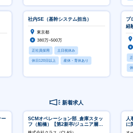
月
社内SE（基幹システム担当）
プ
経
東京都
380万~500万
正社員採用
土日祝休み
休日120日以上
産休・育休あり
休
月残業20時間以内
月
新着求人
ナー
SCMオペレーション部_倉庫スタッ
人
フ（船橋）【第2新卒/ジュニア層歓
に
迎】
く
株式会社クラス（CLAS）
オ