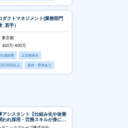
残業20時間以内
ロダクトマネジメント(業務部門
験_若手）
東京都
450万~600万
正社員採用
土日祝休み
日120日以上
産休・育休あり
残業20時間以内
事アシスタント【仕組み化や改善
関われ採用・労務スキルが身につ
環境／年商120億円超の事業会
ーガニックグループ株式会社