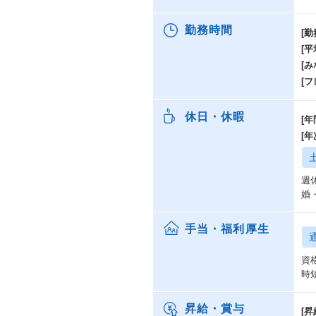
勤務時間
[勤
[
[み
[
休日・休暇
[年
[
週
婚
手当・福利厚生
資
時
昇給・賞与
[昇