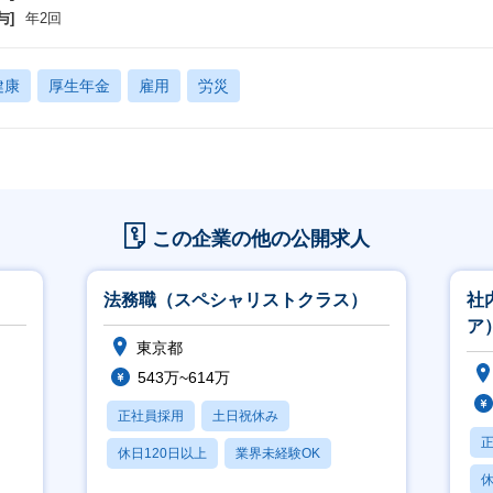
与]
年2回
健康
厚生年金
雇用
労災
この企業の他の公開求人
法務職（スペシャリストクラス）
社
ア
東京都
543万~614万
正社員採用
土日祝休み
休日120日以上
業界未経験OK
休
産休・育休あり