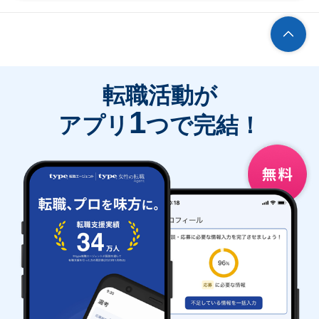
転職活動が
1
アプリ
つで完結！