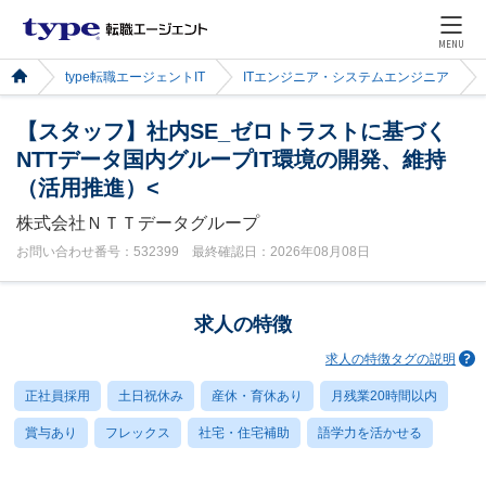
MENU
type転職エージェントIT
ITエンジニア・システムエンジニア
【スタッフ】社内SE_ゼロトラストに基づく
NTTデータ国内グループIT環境の開発、維持
（活用推進）<
株式会社ＮＴＴデータグループ
お問い合わせ番号：532399 最終確認日：2026年08月08日
求人の特徴
求人の特徴タグの説明
正社員採用
土日祝休み
産休・育休あり
月残業20時間以内
賞与あり
フレックス
社宅・住宅補助
語学力を活かせる