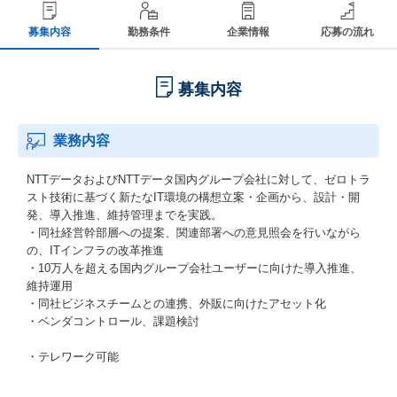
募集内容
勤務条件
企業情報
応募の流れ
募集内容
業務内容
NTTデータおよびNTTデータ国内グループ会社に対して、ゼロトラ
スト技術に基づく新たなIT環境の構想立案・企画から、設計・開
発、導入推進、維持管理までを実践。
・同社経営幹部層への提案、関連部署への意見照会を行いながら
の、ITインフラの改革推進
・10万人を超える国内グループ会社ユーザーに向けた導入推進、
維持運用
・同社ビジネスチームとの連携、外販に向けたアセット化
・ベンダコントロール、課題検討
・テレワーク可能