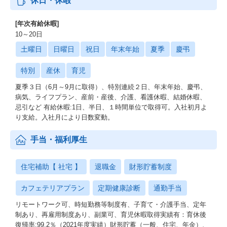
休日・休暇
[年次有給休暇]
10～20日
土曜日
日曜日
祝日
年末年始
夏季
慶弔
特別
産休
育児
夏季３日（6月～9月に取得）、特別連続２日、年末年始、慶弔、
病気、ライフプラン、産前・産後、介護、看護休暇、結婚休暇、
忌引など 有給休暇:1日、半日、１時間単位で取得可。入社初月よ
り支給。入社月により日数変動。
手当・福利厚生
住宅補助【 社宅 】
退職金
財形貯蓄制度
カフェテリアプラン
定期健康診断
通勤手当
リモートワーク可、時短勤務等制度有、子育て・介護手当、定年
制あり、再雇用制度あり、副業可、育児休暇取得実績有：育休後
復帰率:99.2％（2021年度実績）財形貯蓄（一般、住宅、年金）、