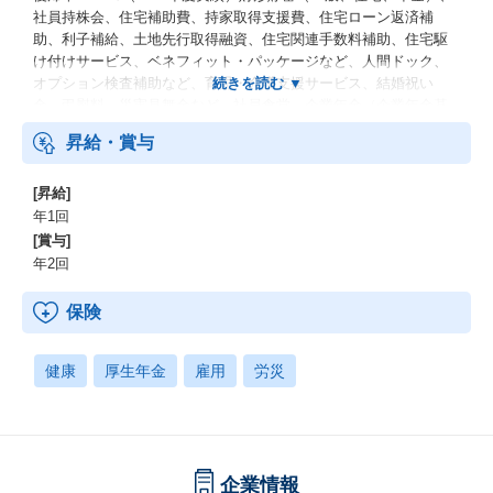
社員持株会、住宅補助費、持家取得支援費、住宅ローン返済補
助、利子補給、土地先行取得融資、住宅関連手数料補助、住宅駆
け付けサービス、ベネフィット・パッケージなど、人間ドック、
オプション検査補助など、育児・介護支援サービス、結婚祝い
金、弔慰料、災害見舞金など、社員食堂、企業年金（企業年金基
金、確定拠出年金）、電気通信共済会(個人年金、遺児育英基金)
昇給・賞与
[昇給]
年1回
[賞与]
年2回
保険
健康
厚生年金
雇用
労災
企業情報