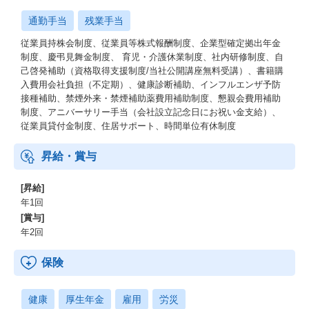
通勤手当
残業手当
従業員持株会制度、従業員等株式報酬制度、企業型確定拠出年金
制度、慶弔見舞金制度、 育児・介護休業制度、社内研修制度、自
己啓発補助（資格取得支援制度/当社公開講座無料受講）、書籍購
入費用会社負担（不定期）、健康診断補助、インフルエンザ予防
接種補助、禁煙外来・禁煙補助薬費用補助制度、懇親会費用補助
制度、アニバーサリー手当（会社設立記念日にお祝い金支給）、
従業員貸付金制度、住居サポート、時間単位有休制度
昇給・賞与
[昇給]
年1回
[賞与]
年2回
保険
健康
厚生年金
雇用
労災