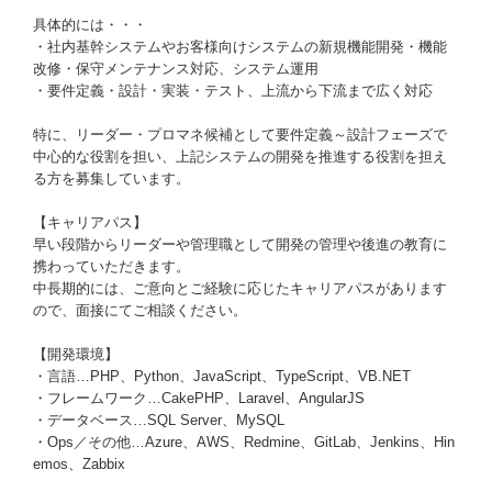
具体的には・・・
・社内基幹システムやお客様向けシステムの新規機能開発・機能
改修・保守メンテナンス対応、システム運用
・要件定義・設計・実装・テスト、上流から下流まで広く対応
特に、リーダー・プロマネ候補として要件定義～設計フェーズで
中心的な役割を担い、上記システムの開発を推進する役割を担え
る方を募集しています。
【キャリアパス】
早い段階からリーダーや管理職として開発の管理や後進の教育に
携わっていただきます。
中長期的には、ご意向とご経験に応じたキャリアパスがあります
ので、面接にてご相談ください。
【開発環境】
・言語…PHP、Python、JavaScript、TypeScript、VB.NET
・フレームワーク…CakePHP、Laravel、AngularJS
・データベース…SQL Server、MySQL
・Ops／その他…Azure、AWS、Redmine、GitLab、Jenkins、Hin
emos、Zabbix