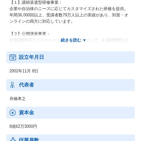
【１】講師派遣型研修事業：
企業や自治体のニーズに応じてカスタマイズされた研修を提供。
年間36,000回以上、受講者数79万人以上の実績があり、対面・オ
ンラインの両方に対応しています。
【２】公開講座事業：
全国9都市47セミナールームおよびオンラインで、4,500種類以上
の研修を開催。
1名から参加可能で、個人のスキルアップや異業種交流の場として
設立年月日
も活用されています。
2002年11月 8日
【３】ITサービス事業：
自社開発の人事・総務サポートシステム「Leaf」は、教育管理や
人的資本管理、目標管理、ストレスチェックなど多機能を備え、
代表者
アクティブユーザー数は449万人を超えています。
舟橋孝之
【４】その他事業：
eラーニングや動画教材の制作・提供、AI・RPA活用支援、DX推
資本金
進支援、人材紹介、Web制作など、多岐にわたるサービスで顧客
の課題解決を支援しています。
8億62万3000円
従業員数