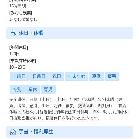
15時間/月
[みなし残業]
みなし残業なし
休日・休暇
[年間休日]
120日
[年次有給休暇]
10～20日
土曜日
日曜日
祝日
年末年始
夏季
慶弔
特別
産休
育児
完全週休二日制（土日）、祝日、年末年始休暇、特別休暇（結
婚、出産、忌引、生理、赴任、罹災、交通遮断、裁判員）、有給
休暇は入社3ヶ月経過後に初年後は10日付与 ※3～6ヶ月に1回休
日出勤当番があり、振替休日を取得いただきます。
手当・福利厚生