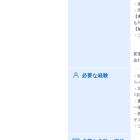
・
・
【
も
【
・
変
会
必要な経験
・
└
・
└
・
一
・
テ
・