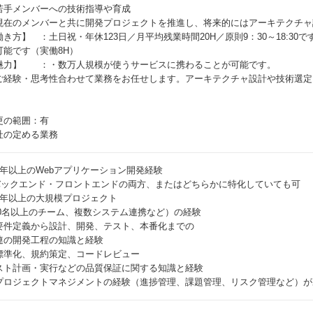
若手メンバーへの技術指導や育成
現在のメンバーと共に開発プロジェクトを推進し、将来的にはアーキテクチャ
働き方】 ：土日祝・年休123日／月平均残業時間20H／原則9：30～18:30です
可能です（実働8H）
魅力】 ：・数万人規模が使うサービスに携わることが可能です。
ご経験・思考性合わせて業務をお任せします。アーキテクチャ設計や技術選定
更の範囲：有
社の定める業務
5年以上のWebアプリケーション開発経験
バックエンド・フロントエンドの両方、またはどちらかに特化していても可
3年以上の大規模プロジェクト
10名以上のチーム、複数システム連携など）の経験
要件定義から設計、開発、テスト、本番化までの
連の開発工程の知識と経験
標準化、規約策定、コードレビュー
スト計画・実行などの品質保証に関する知識と経験
プロジェクトマネジメントの経験（進捗管理、課題管理、リスク管理など）が