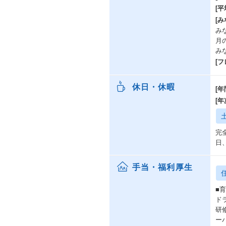
[
[み
み
月
み
[
休日・休暇
[年
[
完
日
手当・福利厚生
■
ド
研
ー