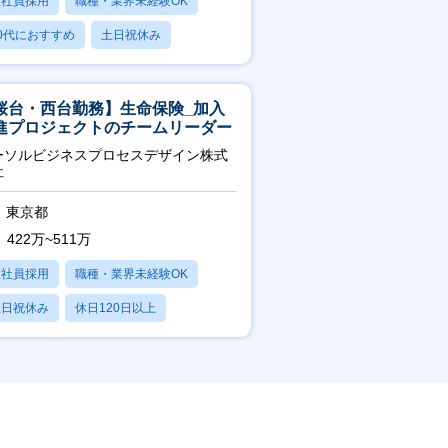
正社員採用
職種・業界未経験OK
0代におすすめ
土日祝休み
日120日以上
桜台・西台勤務】生命保険_加入
進プロジェクトのチームリーダー
ーソルビジネスプロセスデザイン株式
社
東京都
422万~511万
正社員採用
職種・業界未経験OK
土日祝休み
休日120日以上
産休・育休あり