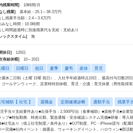
平均残業時間]
10時間/月
なし残業]
基本給：25.1～38.3万円
なし残業手当額：2.4～3.6万円
のみなし時間：10.0時間
なし時間超過時に別途残業代を支給：支給あり
フレックスタイム]
無
間休日]
120日
年次有給休暇]
10～20日
土曜日
日曜日
祝日
夏季
慶弔
産休
育児
全週休二日制（土曜 日曜 祝日）、入社半年経過時点10日 、最高付与日数20日
、ゴールデンウィーク、災害時特別休暇、育児・介護：育児休業（男性取得実
住宅補助【 社宅 】
退職金
定期健康診断
通勤手当
残業手
育児手当※支給要件あり■出張手当：2,500円/泊（食事補助）■資格手当■企
ラップ■時短勤務、時差出勤、緊急通報・安全確認システム完備■研修：導入
修■社宅あり（借上社宅制度／条件あり）■OJT制度、PC・iPhone貸与（配
バー完備■社内イベント：抽選会、ウォーキングイベント、ハロウィン■部活動