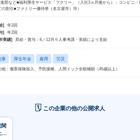
推進部など■福利厚生サービス「フクリー」（入社3ヵ月後から）：コンビニ
どの割引■ファミリー優待券（名古屋市）市）
給]
年2回
与]
年2回
年実績]
昇給・賞与：6／12月※人事考課・実績により支給
健康
厚生年金
雇用
労災
の他：傷害保険加入、予防接種、人間ドック全額補助（45歳以上）
この企業の他の公開求人
宅関
土日