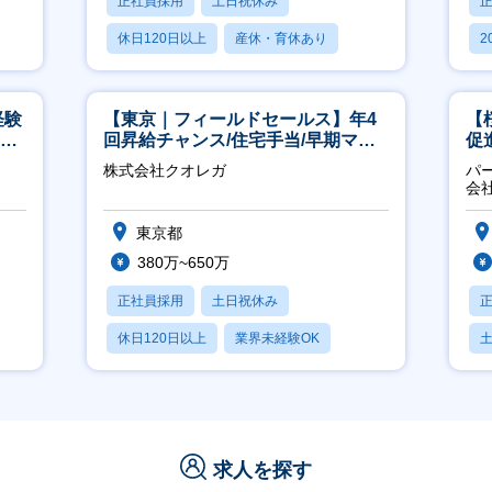
正社員採用
土日祝休み
休日120日以上
産休・育休あり
2
賞与あり
休
経験
【東京｜フィールドセールス】年4
【
00
回昇給チャンス/住宅手当/早期マネ
促
ジメント機会あり！
株式会社クオレガ
パ
会
東京都
380万~650万
正社員採用
土日祝休み
休日120日以上
業界未経験OK
産休・育休あり
求人を探す