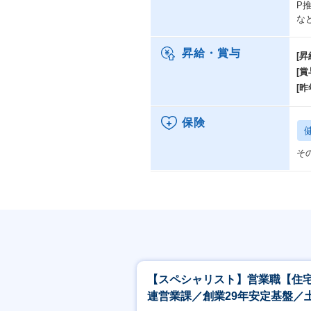
P
な
昇給・賞与
[昇
[賞
[昨
保険
そ
【スペシャリスト】営業職【住
連営業課／創業29年安定基盤／