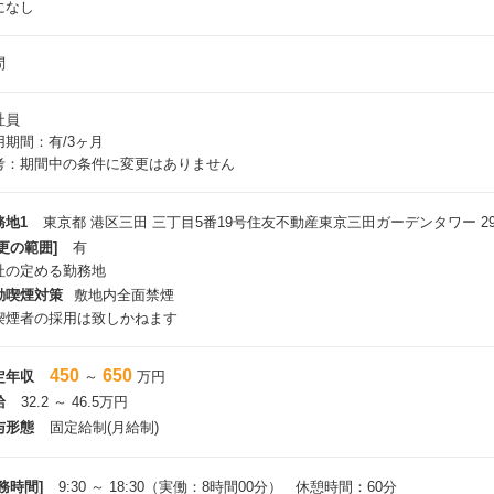
になし
問
社員
用期間：有/3ヶ月
考：期間中の条件に変更はありません
務地1
東京都 港区三田 三丁目5番19号住友不動産東京三田ガーデンタワー 2
更の範囲]
有
社の定める勤務地
動喫煙対策
敷地内全面禁煙
喫煙者の採用は致しかねます
450
650
定年収
～
万円
給
32.2 ～ 46.5万円
与形態
固定給制(月給制)
務時間]
9:30 ～ 18:30（実働：8時間00分） 休憩時間：60分