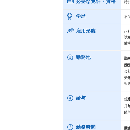
必要な免許・資格
特
学歴
不
雇用形態
正
試
備
勤務地
勤
[変
会
受
※
給与
想
月
給
勤務時間
[勤