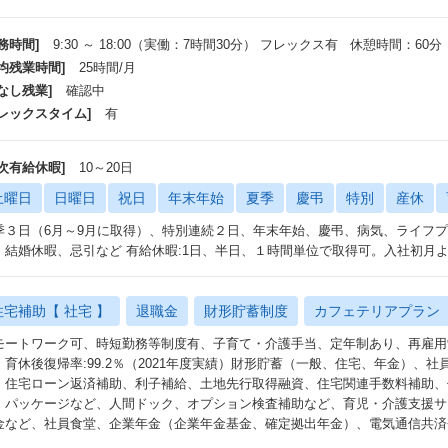
務時間]
9:30 ～ 18:00（実働：7時間30分） フレックス有 休憩時間：60分
平均残業時間]
25時間/月
なし残業]
確認中
フレックスタイム]
有
年次有給休暇]
10～20日
土曜日
日曜日
祝日
年末年始
夏季
慶弔
特別
産休
季３日（6月～9月に取得）、特別連続２日、年末年始、慶弔、病気、ライフ
、結婚休暇、忌引など 有給休暇:1日、半日、１時間単位で取得可。入社初月
住宅補助【 社宅 】
退職金
財形貯蓄制度
カフェテリアプラン
モートワーク可、時短勤務等制度有、子育て・介護手当、定年制あり、再雇用
：育休後復帰率:99.2％（2021年度実績）財形貯蓄（一般、住宅、年金）、
、住宅ローン返済補助、利子補給、土地先行取得融資、住宅関連手数料補助、
・パッケージなど、人間ドック、オプション検査補助など、育児・介護支援サ
金など、社員食堂、企業年金（企業年金基金、確定拠出年金）、電気通信共済会