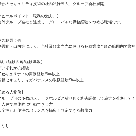
最新のセキュリティ技術の社内試行導入、グループ会社展開。
アピールポイント（職務の魅力）】
海外グループ会社と連携し、グローバルな職務経験をつめる職場です。
更の範囲：有
事異動・出向等により、当社及び出向先における各種業務全般の範囲内で業務
経験（経験内容/経験年数）
下いずれかの経験
ITセキュリティの実務経験/3年以上
情報セキュリティガバナンスの取扱経験/3年以上
求める人物像】
グループ内の多数のステークホルダと粘り強く利害調整して施策を推進してく
一人称で主体的に行動できる方
安全性と利便性のバランスを幅広く想定できる想像力
になし