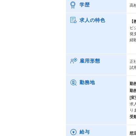
学歴
高
求人の特色
【
ビ
発
経
雇用形態
正
試
勤務地
勤
勤
[変
求
り
受
給与
想