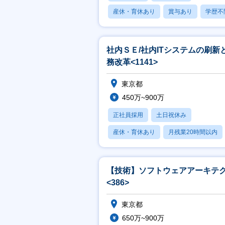
産休・育休あり
賞与あり
学歴不
社内ＳＥ/社内ITシステムの刷新
務改革<1141>
東京都
450万~900万
正社員採用
土日祝休み
産休・育休あり
月残業20時間以内
賞与あり
【技術】ソフトウェアアーキテ
<386>
東京都
650万~900万