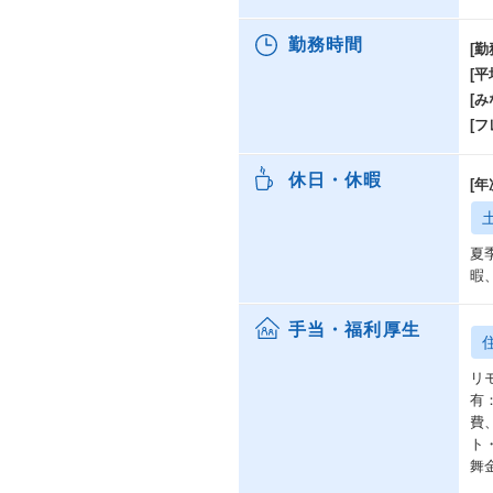
勤務時間
[勤
[
[み
[
休日・休暇
[
夏
暇
手当・福利厚生
リ
有
費
ト
舞