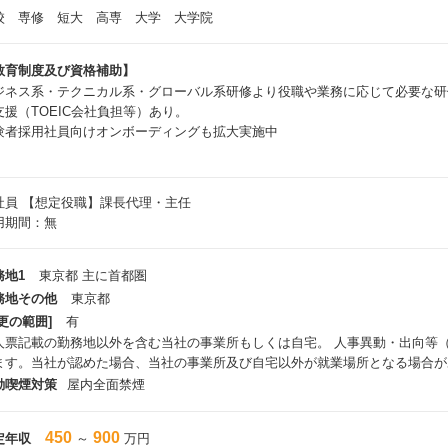
校 専修 短大 高専 大学 大学院
教育制度及び資格補助】
ジネス系・テクニカル系・グローバル系研修より役職や業務に応じて必要な研
支援（TOEIC会社負担等）あり。
験者採用社員向けオンボーディングも拡大実施中
社員
【想定役職】課長代理・主任
用期間：無
務地1
東京都 主に首都圏
務地その他
東京都
更の範囲]
有
人票記載の勤務地以外を含む当社の事業所もしくは自宅。 人事異動・出向等
ます。当社が認めた場合、当社の事業所及び自宅以外が就業場所となる場合が
動喫煙対策
屋内全面禁煙
450
900
定年収
～
万円