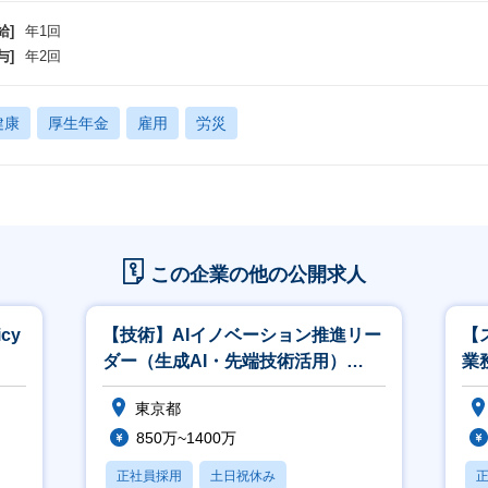
給]
年1回
与]
年2回
健康
厚生年金
雇用
労災
この企業の他の公開求人
cy
【技術】AIイノベーション推進リー
【
ダー（生成AI・先端技術活用）
業務
<536>
東京都
850万~1400万
正社員採用
土日祝休み