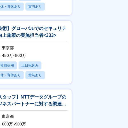
産休・育休あり
賞与あり
フレックス
技術】グローバルでのセキュリテ
向上施策の実施担当者<333>
東京都
450万~800万
正社員採用
土日祝休み
産休・育休あり
賞与あり
フレックス
スタッフ】NTTデータグループの
ジネスパートナーに対する調達戦
施策の展開推進<766>
東京都
600万~900万