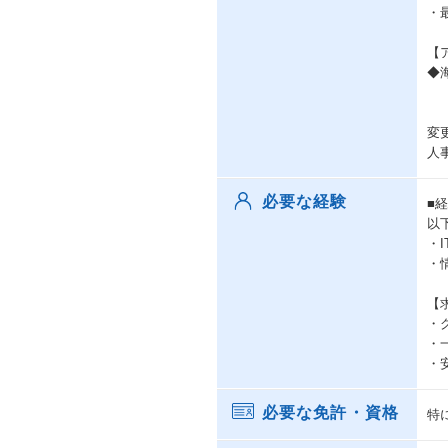
・
【
◆
変
人
必要な経験
■
以
・
・
【
・
・
・
必要な免許・資格
特