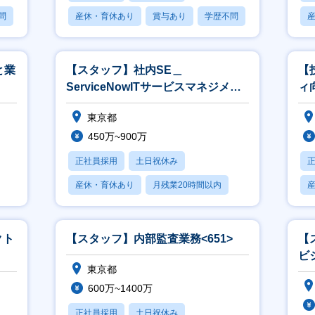
問
産休・育休あり
賞与あり
学歴不問
と業
【スタッフ】社内SE＿
【
ServiceNowITサービスマネジメン
ィ
ト<533>
東京都
450万~900万
正社員採用
土日祝休み
産休・育休あり
月残業20時間以内
賞与あり
クト
【スタッフ】内部監査業務<651>
【
ビ
東京都
略
600万~1400万
正社員採用
土日祝休み