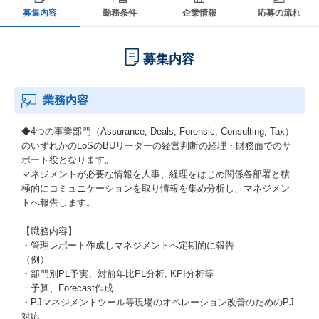
募集内容
勤務条件
企業情報
応募の流れ
募集内容
業務内容
◆4つの事業部門（Assurance, Deals, Forensic, Consulting, Tax）
のいずれかのLoSのBUリーダーの経営判断の経理・財務面でのサ
ポート役となります。
マネジメントが必要な情報を人事、経理をはじめ関係各部署と積
極的にコミュニケーションを取り情報を集め分析し、マネジメン
トへ報告します。
【職務内容】
・管理レポート作成しマネジメントへ定期的に報告
（例）
・部門別PL予実、対前年比PL分析, KPI分析等
・予算、Forecast作成
・PJマネジメントツール等現場のオペレーション改善のためのPJ
対応