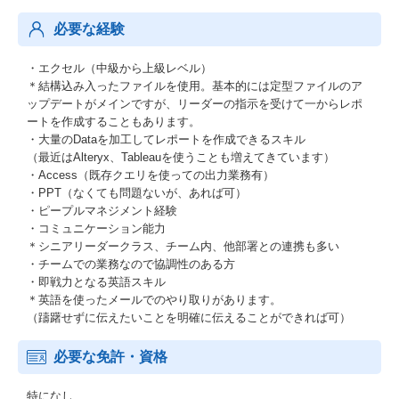
必要な経験
・エクセル（中級から上級レベル）
＊結構込み入ったファイルを使用。基本的には定型ファイルのア
ップデートがメインですが、リーダーの指示を受けて一からレポ
ートを作成することもあります。
・大量のDataを加工してレポートを作成できるスキル
（最近はAlteryx、Tableauを使うことも増えてきています）
・Access（既存クエリを使っての出力業務有）
・PPT（なくても問題ないが、あれば可）
・ピープルマネジメント経験
・コミュニケーション能力
＊シニアリーダークラス、チーム内、他部署との連携も多い
・チームでの業務なので協調性のある方
・即戦力となる英語スキル
＊英語を使ったメールでのやり取りがあります。
（躊躇せずに伝えたいことを明確に伝えることができれば可）
必要な免許・資格
特になし