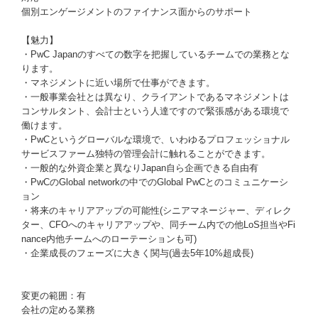
個別エンゲージメントのファイナンス面からのサポート
【魅力】
・PwC Japanのすべての数字を把握しているチームでの業務とな
ります。
・マネジメントに近い場所で仕事ができます。
・一般事業会社とは異なり、クライアントであるマネジメントは
コンサルタント、会計士という人達ですので緊張感がある環境で
働けます。
・PwCというグローバルな環境で、いわゆるプロフェッショナル
サービスファーム独特の管理会計に触れることができます。
・一般的な外資企業と異なりJapan自ら企画できる自由有
・PwCのGlobal networkの中でのGlobal PwCとのコミュニケーシ
ョン
・将来のキャリアアップの可能性(シニアマネージャー、ディレク
ター、CFOへのキャリアアップや、同チーム内での他LoS担当やFi
nance内他チームへのローテーションも可)
・企業成長のフェーズに大きく関与(過去5年10%超成長)
変更の範囲：有
会社の定める業務